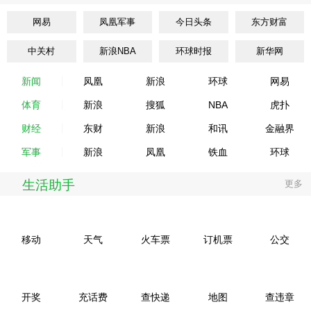
网易
凤凰军事
今日头条
东方财富
中关村
新浪NBA
环球时报
新华网
新闻
凤凰
新浪
环球
网易
体育
新浪
搜狐
NBA
虎扑
财经
东财
新浪
和讯
金融界
军事
新浪
凤凰
铁血
环球
生活助手
更多
移动
天气
火车票
订机票
公交
开奖
充话费
查快递
地图
查违章