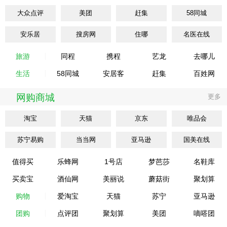
大众点评
美团
赶集
58同城
安乐居
搜房网
住哪
名医在线
旅游
同程
携程
艺龙
去哪儿
生活
58同城
安居客
赶集
百姓网
网购商城
更多
淘宝
天猫
京东
唯品会
苏宁易购
当当网
亚马逊
国美在线
值得买
乐蜂网
1号店
梦芭莎
名鞋库
买卖宝
酒仙网
美丽说
蘑菇街
聚划算
购物
爱淘宝
天猫
苏宁
亚马逊
团购
点评团
聚划算
美团
嘀嗒团