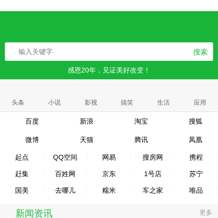
搜索
感恩20年，见证美好改变！
头条
小说
影视
搞笑
生活
应用
百度
新浪
淘宝
搜狐
微博
天猫
腾讯
凤凰
起点
QQ空间
网易
搜房网
携程
赶集
百姓网
京东
1号店
苏宁
国美
去哪儿
糯米
车之家
唯品
新闻资讯
更多