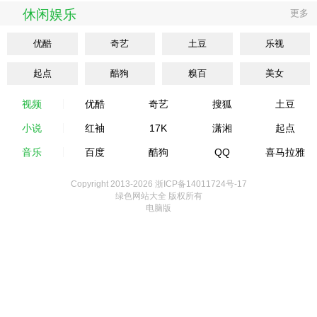
休闲娱乐
更多
优酷
奇艺
土豆
乐视
起点
酷狗
糗百
美女
视频
优酷
奇艺
搜狐
土豆
小说
红袖
17K
潇湘
起点
音乐
百度
酷狗
QQ
喜马拉雅
Copyright 2013-
2026 浙ICP备14011724号-17
绿色网站大全 版权所有
电脑版