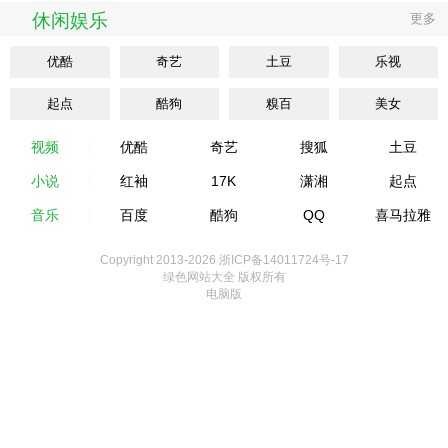
休闲娱乐
更多
优酷
奇艺
土豆
乐视
起点
酷狗
糗百
美女
视频
优酷
奇艺
搜狐
土豆
小说
红袖
17K
潇湘
起点
音乐
百度
酷狗
QQ
喜马拉雅
Copyright 2013-
2026 浙ICP备14011724号-17
绿色网站大全 版权所有
电脑版