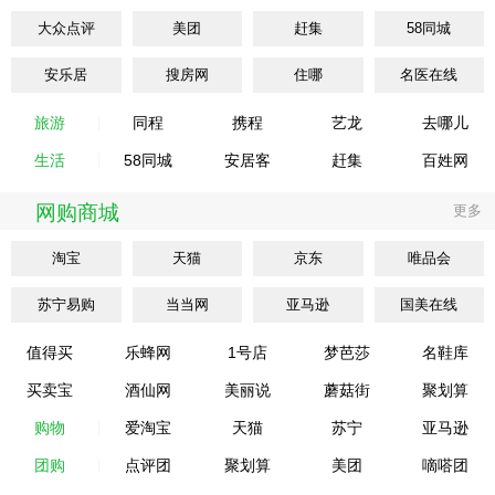
大众点评
美团
赶集
58同城
安乐居
搜房网
住哪
名医在线
旅游
同程
携程
艺龙
去哪儿
生活
58同城
安居客
赶集
百姓网
网购商城
更多
淘宝
天猫
京东
唯品会
苏宁易购
当当网
亚马逊
国美在线
值得买
乐蜂网
1号店
梦芭莎
名鞋库
买卖宝
酒仙网
美丽说
蘑菇街
聚划算
购物
爱淘宝
天猫
苏宁
亚马逊
团购
点评团
聚划算
美团
嘀嗒团