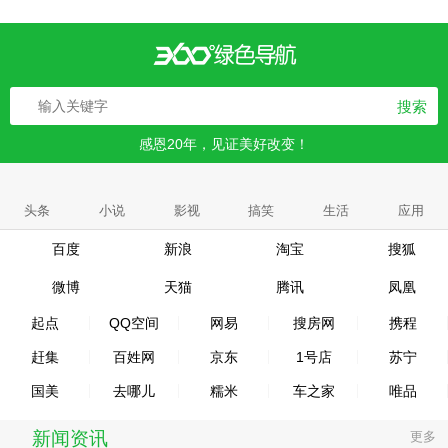
搜索
感恩20年，见证美好改变！
头条
小说
影视
搞笑
生活
应用
百度
新浪
淘宝
搜狐
微博
天猫
腾讯
凤凰
起点
QQ空间
网易
搜房网
携程
赶集
百姓网
京东
1号店
苏宁
国美
去哪儿
糯米
车之家
唯品
新闻资讯
更多