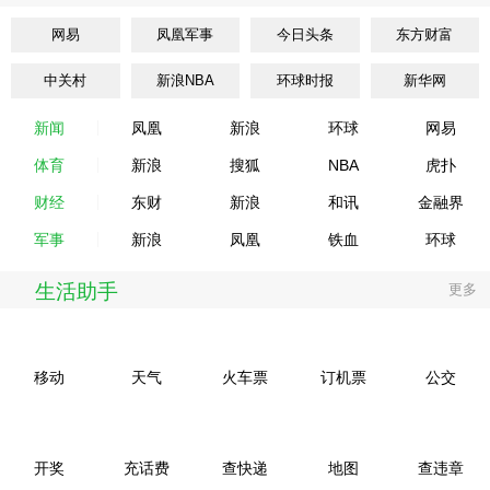
网易
凤凰军事
今日头条
东方财富
中关村
新浪NBA
环球时报
新华网
新闻
凤凰
新浪
环球
网易
体育
新浪
搜狐
NBA
虎扑
财经
东财
新浪
和讯
金融界
军事
新浪
凤凰
铁血
环球
生活助手
更多
移动
天气
火车票
订机票
公交
开奖
充话费
查快递
地图
查违章