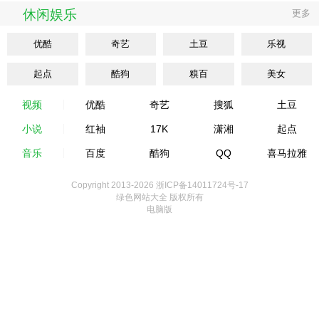
休闲娱乐
更多
优酷
奇艺
土豆
乐视
起点
酷狗
糗百
美女
视频
优酷
奇艺
搜狐
土豆
小说
红袖
17K
潇湘
起点
音乐
百度
酷狗
QQ
喜马拉雅
Copyright 2013-
2026 浙ICP备14011724号-17
绿色网站大全 版权所有
电脑版