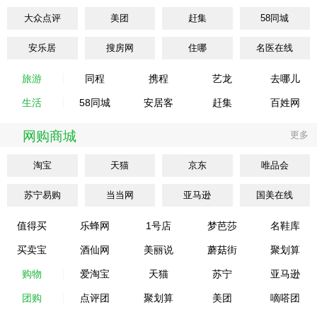
大众点评
美团
赶集
58同城
安乐居
搜房网
住哪
名医在线
旅游
同程
携程
艺龙
去哪儿
生活
58同城
安居客
赶集
百姓网
网购商城
更多
淘宝
天猫
京东
唯品会
苏宁易购
当当网
亚马逊
国美在线
值得买
乐蜂网
1号店
梦芭莎
名鞋库
买卖宝
酒仙网
美丽说
蘑菇街
聚划算
购物
爱淘宝
天猫
苏宁
亚马逊
团购
点评团
聚划算
美团
嘀嗒团