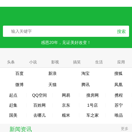
搜索
感恩20年，见证美好改变！
头条
小说
影视
搞笑
生活
应用
百度
新浪
淘宝
搜狐
微博
天猫
腾讯
凤凰
起点
QQ空间
网易
搜房网
携程
赶集
百姓网
京东
1号店
苏宁
国美
去哪儿
糯米
车之家
唯品
新闻资讯
更多