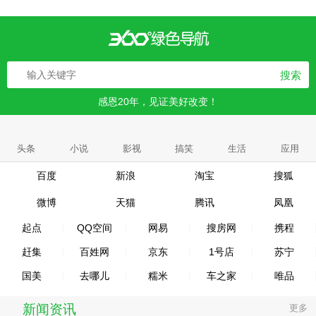
搜索
感恩20年，见证美好改变！
头条
小说
影视
搞笑
生活
应用
百度
新浪
淘宝
搜狐
微博
天猫
腾讯
凤凰
起点
QQ空间
网易
搜房网
携程
赶集
百姓网
京东
1号店
苏宁
国美
去哪儿
糯米
车之家
唯品
新闻资讯
更多