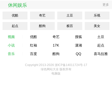
休闲娱乐
更多
优酷
奇艺
土豆
乐视
起点
酷狗
糗百
美女
视频
优酷
奇艺
搜狐
土豆
小说
红袖
17K
潇湘
起点
音乐
百度
酷狗
QQ
喜马拉雅
Copyright 2013-
2026 浙ICP备14011724号-17
绿色网站大全 版权所有
电脑版