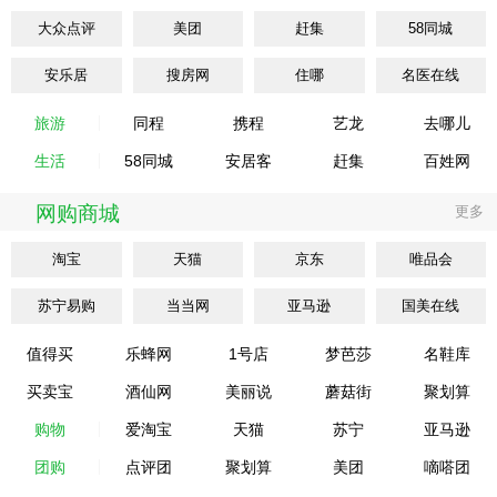
大众点评
美团
赶集
58同城
安乐居
搜房网
住哪
名医在线
旅游
同程
携程
艺龙
去哪儿
生活
58同城
安居客
赶集
百姓网
网购商城
更多
淘宝
天猫
京东
唯品会
苏宁易购
当当网
亚马逊
国美在线
值得买
乐蜂网
1号店
梦芭莎
名鞋库
买卖宝
酒仙网
美丽说
蘑菇街
聚划算
购物
爱淘宝
天猫
苏宁
亚马逊
团购
点评团
聚划算
美团
嘀嗒团