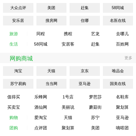
大众点评
美团
赶集
58同城
安乐居
搜房网
住哪
名医在线
旅游
同程
携程
艺龙
去哪儿
生活
58同城
安居客
赶集
百姓网
网购商城
更多
淘宝
天猫
京东
唯品会
苏宁易购
当当网
亚马逊
国美在线
值得买
乐蜂网
1号店
梦芭莎
名鞋库
买卖宝
酒仙网
美丽说
蘑菇街
聚划算
购物
爱淘宝
天猫
苏宁
亚马逊
团购
点评团
聚划算
美团
嘀嗒团