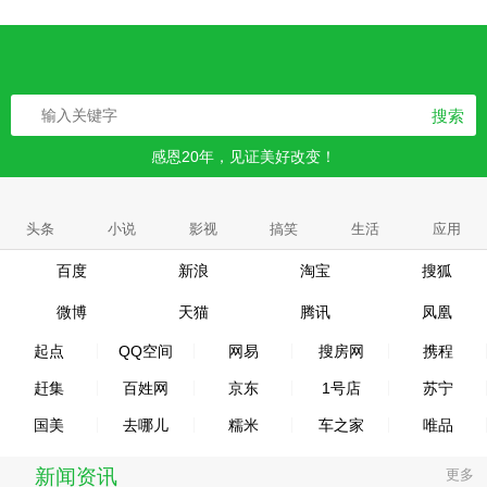
搜索
感恩20年，见证美好改变！
头条
小说
影视
搞笑
生活
应用
百度
新浪
淘宝
搜狐
微博
天猫
腾讯
凤凰
起点
QQ空间
网易
搜房网
携程
赶集
百姓网
京东
1号店
苏宁
国美
去哪儿
糯米
车之家
唯品
新闻资讯
更多