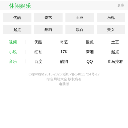
休闲娱乐
更多
优酷
奇艺
土豆
乐视
起点
酷狗
糗百
美女
视频
优酷
奇艺
搜狐
土豆
小说
红袖
17K
潇湘
起点
音乐
百度
酷狗
QQ
喜马拉雅
Copyright 2013-
2026 浙ICP备14011724号-17
绿色网站大全 版权所有
电脑版