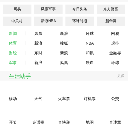
网易
凤凰军事
今日头条
东方财富
中关村
新浪NBA
环球时报
新华网
新闻
凤凰
新浪
环球
网易
体育
新浪
搜狐
NBA
虎扑
财经
东财
新浪
和讯
金融界
军事
新浪
凤凰
铁血
环球
生活助手
更多
移动
天气
火车票
订机票
公交
开奖
充话费
查快递
地图
查违章