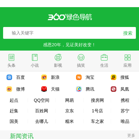
搜索
感恩20年，见证美好改变！
头条
小说
影视
搞笑
生活
应用
百度
新浪
淘宝
搜狐
微博
天猫
腾讯
凤凰
起点
QQ空间
网易
搜房网
携程
赶集
百姓网
京东
1号店
苏宁
国美
去哪儿
糯米
车之家
唯品
新闻资讯
更多