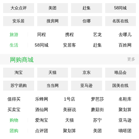
大众点评
美团
赶集
58同城
安乐居
搜房网
住哪
名医在线
旅游
同程
携程
艺龙
去哪儿
生活
58同城
安居客
赶集
百姓网
网购商城
更多
淘宝
天猫
京东
唯品会
苏宁易购
当当网
亚马逊
国美在线
值得买
乐蜂网
1号店
梦芭莎
名鞋库
买卖宝
酒仙网
美丽说
蘑菇街
聚划算
购物
爱淘宝
天猫
苏宁
亚马逊
团购
点评团
聚划算
美团
嘀嗒团