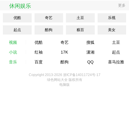
休闲娱乐
更多
优酷
奇艺
土豆
乐视
起点
酷狗
糗百
美女
视频
优酷
奇艺
搜狐
土豆
小说
红袖
17K
潇湘
起点
音乐
百度
酷狗
QQ
喜马拉雅
Copyright 2013-
2026 浙ICP备14011724号-17
绿色网站大全 版权所有
电脑版