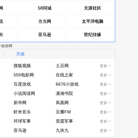
网
网
58同城
58同城
天涯社区
天涯社区
说
说
当当网
当当网
太平洋电脑
太平洋电脑
街
街
亚马逊
亚马逊
世纪佳缘
世纪佳缘
牛旅游网
网
网
赶集网
赶集网
健康优选
健康优选
|
天猫
包
包
百合网
百合网
韩商之都
韩商之都
搜狐视频
土豆网
更多>>
搜狐视频
555电影网
土豆网
在线之家
更多>>
555电影网
百度游戏
在线之家
6676小游戏
更多>>
百度游戏
小说阅读网
6676小游戏
潇湘书院
更多>>
小说阅读网
新华网
潇湘书院
凤凰网
更多>>
新华网
虾米音乐
凤凰网
豆瓣FM
更多>>
虾米音乐
环球军事
豆瓣FM
雷霆军事
更多>>
环球军事
亚马逊
雷霆军事
九块九
更多>>