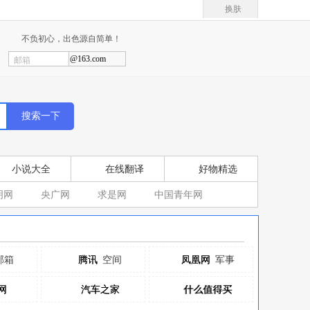
换肤
不负初心，出色源自简单！
@163.com
邮箱
小说大全
在线翻译
好物精选
明网
央广网
求是网
中国青年网
邮箱
腾讯
腾讯
空间
凤凰网
凤凰网
军事
网
网
汽车之家
汽车之家
什么值得买
什么值得买