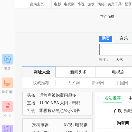
设为主页
电影
电视剧
小说
游戏
搞笑
实用工具
登录
正在加载
网页
音乐
热搜：
天气
电影
网址大全
新闻头条
电视剧
权威推荐
人民网
新华网
中国网
剧好看
|
头条
运营商被炮轰问题多
名站推荐
|
直播
11:30 NBA 太阳 - 鹈鹕
|
社会
雾霾拉动黑色经济增长
百度
百度
贴
小说
淘宝网
淘宝网
投稿推荐
影视
电视剧
·