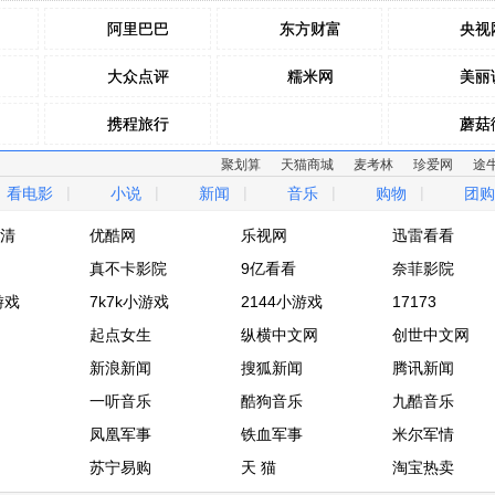
阿里巴巴
阿里巴巴
东方财富
东方财富
央视
央视
大众点评
大众点评
糯米网
糯米网
美丽
美丽
携程旅行
携程旅行
蘑菇
蘑菇
聚划算
天猫商城
麦考林
珍爱网
途
去哪儿网
去哪儿网
拉手网
拉手网
乐蜂
乐蜂
|
|
|
|
|
看电影
小说
新闻
音乐
购物
团购
驴妈妈网
驴妈妈网
窝窝团
窝窝团
麦包
麦包
清
优酷网
乐视网
迅雷看看
清
真不卡影院
优酷网
乐视网
9亿看看
迅雷看看
奈菲影院
游戏
真不卡影院
7k7k小游戏
9亿看看
2144小游戏
奈菲影院
17173
游戏
7k7k小游戏
起点女生
2144小游戏
纵横中文网
17173
创世中文网
起点女生
新浪新闻
纵横中文网
搜狐新闻
创世中文网
腾讯新闻
新浪新闻
一听音乐
搜狐新闻
酷狗音乐
腾讯新闻
九酷音乐
一听音乐
凤凰军事
酷狗音乐
铁血军事
九酷音乐
米尔军情
凤凰军事
苏宁易购
铁血军事
天 猫
米尔军情
淘宝热卖