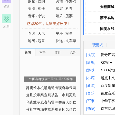
购物
团购
笑话
小游戏
·
·
动漫
天猫商城
天猫商城
美图
相册
旅游
机票
·
·
音乐
小说
娱乐
股票
·
·
苏宁易购
苏宁易购
感恩20年，见证美好改变！
地图
国美在线
国美在线
查询
天气
星座
军事
·
·
凡客诚品
凡客诚品
地图
违章
快递
火车票
·
·
|
玩游戏
聚美优品
聚美优品
新闻
军事
体育
八卦
[视频]
爱奇艺高
[影视]
爱奇艺高
戏精Tv
[游戏]
戏精Tv
4399小
[小说]
4399小
起点中文
韩国有都敏俊中国<叫兽>长啥样
[新闻]
起点中文
百度新闻
昆明长水机场跑道出现奇异云墙
[音乐]
百度新闻
百度音乐
复旦投毒案宣判被告一审判死刑
[军事]
百度音乐
中华军事
乌克兰示威者与警冲突百人伤亡
[购物]
中华军事
京东商城
韩礼堂坍塌事故遇难者悼念仪式