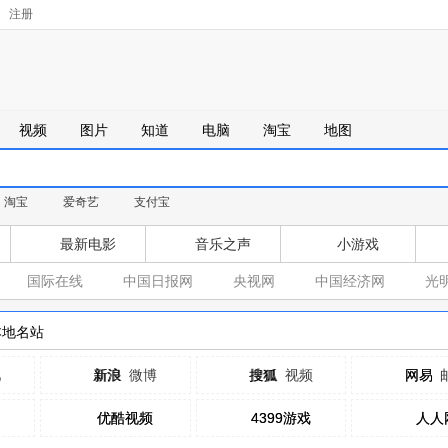
注册
视频
图片
知道
电脑
淘宝
地图
淘宝
爱奇艺
支付宝
最新电影
音乐之声
小游戏
国际在线
中国日报网
央视网
中国经济网
光
本地名站
吧
新浪
新浪
微博
搜狐
搜狐
视频
网易
网易
优酷视频
优酷视频
4399游戏
4399游戏
人人
人人