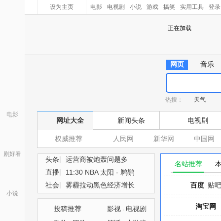
设为主页
电影
电视剧
小说
游戏
搞笑
实用工具
登录
正在加载
网页
音乐
热搜：
天气
电影
网址大全
新闻头条
电视剧
权威推荐
人民网
新华网
中国网
剧好看
|
头条
运营商被炮轰问题多
名站推荐
|
直播
11:30 NBA 太阳 - 鹈鹕
|
社会
雾霾拉动黑色经济增长
百度
百度
贴
小说
淘宝网
淘宝网
投稿推荐
影视
电视剧
·