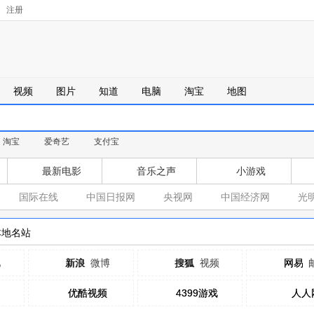
注册
视频
图片
知道
电脑
淘宝
地图
淘宝
爱奇艺
支付宝
最新电影
音乐之声
小游戏
国际在线
中国日报网
央视网
中国经济网
光
本地名站
吧
新浪
新浪
微博
搜狐
搜狐
视频
网易
网易
优酷视频
优酷视频
4399游戏
4399游戏
人人
人人