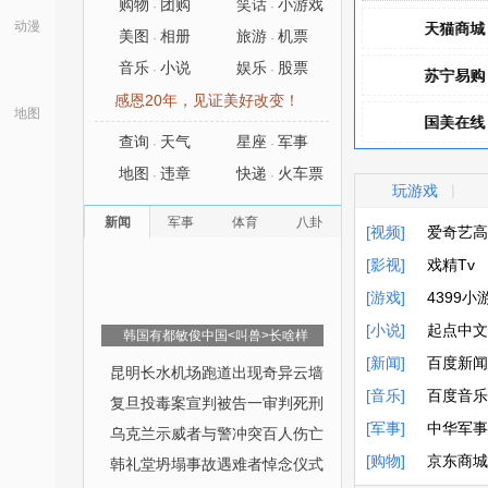
购物
团购
笑话
小游戏
·
·
动漫
天猫商城
天猫商城
美图
相册
旅游
机票
·
·
音乐
小说
娱乐
股票
·
·
苏宁易购
苏宁易购
感恩20年，见证美好改变！
地图
国美在线
国美在线
查询
天气
星座
军事
·
·
凡客诚品
凡客诚品
地图
违章
快递
火车票
·
·
|
玩游戏
聚美优品
聚美优品
新闻
军事
体育
八卦
[视频]
爱奇艺高
[影视]
爱奇艺高
戏精Tv
[游戏]
戏精Tv
4399小
[小说]
4399小
起点中文
韩国有都敏俊中国<叫兽>长啥样
[新闻]
起点中文
百度新闻
昆明长水机场跑道出现奇异云墙
[音乐]
百度新闻
百度音乐
复旦投毒案宣判被告一审判死刑
[军事]
百度音乐
中华军事
乌克兰示威者与警冲突百人伤亡
[购物]
中华军事
京东商城
韩礼堂坍塌事故遇难者悼念仪式