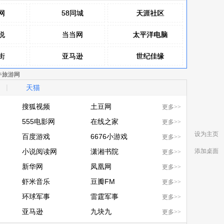
网
网
58同城
58同城
天涯社区
天涯社区
说
说
当当网
当当网
太平洋电脑
太平洋电脑
街
街
亚马逊
亚马逊
世纪佳缘
世纪佳缘
牛旅游网
网
网
赶集网
赶集网
健康优选
健康优选
|
天猫
分类
包
包
百合网
百合网
韩商之都
韩商之都
搜狐视频
土豆网
更多>>
上购
搜狐视频
555电影网
土豆网
在线之家
更多>>
闲吧
设为主页
555电影网
百度游戏
在线之家
6676小游戏
更多>>
百度游戏
小说阅读网
6676小游戏
潇湘书院
添加桌面
更多>>
小说阅读网
新华网
潇湘书院
凤凰网
更多>>
新华网
虾米音乐
凤凰网
豆瓣FM
更多>>
底部
虾米音乐
环球军事
豆瓣FM
雷霆军事
更多>>
环球军事
亚马逊
雷霆军事
九块九
更多>>