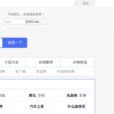
换肤
不负初心，出色源自简单！
@163.com
邮箱
小说大全
在线翻译
好物精选
明网
央广网
求是网
中国青年网
邮箱
腾讯
腾讯
空间
凤凰网
凤凰网
军事
网
网
汽车之家
汽车之家
什么值得买
什么值得买