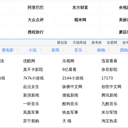
阿里巴巴
阿里巴巴
东方财富
东方财富
央视
央视
大众点评
大众点评
糯米网
糯米网
美丽
美丽
携程旅行
携程旅行
蘑菇
蘑菇
聚划算
天猫商城
麦考林
珍爱网
途
去哪儿网
去哪儿网
拉手网
拉手网
乐蜂
乐蜂
|
|
|
|
|
看电影
小说
新闻
音乐
购物
团购
驴妈妈网
驴妈妈网
窝窝团
窝窝团
麦包
麦包
清
优酷网
乐视网
迅雷看看
清
真不卡影院
优酷网
乐视网
9亿看看
迅雷看看
奈菲影院
游戏
真不卡影院
7k7k小游戏
9亿看看
2144小游戏
奈菲影院
17173
游戏
7k7k小游戏
起点女生
2144小游戏
纵横中文网
17173
创世中文网
起点女生
新浪新闻
纵横中文网
搜狐新闻
创世中文网
腾讯新闻
新浪新闻
一听音乐
搜狐新闻
酷狗音乐
腾讯新闻
九酷音乐
一听音乐
凤凰军事
酷狗音乐
铁血军事
九酷音乐
米尔军情
凤凰军事
苏宁易购
铁血军事
天 猫
米尔军情
淘宝热卖