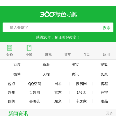
搜索
感恩20年，见证美好改变！
头条
小说
影视
搞笑
生活
应用
百度
新浪
淘宝
搜狐
微博
天猫
腾讯
凤凰
起点
QQ空间
网易
搜房网
携程
赶集
百姓网
京东
1号店
苏宁
国美
去哪儿
糯米
车之家
唯品
新闻资讯
更多