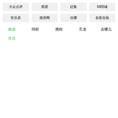
大众点评
美团
赶集
58同城
安乐居
搜房网
住哪
名医在线
旅游
同程
携程
艺龙
去哪儿
生活
58同城
安居客
赶集
百姓网
网购商城
更多
淘宝
天猫
京东
唯品会
苏宁易购
当当网
亚马逊
国美在线
值得买
乐蜂网
1号店
梦芭莎
名鞋库
买卖宝
酒仙网
美丽说
蘑菇街
聚划算
购物
爱淘宝
天猫
苏宁
亚马逊
团购
点评团
聚划算
美团
嘀嗒团