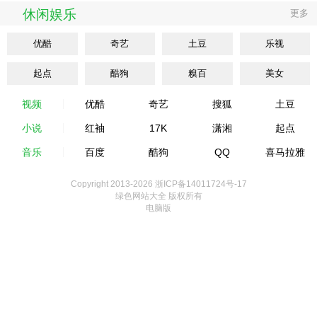
休闲娱乐
更多
优酷
奇艺
土豆
乐视
起点
酷狗
糗百
美女
视频
优酷
奇艺
搜狐
土豆
小说
红袖
17K
潇湘
起点
音乐
百度
酷狗
QQ
喜马拉雅
Copyright 2013-
2026 浙ICP备14011724号-17
绿色网站大全 版权所有
电脑版