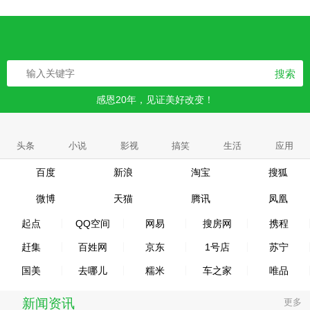
搜索
感恩20年，见证美好改变！
头条
小说
影视
搞笑
生活
应用
百度
新浪
淘宝
搜狐
微博
天猫
腾讯
凤凰
起点
QQ空间
网易
搜房网
携程
赶集
百姓网
京东
1号店
苏宁
国美
去哪儿
糯米
车之家
唯品
新闻资讯
更多