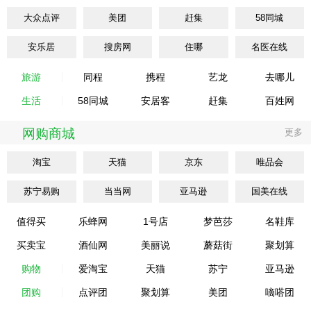
大众点评
美团
赶集
58同城
安乐居
搜房网
住哪
名医在线
旅游
同程
携程
艺龙
去哪儿
生活
58同城
安居客
赶集
百姓网
网购商城
更多
淘宝
天猫
京东
唯品会
苏宁易购
当当网
亚马逊
国美在线
值得买
乐蜂网
1号店
梦芭莎
名鞋库
买卖宝
酒仙网
美丽说
蘑菇街
聚划算
购物
爱淘宝
天猫
苏宁
亚马逊
团购
点评团
聚划算
美团
嘀嗒团