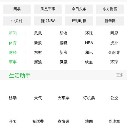
网易
凤凰军事
今日头条
东方财富
中关村
新浪NBA
环球时报
新华网
新闻
凤凰
新浪
环球
网易
体育
新浪
搜狐
NBA
虎扑
财经
东财
新浪
和讯
金融界
军事
新浪
凤凰
铁血
环球
生活助手
更多
移动
天气
火车票
订机票
公交
开奖
充话费
查快递
地图
查违章