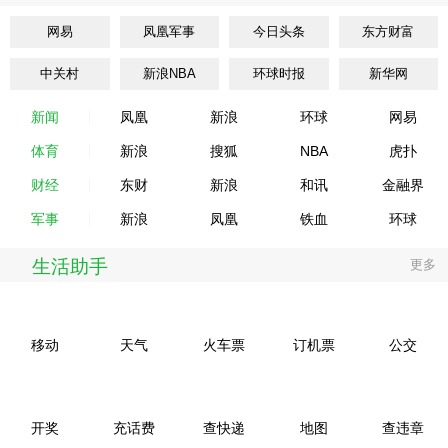
网易
凤凰军事
今日头条
东方财富
中关村
新浪NBA
环球时报
新华网
新闻
凤凰
新浪
环球
网易
体育
新浪
搜狐
NBA
虎扑
财经
东财
新浪
和讯
金融界
军事
新浪
凤凰
铁血
环球
生活助手
更多
移动
天气
火车票
订机票
公交
开奖
充话费
查快递
地图
查违章