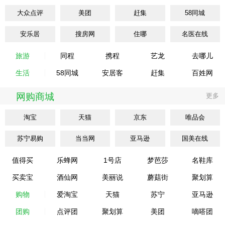
大众点评
美团
赶集
58同城
安乐居
搜房网
住哪
名医在线
旅游
同程
携程
艺龙
去哪儿
生活
58同城
安居客
赶集
百姓网
网购商城
更多
淘宝
天猫
京东
唯品会
苏宁易购
当当网
亚马逊
国美在线
值得买
乐蜂网
1号店
梦芭莎
名鞋库
买卖宝
酒仙网
美丽说
蘑菇街
聚划算
购物
爱淘宝
天猫
苏宁
亚马逊
团购
点评团
聚划算
美团
嘀嗒团