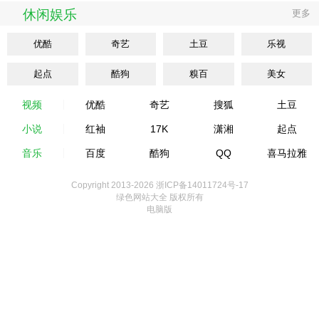
休闲娱乐
更多
优酷
奇艺
土豆
乐视
起点
酷狗
糗百
美女
视频
优酷
奇艺
搜狐
土豆
小说
红袖
17K
潇湘
起点
音乐
百度
酷狗
QQ
喜马拉雅
Copyright 2013-
2026 浙ICP备14011724号-17
绿色网站大全 版权所有
电脑版