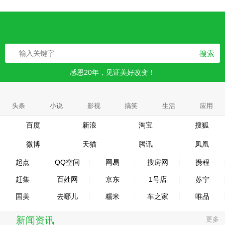
搜索
感恩20年，见证美好改变！
头条
小说
影视
搞笑
生活
应用
百度
新浪
淘宝
搜狐
微博
天猫
腾讯
凤凰
起点
QQ空间
网易
搜房网
携程
赶集
百姓网
京东
1号店
苏宁
国美
去哪儿
糯米
车之家
唯品
新闻资讯
更多