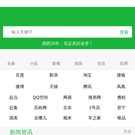
搜索
感恩20年，见证美好改变！
头条
小说
影视
搞笑
生活
应用
百度
新浪
淘宝
搜狐
微博
天猫
腾讯
凤凰
起点
QQ空间
网易
搜房网
携程
赶集
百姓网
京东
1号店
苏宁
国美
去哪儿
糯米
车之家
唯品
新闻资讯
更多