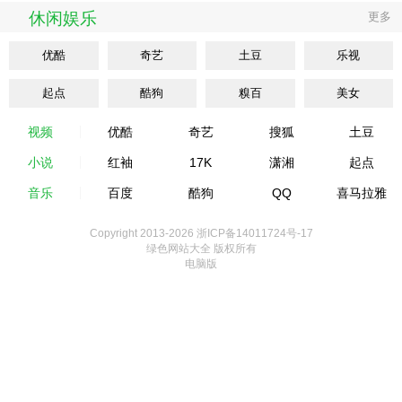
休闲娱乐
更多
优酷
奇艺
土豆
乐视
起点
酷狗
糗百
美女
视频
优酷
奇艺
搜狐
土豆
小说
红袖
17K
潇湘
起点
音乐
百度
酷狗
QQ
喜马拉雅
Copyright 2013-
2026 浙ICP备14011724号-17
绿色网站大全 版权所有
电脑版