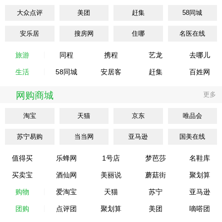
大众点评
美团
赶集
58同城
安乐居
搜房网
住哪
名医在线
旅游
同程
携程
艺龙
去哪儿
生活
58同城
安居客
赶集
百姓网
网购商城
更多
淘宝
天猫
京东
唯品会
苏宁易购
当当网
亚马逊
国美在线
值得买
乐蜂网
1号店
梦芭莎
名鞋库
买卖宝
酒仙网
美丽说
蘑菇街
聚划算
购物
爱淘宝
天猫
苏宁
亚马逊
团购
点评团
聚划算
美团
嘀嗒团