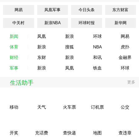
网易
凤凰军事
今日头条
东方财富
中关村
新浪NBA
环球时报
新华网
新闻
凤凰
新浪
环球
网易
体育
新浪
搜狐
NBA
虎扑
财经
东财
新浪
和讯
金融界
军事
新浪
凤凰
铁血
环球
生活助手
更多
移动
天气
火车票
订机票
公交
开奖
充话费
查快递
地图
查违章