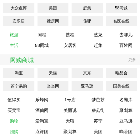
大众点评
美团
赶集
58同城
安乐居
搜房网
住哪
名医在线
旅游
同程
携程
艺龙
去哪儿
生活
58同城
安居客
赶集
百姓网
网购商城
更多
淘宝
天猫
京东
唯品会
苏宁易购
当当网
亚马逊
国美在线
值得买
乐蜂网
1号店
梦芭莎
名鞋库
买卖宝
酒仙网
美丽说
蘑菇街
聚划算
购物
爱淘宝
天猫
苏宁
亚马逊
团购
点评团
聚划算
美团
嘀嗒团