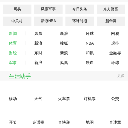
网易
凤凰军事
今日头条
东方财富
中关村
新浪NBA
环球时报
新华网
新闻
凤凰
新浪
环球
网易
体育
新浪
搜狐
NBA
虎扑
财经
东财
新浪
和讯
金融界
军事
新浪
凤凰
铁血
环球
生活助手
更多
移动
天气
火车票
订机票
公交
开奖
充话费
查快递
地图
查违章