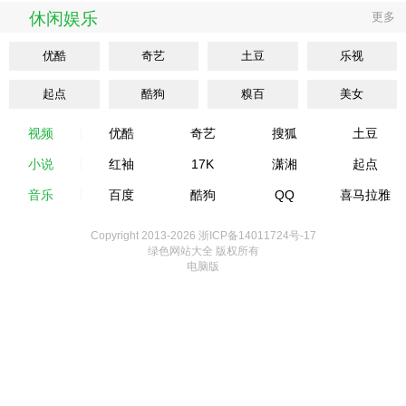
休闲娱乐
更多
优酷
奇艺
土豆
乐视
起点
酷狗
糗百
美女
视频
优酷
奇艺
搜狐
土豆
小说
红袖
17K
潇湘
起点
音乐
百度
酷狗
QQ
喜马拉雅
Copyright 2013-
2026 浙ICP备14011724号-17
绿色网站大全 版权所有
电脑版