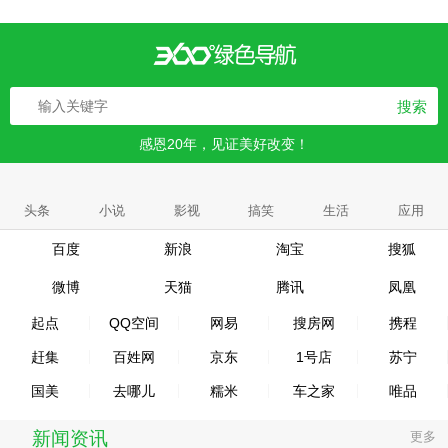
搜索
感恩20年，见证美好改变！
头条
小说
影视
搞笑
生活
应用
百度
新浪
淘宝
搜狐
微博
天猫
腾讯
凤凰
起点
QQ空间
网易
搜房网
携程
赶集
百姓网
京东
1号店
苏宁
国美
去哪儿
糯米
车之家
唯品
新闻资讯
更多