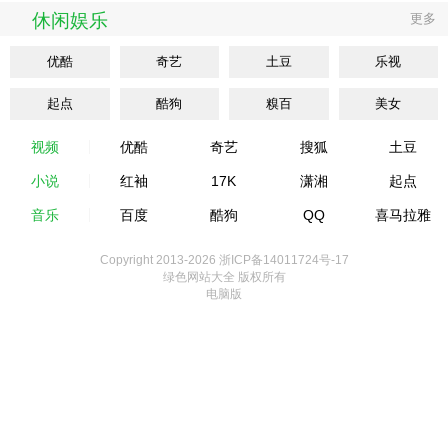
休闲娱乐
更多
优酷
奇艺
土豆
乐视
起点
酷狗
糗百
美女
视频
优酷
奇艺
搜狐
土豆
小说
红袖
17K
潇湘
起点
音乐
百度
酷狗
QQ
喜马拉雅
Copyright 2013-
2026 浙ICP备14011724号-17
绿色网站大全 版权所有
电脑版