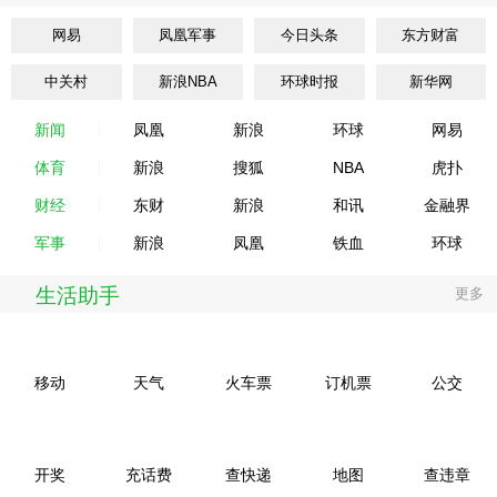
网易
凤凰军事
今日头条
东方财富
中关村
新浪NBA
环球时报
新华网
新闻
凤凰
新浪
环球
网易
体育
新浪
搜狐
NBA
虎扑
财经
东财
新浪
和讯
金融界
军事
新浪
凤凰
铁血
环球
生活助手
更多
移动
天气
火车票
订机票
公交
开奖
充话费
查快递
地图
查违章