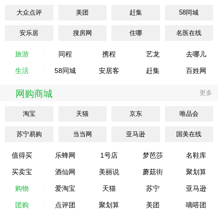
大众点评
美团
赶集
58同城
安乐居
搜房网
住哪
名医在线
旅游
同程
携程
艺龙
去哪儿
生活
58同城
安居客
赶集
百姓网
网购商城
更多
淘宝
天猫
京东
唯品会
苏宁易购
当当网
亚马逊
国美在线
值得买
乐蜂网
1号店
梦芭莎
名鞋库
买卖宝
酒仙网
美丽说
蘑菇街
聚划算
购物
爱淘宝
天猫
苏宁
亚马逊
团购
点评团
聚划算
美团
嘀嗒团