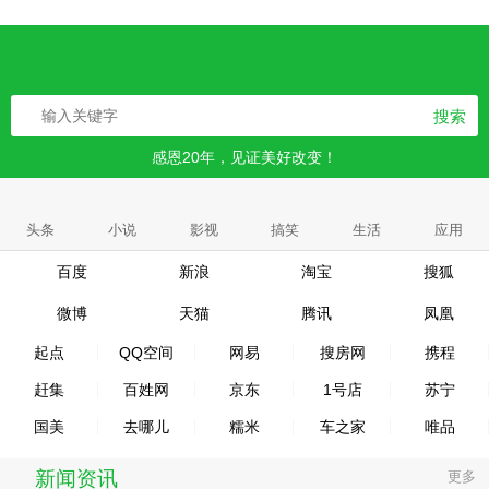
搜索
感恩20年，见证美好改变！
头条
小说
影视
搞笑
生活
应用
百度
新浪
淘宝
搜狐
微博
天猫
腾讯
凤凰
起点
QQ空间
网易
搜房网
携程
赶集
百姓网
京东
1号店
苏宁
国美
去哪儿
糯米
车之家
唯品
新闻资讯
更多