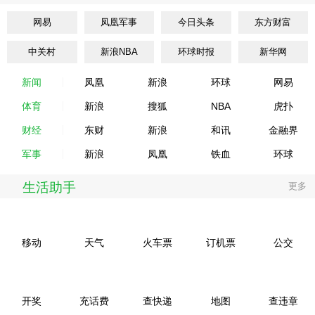
网易
凤凰军事
今日头条
东方财富
中关村
新浪NBA
环球时报
新华网
新闻
凤凰
新浪
环球
网易
体育
新浪
搜狐
NBA
虎扑
财经
东财
新浪
和讯
金融界
军事
新浪
凤凰
铁血
环球
生活助手
更多
移动
天气
火车票
订机票
公交
开奖
充话费
查快递
地图
查违章