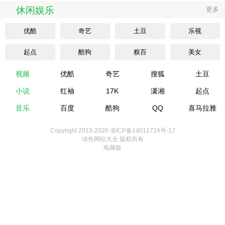
休闲娱乐
更多
优酷
奇艺
土豆
乐视
起点
酷狗
糗百
美女
视频
优酷
奇艺
搜狐
土豆
小说
红袖
17K
潇湘
起点
音乐
百度
酷狗
QQ
喜马拉雅
Copyright 2013-
2026 浙ICP备14011724号-17
绿色网站大全 版权所有
电脑版