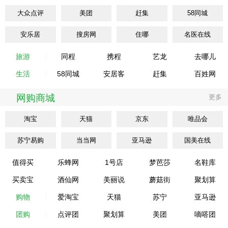
大众点评
美团
赶集
58同城
安乐居
搜房网
住哪
名医在线
旅游
同程
携程
艺龙
去哪儿
生活
58同城
安居客
赶集
百姓网
网购商城
更多
淘宝
天猫
京东
唯品会
苏宁易购
当当网
亚马逊
国美在线
值得买
乐蜂网
1号店
梦芭莎
名鞋库
买卖宝
酒仙网
美丽说
蘑菇街
聚划算
购物
爱淘宝
天猫
苏宁
亚马逊
团购
点评团
聚划算
美团
嘀嗒团