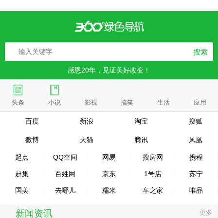
搜索
感恩20年，见证美好改变！
头条
小说
影视
搞笑
生活
应用
百度
新浪
淘宝
搜狐
微博
天猫
腾讯
凤凰
起点
QQ空间
网易
搜房网
携程
赶集
百姓网
京东
1号店
苏宁
国美
去哪儿
糯米
车之家
唯品
新闻资讯
更多