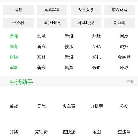
网易
凤凰军事
今日头条
东方财富
中关村
新浪NBA
环球时报
新华网
新闻
凤凰
新浪
环球
网易
体育
新浪
搜狐
NBA
虎扑
财经
东财
新浪
和讯
金融界
军事
新浪
凤凰
铁血
环球
生活助手
更多
移动
天气
火车票
订机票
公交
开奖
充话费
查快递
地图
查违章