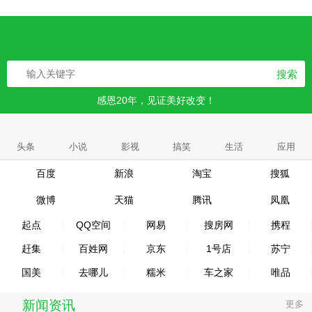
搜索
感恩20年，见证美好改变！
头条
小说
影视
搞笑
生活
应用
百度
新浪
淘宝
搜狐
微博
天猫
腾讯
凤凰
起点
QQ空间
网易
搜房网
携程
赶集
百姓网
京东
1号店
苏宁
国美
去哪儿
糯米
车之家
唯品
新闻资讯
更多