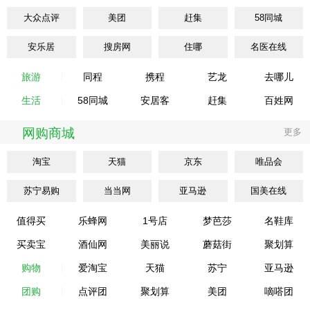
大众点评
美团
赶集
58同城
安乐居
搜房网
住哪
名医在线
旅游
同程
携程
艺龙
去哪儿
生活
58同城
安居客
赶集
百姓网
网购商城
更多
淘宝
天猫
京东
唯品会
苏宁易购
当当网
亚马逊
国美在线
值得买
乐蜂网
1号店
梦芭莎
名鞋库
买卖宝
酒仙网
美丽说
蘑菇街
聚划算
购物
爱淘宝
天猫
苏宁
亚马逊
团购
点评团
聚划算
美团
嘀嗒团