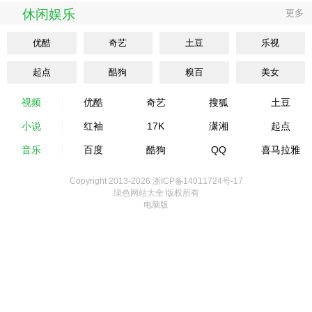
休闲娱乐
更多
优酷
奇艺
土豆
乐视
起点
酷狗
糗百
美女
视频
优酷
奇艺
搜狐
土豆
小说
红袖
17K
潇湘
起点
音乐
百度
酷狗
QQ
喜马拉雅
Copyright 2013-
2026 浙ICP备14011724号-17
绿色网站大全 版权所有
电脑版