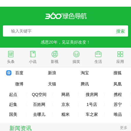
搜索
感恩20年，见证美好改变！
头条
小说
影视
搞笑
生活
应用
百度
新浪
淘宝
搜狐
微博
天猫
腾讯
凤凰
起点
QQ空间
网易
搜房网
携程
赶集
百姓网
京东
1号店
苏宁
国美
去哪儿
糯米
车之家
唯品
新闻资讯
更多