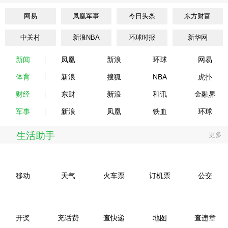
网易
凤凰军事
今日头条
东方财富
中关村
新浪NBA
环球时报
新华网
新闻
凤凰
新浪
环球
网易
体育
新浪
搜狐
NBA
虎扑
财经
东财
新浪
和讯
金融界
军事
新浪
凤凰
铁血
环球
生活助手
更多
移动
天气
火车票
订机票
公交
开奖
充话费
查快递
地图
查违章