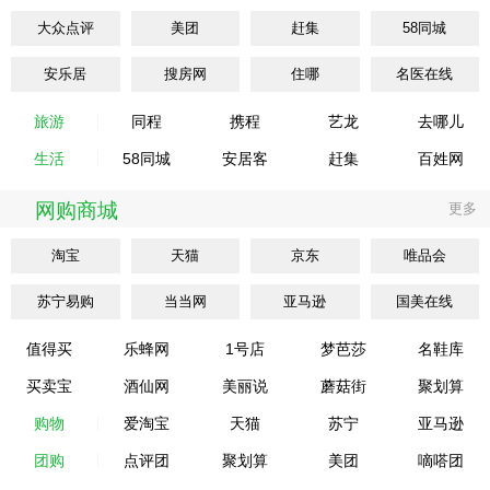
大众点评
美团
赶集
58同城
安乐居
搜房网
住哪
名医在线
旅游
同程
携程
艺龙
去哪儿
生活
58同城
安居客
赶集
百姓网
网购商城
更多
淘宝
天猫
京东
唯品会
苏宁易购
当当网
亚马逊
国美在线
值得买
乐蜂网
1号店
梦芭莎
名鞋库
买卖宝
酒仙网
美丽说
蘑菇街
聚划算
购物
爱淘宝
天猫
苏宁
亚马逊
团购
点评团
聚划算
美团
嘀嗒团