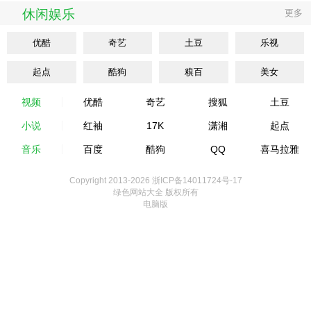
休闲娱乐
更多
优酷
奇艺
土豆
乐视
起点
酷狗
糗百
美女
视频
优酷
奇艺
搜狐
土豆
小说
红袖
17K
潇湘
起点
音乐
百度
酷狗
QQ
喜马拉雅
Copyright 2013-
2026 浙ICP备14011724号-17
绿色网站大全 版权所有
电脑版