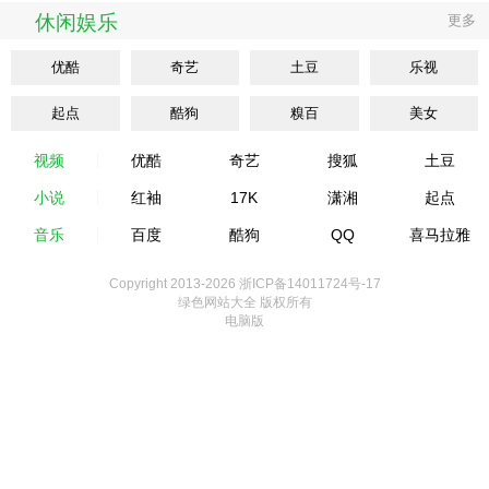
休闲娱乐
更多
优酷
奇艺
土豆
乐视
起点
酷狗
糗百
美女
视频
优酷
奇艺
搜狐
土豆
小说
红袖
17K
潇湘
起点
音乐
百度
酷狗
QQ
喜马拉雅
Copyright 2013-
2026 浙ICP备14011724号-17
绿色网站大全 版权所有
电脑版