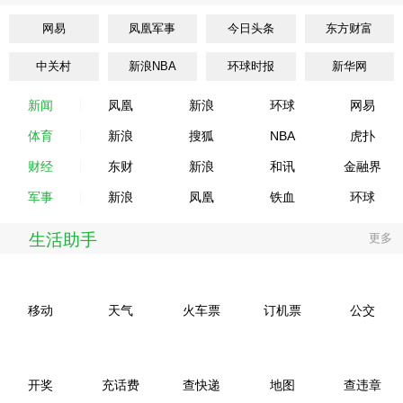
网易
凤凰军事
今日头条
东方财富
中关村
新浪NBA
环球时报
新华网
新闻
凤凰
新浪
环球
网易
体育
新浪
搜狐
NBA
虎扑
财经
东财
新浪
和讯
金融界
军事
新浪
凤凰
铁血
环球
生活助手
更多
移动
天气
火车票
订机票
公交
开奖
充话费
查快递
地图
查违章