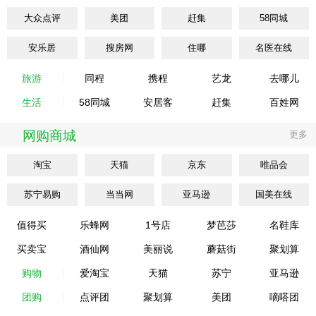
大众点评
美团
赶集
58同城
安乐居
搜房网
住哪
名医在线
旅游
同程
携程
艺龙
去哪儿
生活
58同城
安居客
赶集
百姓网
网购商城
更多
淘宝
天猫
京东
唯品会
苏宁易购
当当网
亚马逊
国美在线
值得买
乐蜂网
1号店
梦芭莎
名鞋库
买卖宝
酒仙网
美丽说
蘑菇街
聚划算
购物
爱淘宝
天猫
苏宁
亚马逊
团购
点评团
聚划算
美团
嘀嗒团