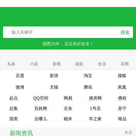
搜索
感恩20年，见证美好改变！
头条
小说
影视
搞笑
生活
应用
百度
新浪
淘宝
搜狐
微博
天猫
腾讯
凤凰
起点
QQ空间
网易
搜房网
携程
赶集
百姓网
京东
1号店
苏宁
国美
去哪儿
糯米
车之家
唯品
新闻资讯
更多