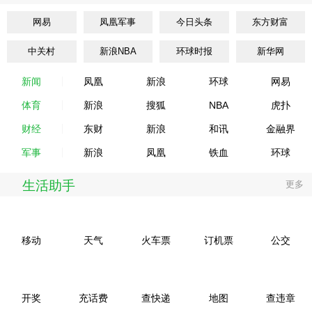
网易
凤凰军事
今日头条
东方财富
中关村
新浪NBA
环球时报
新华网
新闻
凤凰
新浪
环球
网易
体育
新浪
搜狐
NBA
虎扑
财经
东财
新浪
和讯
金融界
军事
新浪
凤凰
铁血
环球
生活助手
更多
移动
天气
火车票
订机票
公交
开奖
充话费
查快递
地图
查违章