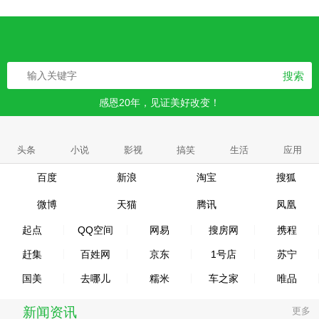
搜索
感恩20年，见证美好改变！
头条
小说
影视
搞笑
生活
应用
百度
新浪
淘宝
搜狐
微博
天猫
腾讯
凤凰
起点
QQ空间
网易
搜房网
携程
赶集
百姓网
京东
1号店
苏宁
国美
去哪儿
糯米
车之家
唯品
新闻资讯
更多