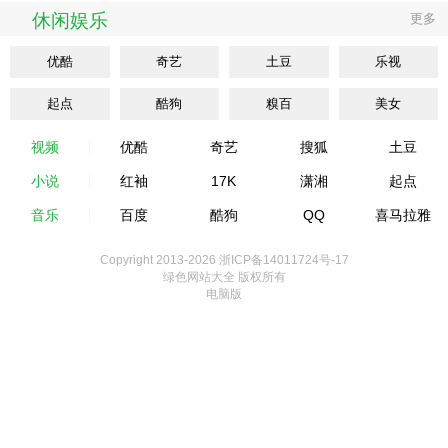
休闲娱乐
更多
优酷
奇艺
土豆
乐视
起点
酷狗
糗百
美女
视频
优酷
奇艺
搜狐
土豆
小说
红袖
17K
潇湘
起点
音乐
百度
酷狗
QQ
喜马拉雅
Copyright 2013-
2026 浙ICP备14011724号-17
绿色网站大全 版权所有
电脑版