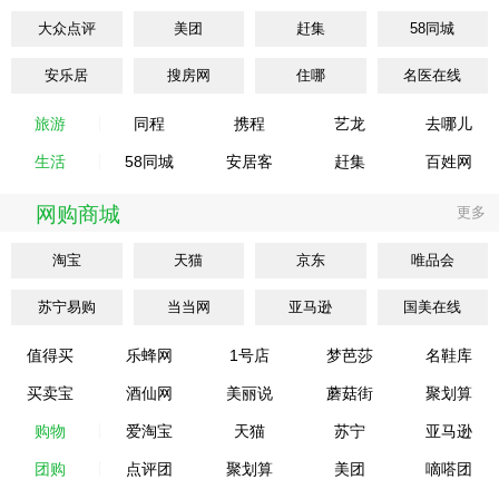
大众点评
美团
赶集
58同城
安乐居
搜房网
住哪
名医在线
旅游
同程
携程
艺龙
去哪儿
生活
58同城
安居客
赶集
百姓网
网购商城
更多
淘宝
天猫
京东
唯品会
苏宁易购
当当网
亚马逊
国美在线
值得买
乐蜂网
1号店
梦芭莎
名鞋库
买卖宝
酒仙网
美丽说
蘑菇街
聚划算
购物
爱淘宝
天猫
苏宁
亚马逊
团购
点评团
聚划算
美团
嘀嗒团