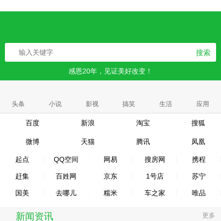
搜索
感恩20年，见证美好改变！
头条
小说
影视
搞笑
生活
应用
百度
新浪
淘宝
搜狐
微博
天猫
腾讯
凤凰
起点
QQ空间
网易
搜房网
携程
赶集
百姓网
京东
1号店
苏宁
国美
去哪儿
糯米
车之家
唯品
新闻资讯
更多