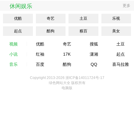
休闲娱乐
更多
优酷
奇艺
土豆
乐视
起点
酷狗
糗百
美女
视频
优酷
奇艺
搜狐
土豆
小说
红袖
17K
潇湘
起点
音乐
百度
酷狗
QQ
喜马拉雅
Copyright 2013-
2026 浙ICP备14011724号-17
绿色网站大全 版权所有
电脑版