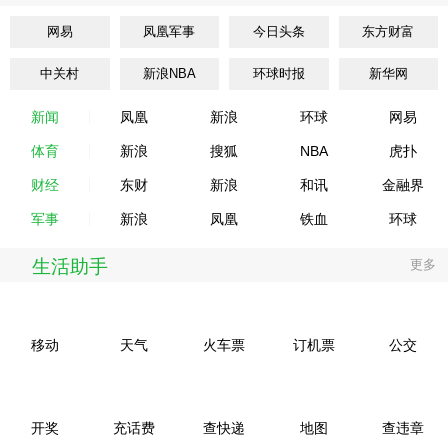
网易
凤凰军事
今日头条
东方财富
中关村
新浪NBA
环球时报
新华网
新闻
凤凰
新浪
环球
网易
体育
新浪
搜狐
NBA
虎扑
财经
东财
新浪
和讯
金融界
军事
新浪
凤凰
铁血
环球
生活助手
更多
移动
天气
火车票
订机票
公交
开奖
充话费
查快递
地图
查违章