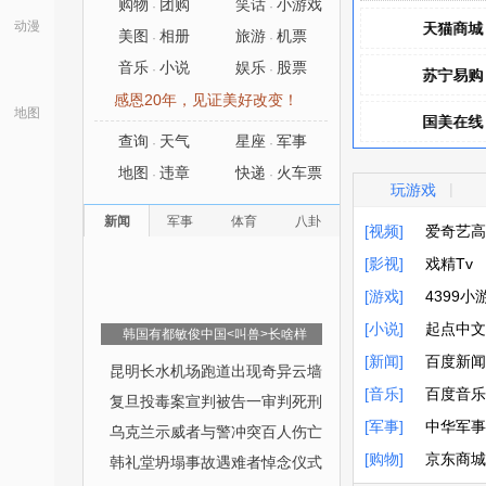
购物
团购
笑话
小游戏
·
·
动漫
天猫商城
天猫商城
美图
相册
旅游
机票
·
·
音乐
小说
娱乐
股票
·
·
苏宁易购
苏宁易购
感恩20年，见证美好改变！
地图
国美在线
国美在线
查询
天气
星座
军事
·
·
凡客诚品
凡客诚品
地图
违章
快递
火车票
·
·
|
玩游戏
聚美优品
聚美优品
新闻
军事
体育
八卦
[视频]
爱奇艺高
[影视]
爱奇艺高
戏精Tv
[游戏]
戏精Tv
4399小
[小说]
4399小
起点中文
韩国有都敏俊中国<叫兽>长啥样
[新闻]
起点中文
百度新闻
昆明长水机场跑道出现奇异云墙
[音乐]
百度新闻
百度音乐
复旦投毒案宣判被告一审判死刑
[军事]
百度音乐
中华军事
乌克兰示威者与警冲突百人伤亡
[购物]
中华军事
京东商城
韩礼堂坍塌事故遇难者悼念仪式