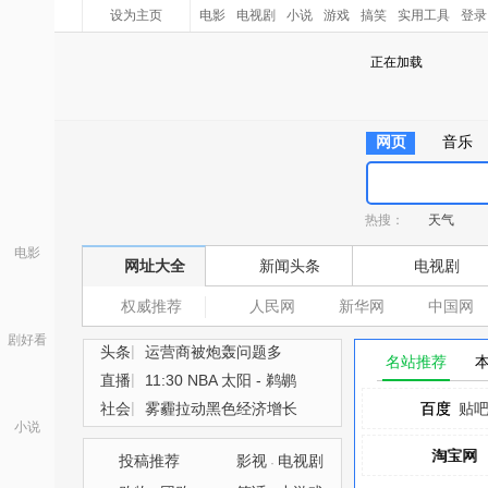
设为主页
电影
电视剧
小说
游戏
搞笑
实用工具
登录
正在加载
网页
音乐
热搜：
天气
电影
网址大全
新闻头条
电视剧
权威推荐
人民网
新华网
中国网
剧好看
|
头条
运营商被炮轰问题多
名站推荐
|
直播
11:30 NBA 太阳 - 鹈鹕
|
社会
雾霾拉动黑色经济增长
百度
百度
贴
小说
淘宝网
淘宝网
投稿推荐
影视
电视剧
·