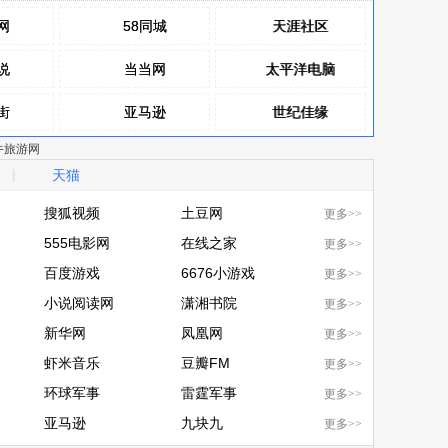
网
网
58同城
58同城
天涯社区
天涯社区
说
说
当当网
当当网
太平洋电脑
太平洋电脑
街
街
亚马逊
亚马逊
世纪佳缘
世纪佳缘
牛旅游网
网
网
赶集网
赶集网
健康优选
健康优选
|
天猫
分类
包
包
百合网
百合网
韩商之都
韩商之都
搜狐视频
土豆网
更多>>
上购
搜狐视频
555电影网
土豆网
在线之家
更多>>
闲吧
设为主页
555电影网
百度游戏
在线之家
6676小游戏
更多>>
百度游戏
小说阅读网
6676小游戏
潇湘书院
添加桌面
更多>>
小说阅读网
新华网
潇湘书院
凤凰网
更多>>
新华网
虾米音乐
凤凰网
豆瓣FM
更多>>
底部
虾米音乐
环球军事
豆瓣FM
雷霆军事
更多>>
环球军事
亚马逊
雷霆军事
九块九
更多>>