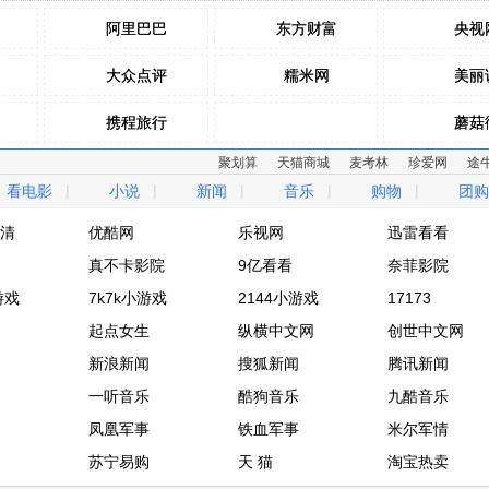
阿里巴巴
阿里巴巴
东方财富
东方财富
央视
央视
大众点评
大众点评
糯米网
糯米网
美丽
美丽
携程旅行
携程旅行
蘑菇
蘑菇
聚划算
天猫商城
麦考林
珍爱网
途
去哪儿网
去哪儿网
拉手网
拉手网
乐蜂
乐蜂
|
|
|
|
|
看电影
小说
新闻
音乐
购物
团购
驴妈妈网
驴妈妈网
窝窝团
窝窝团
麦包
麦包
清
优酷网
乐视网
迅雷看看
清
真不卡影院
优酷网
乐视网
9亿看看
迅雷看看
奈菲影院
游戏
真不卡影院
7k7k小游戏
9亿看看
2144小游戏
奈菲影院
17173
游戏
7k7k小游戏
起点女生
2144小游戏
纵横中文网
17173
创世中文网
起点女生
新浪新闻
纵横中文网
搜狐新闻
创世中文网
腾讯新闻
新浪新闻
一听音乐
搜狐新闻
酷狗音乐
腾讯新闻
九酷音乐
一听音乐
凤凰军事
酷狗音乐
铁血军事
九酷音乐
米尔军情
凤凰军事
苏宁易购
铁血军事
天 猫
米尔军情
淘宝热卖