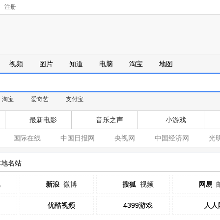
注册
视频
图片
知道
电脑
淘宝
地图
淘宝
爱奇艺
支付宝
最新电影
音乐之声
小游戏
国际在线
中国日报网
央视网
中国经济网
光
本地名站
吧
新浪
新浪
微博
搜狐
搜狐
视频
网易
网易
优酷视频
优酷视频
4399游戏
4399游戏
人人
人人