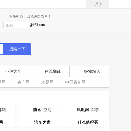
换肤
不负初心，出色源自简单！
@163.com
邮箱
小说大全
在线翻译
好物精选
明网
央广网
求是网
中国青年网
邮箱
腾讯
腾讯
空间
凤凰网
凤凰网
军事
网
网
汽车之家
汽车之家
什么值得买
什么值得买