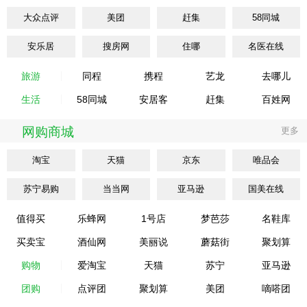
大众点评
美团
赶集
58同城
安乐居
搜房网
住哪
名医在线
旅游
同程
携程
艺龙
去哪儿
生活
58同城
安居客
赶集
百姓网
网购商城
更多
淘宝
天猫
京东
唯品会
苏宁易购
当当网
亚马逊
国美在线
值得买
乐蜂网
1号店
梦芭莎
名鞋库
买卖宝
酒仙网
美丽说
蘑菇街
聚划算
购物
爱淘宝
天猫
苏宁
亚马逊
团购
点评团
聚划算
美团
嘀嗒团