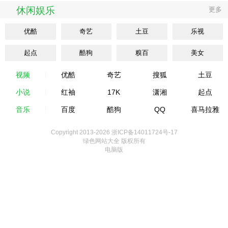
休闲娱乐
更多
优酷
奇艺
土豆
乐视
起点
酷狗
糗百
美女
视频
优酷
奇艺
搜狐
土豆
小说
红袖
17K
潇湘
起点
音乐
百度
酷狗
QQ
喜马拉雅
Copyright 2013-
2026 浙ICP备14011724号-17
绿色网站大全 版权所有
电脑版