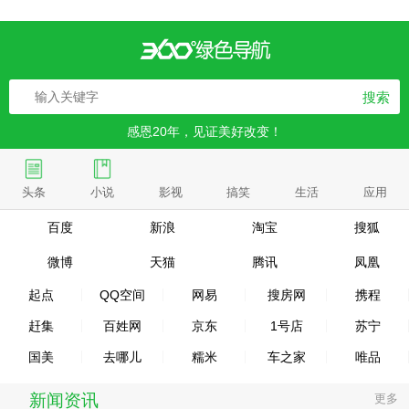
搜索
感恩20年，见证美好改变！
头条
小说
影视
搞笑
生活
应用
百度
新浪
淘宝
搜狐
微博
天猫
腾讯
凤凰
起点
QQ空间
网易
搜房网
携程
赶集
百姓网
京东
1号店
苏宁
国美
去哪儿
糯米
车之家
唯品
新闻资讯
更多