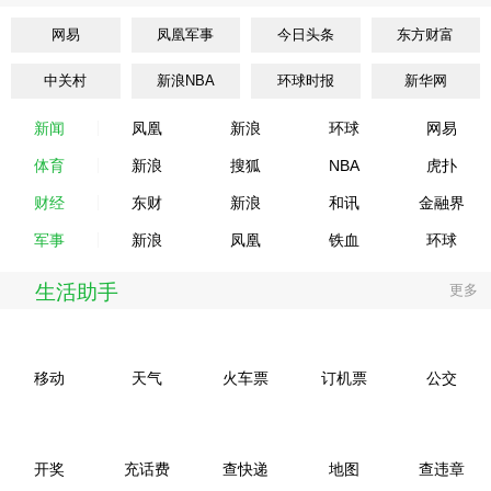
网易
凤凰军事
今日头条
东方财富
中关村
新浪NBA
环球时报
新华网
新闻
凤凰
新浪
环球
网易
体育
新浪
搜狐
NBA
虎扑
财经
东财
新浪
和讯
金融界
军事
新浪
凤凰
铁血
环球
生活助手
更多
移动
天气
火车票
订机票
公交
开奖
充话费
查快递
地图
查违章