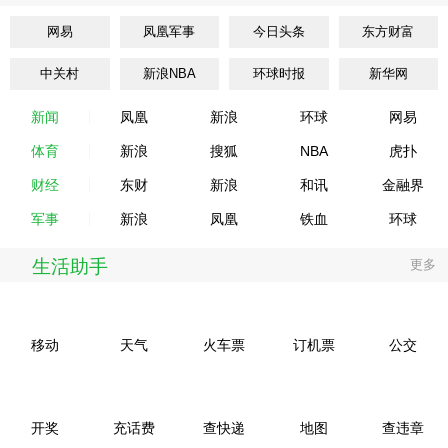
网易
凤凰军事
今日头条
东方财富
中关村
新浪NBA
环球时报
新华网
新闻
凤凰
新浪
环球
网易
体育
新浪
搜狐
NBA
虎扑
财经
东财
新浪
和讯
金融界
军事
新浪
凤凰
铁血
环球
生活助手
更多
移动
天气
火车票
订机票
公交
开奖
充话费
查快递
地图
查违章