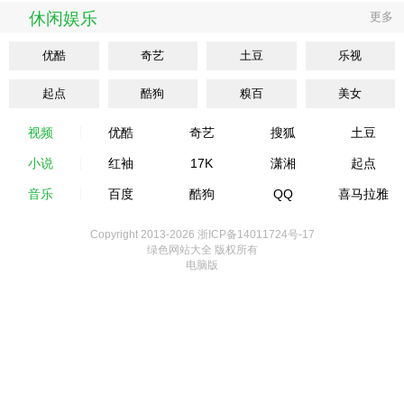
休闲娱乐
更多
优酷
奇艺
土豆
乐视
起点
酷狗
糗百
美女
视频
优酷
奇艺
搜狐
土豆
小说
红袖
17K
潇湘
起点
音乐
百度
酷狗
QQ
喜马拉雅
Copyright 2013-
2026 浙ICP备14011724号-17
绿色网站大全 版权所有
电脑版