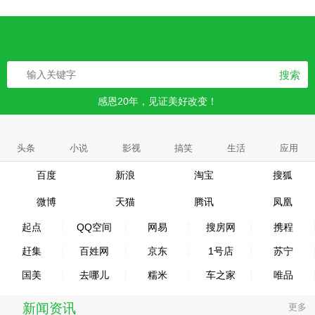
搜索
感恩20年，见证美好改变！
头条
小说
影视
搞笑
生活
应用
百度
新浪
淘宝
搜狐
微博
天猫
腾讯
凤凰
起点
QQ空间
网易
搜房网
携程
赶集
百姓网
京东
1号店
苏宁
国美
去哪儿
糯米
车之家
唯品
新闻资讯
更多