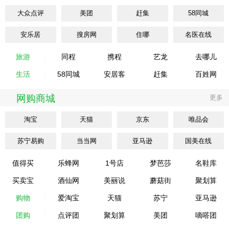
大众点评
美团
赶集
58同城
安乐居
搜房网
住哪
名医在线
旅游
同程
携程
艺龙
去哪儿
生活
58同城
安居客
赶集
百姓网
网购商城
更多
淘宝
天猫
京东
唯品会
苏宁易购
当当网
亚马逊
国美在线
值得买
乐蜂网
1号店
梦芭莎
名鞋库
买卖宝
酒仙网
美丽说
蘑菇街
聚划算
购物
爱淘宝
天猫
苏宁
亚马逊
团购
点评团
聚划算
美团
嘀嗒团