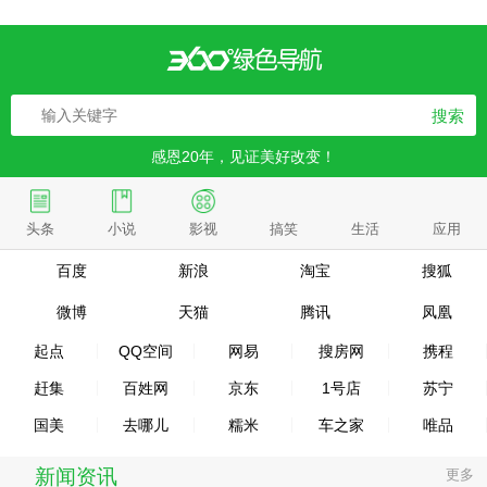
搜索
感恩20年，见证美好改变！
头条
小说
影视
搞笑
生活
应用
百度
新浪
淘宝
搜狐
微博
天猫
腾讯
凤凰
起点
QQ空间
网易
搜房网
携程
赶集
百姓网
京东
1号店
苏宁
国美
去哪儿
糯米
车之家
唯品
新闻资讯
更多