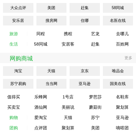
大众点评
美团
赶集
58同城
安乐居
搜房网
住哪
名医在线
旅游
同程
携程
艺龙
去哪儿
生活
58同城
安居客
赶集
百姓网
网购商城
更多
淘宝
天猫
京东
唯品会
苏宁易购
当当网
亚马逊
国美在线
值得买
乐蜂网
1号店
梦芭莎
名鞋库
买卖宝
酒仙网
美丽说
蘑菇街
聚划算
购物
爱淘宝
天猫
苏宁
亚马逊
团购
点评团
聚划算
美团
嘀嗒团