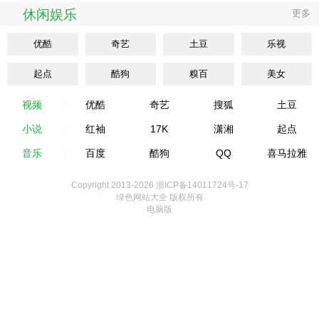
休闲娱乐
更多
优酷
奇艺
土豆
乐视
起点
酷狗
糗百
美女
视频
优酷
奇艺
搜狐
土豆
小说
红袖
17K
潇湘
起点
音乐
百度
酷狗
QQ
喜马拉雅
Copyright 2013-
2026 浙ICP备14011724号-17
绿色网站大全 版权所有
电脑版