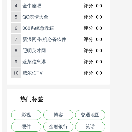
4
金牛座吧
评分
0.0
5
QQ表情大全
评分
0.0
6
360系统急救箱
评分
0.0
7
新浪网-装机必备软件
评分
0.0
8
照明英才网
评分
0.0
9
蓬莱信息港
评分
0.0
10
威尔伯TV
评分
0.0
热门标签
影视
博客
交通地图
硬件
金融银行
笑话