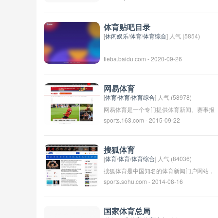
道、分析评论、以及专题报道等内容。该网
站是ESPN的子网站，致力于传递全球体育
体育贴吧目录
资讯给中国的体育迷们。
[
休闲娱乐
/
体育
/
体育综合
] 人气 (5854)
tieba.baidu.com - 2020-09-26
网易体育
[
体育
/
体育
/
体育综合
] 人气 (58978)
网易体育是一个专门提供体育新闻、赛事报
sports.163.com - 2015-09-22
道、数据分析等内容的网站平台。用户可以
在这里获取到最新的体育资讯，了解各种体
育赛事的情况，以及参与和讨论体育相关的
搜狐体育
话题。网易体育致力于为体育爱好者提供全
[
体育
/
体育
/
体育综合
] 人气 (84036)
面、及时的信息，让用户更深入地了解和参
搜狐体育是中国知名的体育新闻门户网站，
sports.sohu.com - 2014-08-16
与体育活动。
旗下拥有丰富的体育资讯、赛事报道、视频
直播等内容，涵盖足球、篮球、乒乓球、网
球、田径等多个体育项目。搜狐体育致力于
国家体育总局