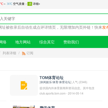
？网址被收录后自动生成点评详情页，无限增加内页外链！快来
网络
地方网站
综合其它
赞助我们
/
列表详细
/
订阅
TOM体育论坛
[
休闲娱乐
/
体育
/
体育论坛
] 人气 (2346)
提供国内外体育新闻和资讯信息。其中包含
club.sports.tom.com - 2014-05-14
足球、篮球、NBA、CBA、斯诺克、围棋等
栏目。