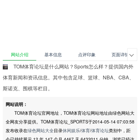
网站介绍
基本信息
点评印象
页面详情

TOM体育论坛是什么网站？Sports怎么样？提供国内外
体育新闻和资讯信息。其中包含足球、篮球、NBA、CBA、
斯诺克、围棋等栏目。
网站说明：
TOM体育论坛官网地址，TOM体育论坛网站地址由绿色网站大
全网友分享提供。TOM体育论坛_SPORTS于2014-05-14 07:03:58
发布收录在
绿色网站大全
目录
休闲娱乐
/
体育
/
体育论坛
类别中，距
今已持续展示 12 年 147 个月 4467 天 6432011 分钟，浏览已经达