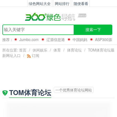
绿色网站大全
网站排行
随便看看
搜索一下
推荐：
Jumbo.com
辽源信息港
中国妈妈
ASP300源
码下载
所在位置:
首页
/
休闲娱乐
/
体育
/
体育论坛
/
TOM体育论坛最
新网址入口
/
订阅
一个优秀体育论坛网站
TOM体育论坛