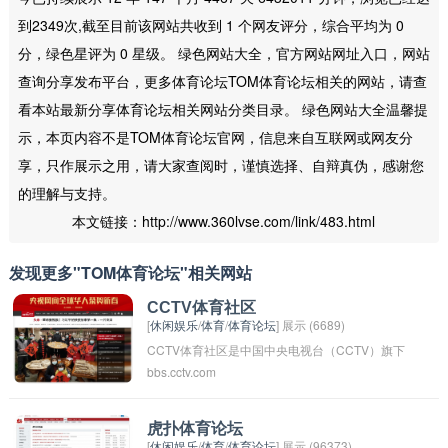
到2349次,截至目前该网站共收到 1 个网友评分，综合平均为 0
分，绿色星评为 0 星级。 绿色网站大全，官方网站网址入口，网站
查询分享发布平台，更多体育论坛TOM体育论坛相关的网站，请查
看本站最新分享体育论坛相关网站分类目录。 绿色网站大全温馨提
示，本页内容不是TOM体育论坛官网，信息来自互联网或网友分
享，只作展示之用，请大家查阅时，谨慎选择、自辩真伪，感谢您
的理解与支持。
本文链接：http://www.360lvse.com/link/483.html
发现更多"TOM体育论坛"相关网站
CCTV体育社区
[
休闲娱乐
/
体育
/
体育论坛
] 展示 (6689)
CCTV体育社区是中国中央电视台（CCTV）旗下
bbs.cctv.com
的一个体育社区平台，提供体育赛事直播、体育
新闻、体育资讯和体育活动等服务。用户可以在
该平台上观看各种体育赛事的直播比赛，了解最
虎扑体育论坛
[
休闲娱乐
/
体育
/
体育论坛
] 展示 (96373)