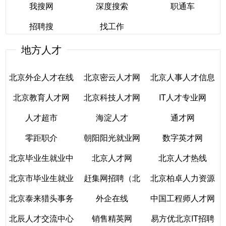
我搜网
深度搜索
职通车
职脉网
淘职网
搜职网
招聘搜
找工作
我搜网
深度搜索
职通车
地方人才
招聘搜
找工作
北京外企人才在线
北京密云人才网
北京人事人才信息
北京教育人才网
北京科技人才网
IT人才专业网
网
北京外企人才在线
北京密云人才网
人才超市
海淀人才
通才网
北京教育人才网
北京科技人才网
北京人事人才信息
IT人才专业网
零距职介
朝阳阳光就业网
数字英才网
人才超市
海淀人才
通才网
网
北京毕业生就业中
北京人才网
北京人才热线
零距职介
朝阳阳光就业网
数字英才网
北京市毕业生就业
心
赶集网招聘（北
北京柏卓人力资源
北京人才网
北京人才热线
北京泰来猎头事务
信息网
外企在线
京）
中国工程师人才网
北京毕业生就业中
北京柏卓人力资源
北辰人才交流中心
所
销售精英网
易方优北京IT招聘
北京市毕业生就业
心
赶集网招聘（北
外企在线
中国工程师人才网