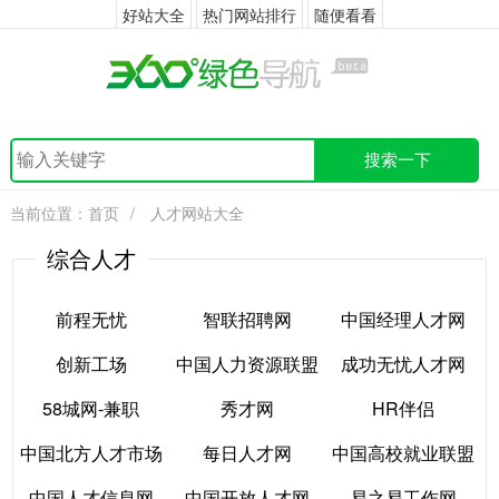
好站大全
热门网站排行
随便看看
搜索一下
当前位置：
首页
/
人才网站大全
综合人才
前程无忧
智联招聘网
中国经理人才网
创新工场
中国人力资源联盟
成功无忧人才网
前程无忧
智联招聘网
中国经理人才网
58城网-兼职
秀才网
HR伴侣
创新工场
中国人力资源联盟
成功无忧人才网
中国北方人才市场
每日人才网
中国高校就业联盟
58城网-兼职
秀才网
HR伴侣
中国人才信息网
中国开放人才网
易之易工作网
网