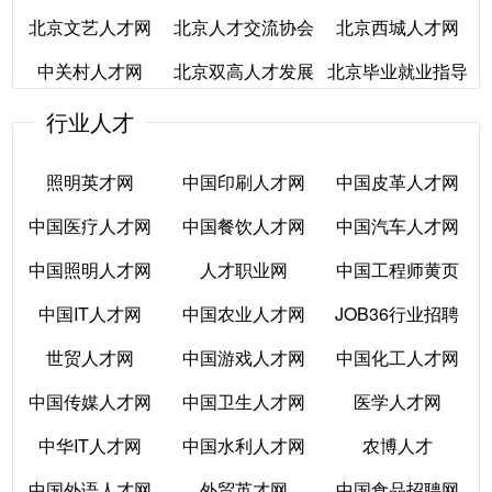
北京文艺人才网
北京人才交流协会
北京西城人才网
网
北京泰来猎头事务
北辰人才交流中心
信息网
销售精英网
京）
中关村人才网
北京双高人才发展
北京毕业就业指导
北京文艺人才网
所
北京人才交流协会
易方优北京IT招聘
北京西城人才网
中心
中心
行业人才
中关村人才网
网
北京双高人才发展
北京毕业就业指导
照明英才网
中国印刷人才网
中国皮革人才网
中心
中心
中国医疗人才网
中国餐饮人才网
中国汽车人才网
照明英才网
中国印刷人才网
中国皮革人才网
中国照明人才网
人才职业网
中国工程师黄页
中国医疗人才网
中国餐饮人才网
中国汽车人才网
中国IT人才网
中国农业人才网
JOB36行业招聘
中国照明人才网
人才职业网
中国工程师黄页
世贸人才网
中国游戏人才网
中国化工人才网
中国IT人才网
中国农业人才网
JOB36行业招聘
中国传媒人才网
中国卫生人才网
医学人才网
世贸人才网
中国游戏人才网
中国化工人才网
中华IT人才网
中国水利人才网
农博人才
中国传媒人才网
中国卫生人才网
医学人才网
中国外语人才网
外贸英才网
中国食品招聘网