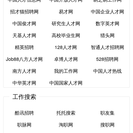
中国北方人才市场
每日人才网
招才猫招聘网
易才网
中国企业人才网
中国人才信息网
中国开放人才网
中国高校就业联盟
易之易工作网
中国俊才网
研究生人才网
数字英才网
招才猫招聘网
易才网
中国企业人才网
网
天基人才网
高校毕业生网
猎头网
中国俊才网
研究生人才网
数字英才网
精英招聘
128人才网
智通人才招聘网
天基人才网
高校毕业生网
猎头网
Job88八方人才网
卓博人才网
528招聘网
精英招聘
128人才网
智通人才招聘网
南方人才网
我的工作网
中国人才热线
Job88八方人才网
卓博人才网
528招聘网
中华英才网
中国国家人才网
南方人才网
我的工作网
中国人才热线
工作搜索
中华英才网
中国国家人才网
酷讯招聘
托托搜索
职友集
职脉网
淘职网
搜职网
酷讯招聘
托托搜索
职友集