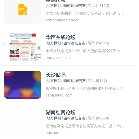
[
地方网站
/
湖南
/
论坛交友
] 展示 (74112)
常德论坛指的是一个在线交流平台，专门讨论与
bbs.changde.gov.cn
常德市相关的话题和信息。这类论坛通常是为了
方便当地居民和外地人员交流，分享常德的美
食、旅游景点、生活资讯等内容。常德市位于湖
华声在线论坛
[
地方网站
/
湖南
/
论坛交友
] 展示 (54516)
南省，是一个历史悠久、文化灿烂的城市，常德
华声在线论坛是一个中国大型的网络论坛平台，
论坛可以帮助人们了解该地区的风土人情，促进
bbs.voc.com.cn
成立于2007年，旨在为用户提供一个自由讨论的
沟通和交流。
空间，涵盖了各种热门话题和领域，包括社会、
文化、娱乐、科技等。在这里，用户可以发表自
长沙贴吧
[
地方网站
/
湖南
/
论坛交友
] 展示 (6127)
己的观点、交流想法，与其他用户进行互动。华
长沙贴吧是一个关于长沙市的网络社区平台，里
声在线论坛致力于打造一个健康、积极、和谐的
tieba.baidu.com
面有关于长沙市最新的资讯、生活情报、吃喝玩
网络交流平台，受到了广大网民的喜爱和支持。
乐等方面的分享和讨论。在长沙贴吧上，人们可
以交流关于长沙市的各种话题，也可以找到志同
湖南红网论坛
[
地方网站
/
湖南
/
论坛交友
] 展示 (80208)
道合的人一起组织活动或者交友。长沙贴吧是长
湖南红网论坛是湖南省红网官方论坛，是一个集
沙市民和外地游客了解长沙市的重要窗口，也是
bbs.rednet.cn
新闻、社区交流、时事讨论和生活资讯于一体的
长沙市民互相交流的重要平台。