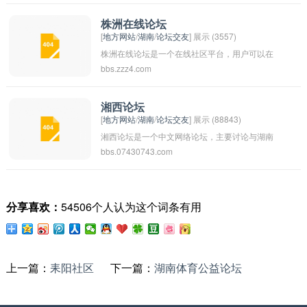
综合性平台。在湖南红网论坛上，用户可以讨论
各种话题，分享生活经验，交流看法意见，还可
株洲在线论坛
[
地方网站
/
湖南
/
论坛交友
] 展示 (3557)
以获取最新的湖南省内外的新闻资讯。作为湖南
株洲在线论坛是一个在线社区平台，用户可以在
省内口碑较好的互动平台之一，湖南红网论坛也
bbs.zzz4.com
这里讨论株洲市及周边地区的各种话题，分享生
是很多湖南人了解热点话题和参与社会讨论的重
活经验和资讯，交流思想和观点，寻找志同道合
要场所。
的朋友。论坛上涵盖的话题广泛，包括但不限于
湘西论坛
[
地方网站
/
湖南
/
论坛交友
] 展示 (88843)
旅游景点推荐、美食分享、生活琐事、购物资
湘西论坛是一个中文网络论坛，主要讨论与湖南
讯、工作求职等。通过在株洲在线论坛上交流，
bbs.07430743.com
省湘西地区相关的话题，包括文化、旅游、美
用户可以更深入了解当地的风土人情，拓展社交
食、生活等。论坛上会有一些当地居民、游客和
圈子，获取生活上的帮助和支持。
对湘西地区感兴趣的人们进行交流互动，分享各
分享喜欢：
54506个人认为这个词条有用
种信息和经验。湘西论坛可以帮助人们更好地了
解湘西地区的文化风俗，也是一个促进交流和交
友的平台。
上一篇：
耒阳社区
下一篇：
湖南体育公益论坛