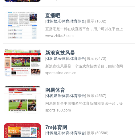
目的比赛、赛事花絮、精彩瞬间等视频内容。优
酷体育视频不仅涵盖了国内外各类体育项目，还
直播吧
[
休闲娱乐
/
体育
/
体育综合
] 展示 (1632)
提供了专业解说和分析，让用户能够更加全面地
直播吧是一种在线直播平台，用户可以在平台上
了解各种体育竞技内容。通过优酷体育视频，用
www.zhibo8.com
观看各种直播内容，如体育赛事、娱乐节目、新
户可以随时随地观看他们喜爱的体育比赛和赛
闻时事等。用户也可以自己开设直播频道进行直
事，满足他们的体育迷需求。
播。这种直播平台为用户提供了一个实时互动的
新浪竞技风暴
[
休闲娱乐
/
体育
/
体育综合
] 展示 (6473)
娱乐和信息传递的平台。
新浪竞技风暴是一个游戏竞技类节目，由新浪网
sports.sina.com.cn
推出。该节目主要关注电子竞技赛事，并通过直
播、解说和访谈等形式呈现给观众。在节目中，
可以看到不同游戏的比赛和相关的专家解说，同
网易体育
[
休闲娱乐
/
体育
/
体育综合
] 展示 (4567)
时也会介绍一些电竞选手的故事和赛事的背后花
网易体育是中国知名的体育新闻和资讯平台，提
絮。通过新浪竞技风暴这个节目，观众可以更深
sports.163.com
供国内外各种体育赛事的报道、分析和评论。该
入地了解电竞产业的发展现状和精彩的比赛内
平台覆盖范围广泛，包括足球、篮球、网球、田
容。
径等多个体育项目，并且有自己的新闻团队和专
7m体育网
[
休闲娱乐
/
体育
/
体育综合
] 展示 (50580)
业记者进行报道。网易体育还提供体育直播、赛