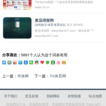
7M Sports网是一个提供体育新闻和赛事直播的
事预告、赛事回顾等多种服务，是中国体育爱好
www.7m.cn
在线平台，用户可以在该网站上获取最新的体育
者获取体育资讯的重要平台之一。
赛事资讯、赛程时间、比分结果等各种体育信
息。7M Sports网涵盖了足球、篮球、网球、棒
奥迅球探网
[
休闲娱乐
/
体育
/
体育综合
] 展示 (85465)
球等多种体育项目，为广大体育爱好者提供全方
奥迅球探网（www.titan007.com）领先体育****
位的体育资讯服务。
www.titan007.com
数据门户，提供****足球和****篮球的****网上投
注、****开奖查询等****数据服务，****专家与您
分享每日****推荐、****预测。
分享喜欢：
5891个人认为这个词条有用
上一篇：
华体网
下一篇：
7m体育网
关于我们
意见反馈
贡献网站
友情链接
站点地图
绿色网站大全 - 资源网站推荐 - 资源网址导航
版权所有 Copyright