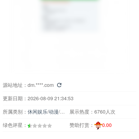
源站地址：
dm.****.com

更新日期：2026-08-09 21:34:53
所属类别：
休闲娱乐
/
动漫
/
在线漫画
展示热度：
6760人次
绿色评星：
赞助打赏：
0.00