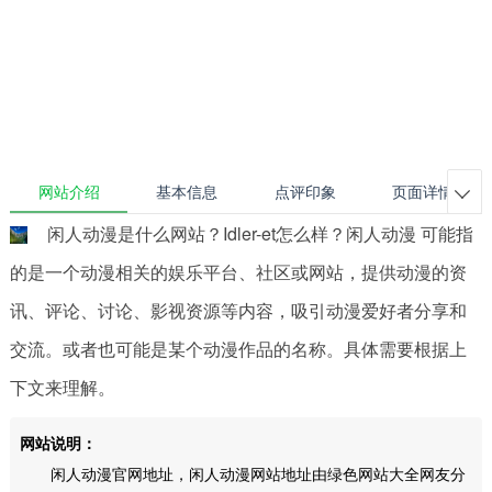
网站介绍
基本信息
点评印象
页面详情

闲人动漫是什么网站？Idler-et怎么样？闲人动漫 可能指
的是一个动漫相关的娱乐平台、社区或网站，提供动漫的资
讯、评论、讨论、影视资源等内容，吸引动漫爱好者分享和
交流。或者也可能是某个动漫作品的名称。具体需要根据上
下文来理解。
网站说明：
闲人动漫官网地址，闲人动漫网站地址由绿色网站大全网友分