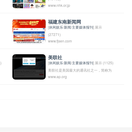
www.nhk.or.jp
播
福建东南新闻网
[
休闲娱乐
/
新闻
/
主要媒体报刊
] 展示
(27271)
www.fjsen.com
福建东南新闻网（www.fjdsnews.com）是
福建省地方性新闻门户网站，涵盖福建省
内各地的新闻报道、时政评论、社会热点
美联社
)
[
休闲娱乐
/
新闻
/
主要媒体报刊
] 展示 (1125)
等内容。网站旨在为广大读者提供及时、
美联社是美国最大的通讯社之一，简称为
全面、客观、权威的新闻资讯，是福建省
www.ap.org
频
AP（Associated Press）。它提供全球新
内重要的新闻发布平台之一。
闻报道和服务，被认为是世界上最具影响
力和最可靠的新闻机构之一。美联社成立
于1846年，总部位于纽约市。它的新闻报
道涵盖各个领域，包括政治、商业、体
的
育、科技、文化等，每天向全世界的媒体
的
客户提供新闻内容。