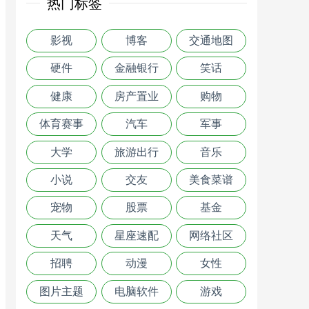
热门标签
影视
博客
交通地图
硬件
金融银行
笑话
健康
房产置业
购物
体育赛事
汽车
军事
大学
旅游出行
音乐
小说
交友
美食菜谱
宠物
股票
基金
天气
星座速配
网络社区
招聘
动漫
女性
图片主题
电脑软件
游戏