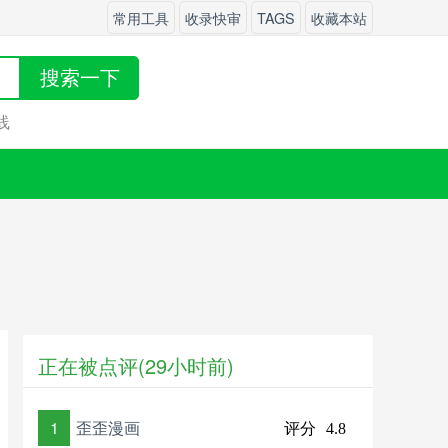
常用工具
收录快审
TAGS
收藏本站
搜索一下
线
正在被点评(29小时前)
1
歪歪漫画
评分
4.8