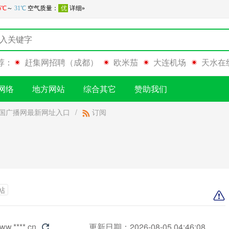
荐：
赶集网招聘（成都）
欧米茄
大连机场
天水在
网络
地方网站
综合其它
赞助我们
国广播网最新网址入口
/
订阅
站
ww.****.cn
更新日期：2026-08-05 04:46:08
