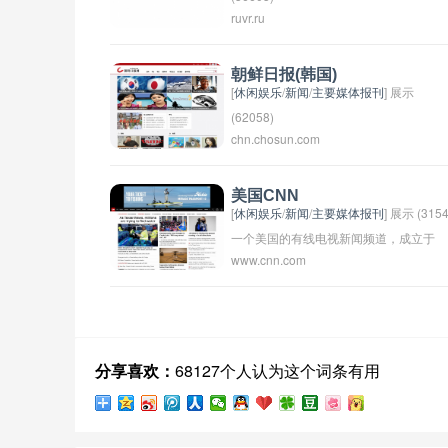
ruvr.ru
俄罗斯之声是俄罗斯国家的一个重要媒体
机构，成立于1991年，是俄罗斯国际广
电台的官方名称。它提供新闻、评论、音
朝鲜日报(韩国)
[
休闲娱乐
/
新闻
/
主要媒体报刊
] 展示
乐和文化节目，以及俄罗斯国内外的时事
(62058)
报道。俄罗斯之声的宗旨是传播俄罗斯的
chn.chosun.com
声音和文化，增进国际间的理解和交流。
美国CNN
[
休闲娱乐
/
新闻
/
主要媒体报刊
] 展示 (3154
一个美国的有线电视新闻频道，成立于
www.cnn.com
1980年。CNN是全球最大的24小时新闻
道之一，提供全球各地的新闻报道、分析
和评论。CNN的报道范围涵盖政治、经
济、社会、文化等各个领域，是全球观众
获取最新新闻和信息的重要来源之一。
分享喜欢：
68127个人认为这个词条有用
CNN总部位于亚特兰大，遍布全球各地
分支机构和记者团队为CNN提供了广泛
新闻报道网络。