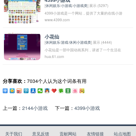
4399小游戏
[
休闲娱乐
/
小游戏
/
小游戏类
] 展示 (5297)
常见的小游戏排行榜包括游戏平台的官方排行
4399小游戏是一个网站，提供了大量的在线小游
榜、下载量排行榜、用户评分排行榜等。
www.4399.com
戏，用户可以在这个平台上免费玩各种类型的游
戏，如益智、动作、冒险等。这个网站吸引了许
多玩家，特别是喜欢休闲娱乐的用户。不仅如
小花仙
[
休闲娱乐
/
游戏
/
休闲小游戏类
] 展示 (4444)
此，4399小游戏也定期更新游戏内容，以确保玩
小花仙是一部中国动画系列，讲述了一个生活在
家有足够的选择和乐趣。
hua.61.com
花海中的小仙女花仙子的故事。她和她的朋友们
一起保护花海，对抗邪恶势力，维护大自然的平
衡。这部动画在中国和其他地区都受到了很多年
分享喜欢：
7034个人认为这个词条有用
轻观众的喜爱。
上一篇：
2144小游戏
下一篇：
4399小游戏
关于我们
意见反馈
贡献网站
友情链接
站点地图