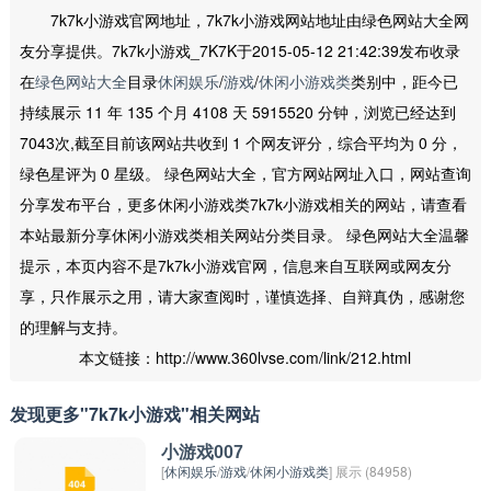
7k7k小游戏官网地址，7k7k小游戏网站地址由绿色网站大全网
友分享提供。7k7k小游戏_7K7K于2015-05-12 21:42:39发布收录
在
绿色网站大全
目录
休闲娱乐
/
游戏
/
休闲小游戏类
类别中，距今已
持续展示 11 年 135 个月 4108 天 5915520 分钟，浏览已经达到
7043次,截至目前该网站共收到 1 个网友评分，综合平均为 0 分，
绿色星评为 0 星级。 绿色网站大全，官方网站网址入口，网站查询
分享发布平台，更多休闲小游戏类7k7k小游戏相关的网站，请查看
本站最新分享休闲小游戏类相关网站分类目录。 绿色网站大全温馨
提示，本页内容不是7k7k小游戏官网，信息来自互联网或网友分
享，只作展示之用，请大家查阅时，谨慎选择、自辩真伪，感谢您
的理解与支持。
本文链接：http://www.360lvse.com/link/212.html
发现更多"7k7k小游戏"相关网站
小游戏007
[
休闲娱乐
/
游戏
/
休闲小游戏类
] 展示 (84958)