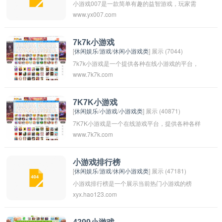
小游戏007是一款简单有趣的益智游戏，玩家需
www.yx007.com
要在规定时间内完成一系列任务或挑战。游戏可
能包括解谜、推理、闯关等内容，让玩家在游戏
中体验挑战和乐趣。通过不断练习和尝试，玩家
7k7k小游戏
[
休闲娱乐
/
游戏
/
休闲小游戏类
] 展示 (7044)
可以提升自己的技能和智力，更好地完成游戏任
7k7k小游戏是一个提供各种在线小游戏的平台，
务。让我们一起来挑战小游戏007吧！
www.7k7k.com
包括休闲、益智、动作、射击、竞技等多种类型
的游戏。玩家可以在这个平台上找到自己喜欢的
游戏，尽情享受游戏带来的乐趣。该平台也提供
7K7K小游戏
[
休闲娱乐
/
小游戏
/
小游戏类
] 展示 (40871)
了社交功能，玩家可以与好友一起玩游戏，分享
7K7K小游戏是一个在线游戏平台，提供各种各样
游戏经验和交流玩游戏心得。
www.7k7k.com
的小游戏供玩家选择。玩家可以在平台上找到各
种类型的游戏，包括益智游戏、动作游戏、射击
游戏等。玩家可以免费玩这些游戏，并可以在游
小游戏排行榜
[
休闲娱乐
/
游戏
/
休闲小游戏类
] 展示 (47181)
戏中挑战自己的技能和智力。平台上的游戏更新
小游戏排行榜是一个展示当前热门小游戏的榜
频繁，玩家可以随时找到新的游戏来玩。
xyx.hao123.com
单，通常根据用户喜好度、下载量、评价等指标
来排名。玩家可以通过排行榜找到热门的小游
戏，尝试新的游戏，享受不同类型的游戏体验。