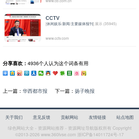
www.cb.com.cn
的报纸。它报道有关中国企业的经营情况、市场
动态、管理实践等内容，为读者提供商业决策和
管理能力方面的参考和指导。该报纸涵盖了各个
CCTV
[
休闲娱乐
/
新闻
/
主要媒体报刊
] 展示 (35945)
行业的信息，包括金融、零售、制造业等领域。
《中国经营报》致力于为读者提供最新最全面的
www.cctv.com
商业信息，帮助他们更好地了解并适应经济和市
场的变化。
分享喜欢：
4936个人认为这个词条有用
上一篇：
华西都市报
下一篇：
扬子晚报
关于我们
意见反馈
贡献网站
友情链接
站点地图
绿色网站大全 - 资源网站推荐 - 资源网址导航
版权所有 Copyright
©2013-
2026
www.360lvse.com
浙ICP备14011724号-17