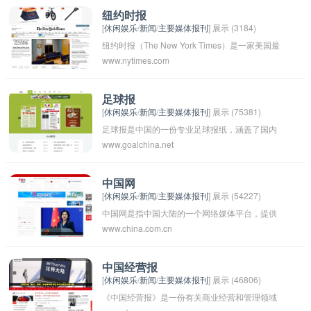
为广大读者提供及时、全面、客观、权威的新闻
纽约时报
[
休闲娱乐
/
新闻
/
主要媒体报刊
] 展示 (3184)
资讯，是福建省内重要的新闻发布平台之一。
纽约时报（The New York Times）是一家美国最
www.nytimes.com
具影响力和历史悠久的报纸，成立于1851年，总
部位于纽约市。它被视为全球最重要的新闻机构
之一，报道涵盖政治、经济、社会、文化等各个
足球报
[
休闲娱乐
/
新闻
/
主要媒体报刊
] 展示 (75381)
领域。纽约时报以其深度的调查报道、优质的新
足球报是中国的一份专业足球报纸，涵盖了国内
闻分析和公正的立场而闻名，并在全球范围内拥
www.goalchina.net
外足球赛事的最新动态、赛事报道、球队分析和
有广泛的读者群体。
球员资讯等内容。该报纸致力于为广大足球爱好
者提供权威、全面的足球资讯，成为他们了解足
中国网
[
休闲娱乐
/
新闻
/
主要媒体报刊
] 展示 (54227)
球世界的重要渠道之一。
中国网是指中国大陆的一个网络媒体平台，提供
www.china.com.cn
新闻资讯、视频、论坛、博客等服务。它是一个
全面报道国内外重大事件的网站，提供多元化的
信息内容，覆盖政治、经济、社会、文化等各个
中国经营报
[
休闲娱乐
/
新闻
/
主要媒体报刊
] 展示 (46806)
领域。通过中国网，用户可以获取最新的国内外
《中国经营报》是一份有关商业经营和管理领域
新闻和资讯，了解中国及世界的动态。