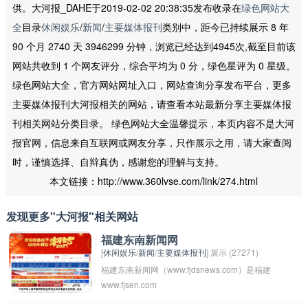
供。大河报_DAHE于2019-02-02 20:38:35发布收录在
绿色网站大
全
目录
休闲娱乐
/
新闻
/
主要媒体报刊
类别中，距今已持续展示 8 年
90 个月 2740 天 3946299 分钟，浏览已经达到4945次,截至目前该
网站共收到 1 个网友评分，综合平均为 0 分，绿色星评为 0 星级。
绿色网站大全，官方网站网址入口，网站查询分享发布平台，更多
主要媒体报刊大河报相关的网站，请查看本站最新分享主要媒体报
刊相关网站分类目录。 绿色网站大全温馨提示，本页内容不是大河
报官网，信息来自互联网或网友分享，只作展示之用，请大家查阅
时，谨慎选择、自辩真伪，感谢您的理解与支持。
本文链接：http://www.360lvse.com/link/274.html
发现更多"大河报"相关网站
福建东南新闻网
[
休闲娱乐
/
新闻
/
主要媒体报刊
] 展示 (27271)
福建东南新闻网（www.fjdsnews.com）是福建
www.fjsen.com
省地方性新闻门户网站，涵盖福建省内各地的新
闻报道、时政评论、社会热点等内容。网站旨在