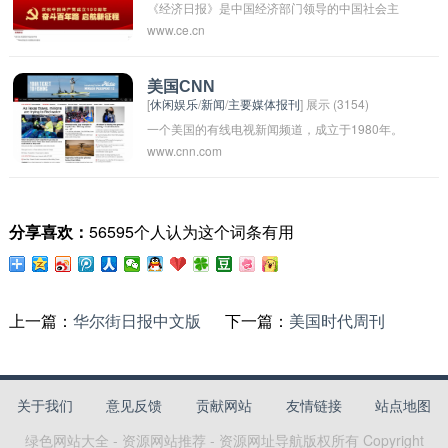
《经济日报》是中国经济部门领导的中国社会主
www.ce.cn
义报。它是中国国有事业单位、新闻单位或所属
部门的机关报。是由中国新闻社主办和发行的对
外宣传报道商业新闻、工业新闻、金融新闻和政
美国CNN
[
休闲娱乐
/
新闻
/
主要媒体报刊
] 展示 (3154)
治新闻为主的日报。
一个美国的有线电视新闻频道，成立于1980年。
www.cnn.com
CNN是全球最大的24小时新闻频道之一，提供全
球各地的新闻报道、分析和评论。CNN的报道范
围涵盖政治、经济、社会、文化等各个领域，是
分享喜欢：
56595个人认为这个词条有用
全球观众获取最新新闻和信息的重要来源之一。
CNN总部位于亚特兰大，遍布全球各地的分支机
构和记者团队为CNN提供了广泛的新闻报道网
络。
上一篇：
华尔街日报中文版
下一篇：
美国时代周刊
关于我们
意见反馈
贡献网站
友情链接
站点地图
绿色网站大全 - 资源网站推荐 - 资源网址导航
版权所有 Copyright