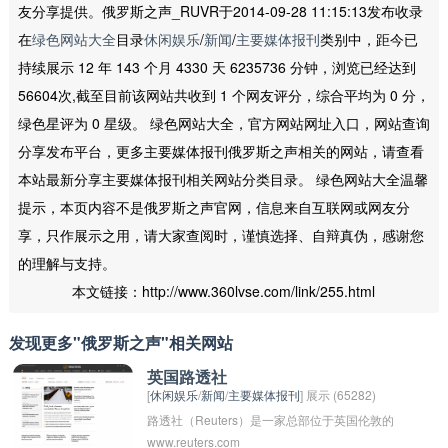
友分享提供。俄罗斯之声_RUVR于2014-09-28 11:15:13发布收录
在
绿色网站大全
目录
休闲娱乐
/
新闻
/
主要媒体报刊
类别中，距今已
持续展示 12 年 143 个月 4330 天 6235736 分钟，浏览已经达到
56604次,截至目前该网站共收到 1 个网友评分，综合平均为 0 分，
绿色星评为 0 星级。 绿色网站大全，官方网站网址入口，网站查询
分享发布平台，更多主要媒体报刊俄罗斯之声相关的网站，请查看
本站最新分享主要媒体报刊相关网站分类目录。 绿色网站大全温馨
提示，本页内容不是俄罗斯之声官网，信息来自互联网或网友分
享，只作展示之用，请大家查阅时，谨慎选择、自辩真伪，感谢您
的理解与支持。
本文链接：http://www.360lvse.com/link/255.html
发现更多"俄罗斯之声"相关网站
英国路透社
[
休闲娱乐
/
新闻
/
主要媒体报刊
] 展示 (65282)
路透社（Reuters）是一家总部位于英国伦敦的
www.reuters.com
国际性通讯社，成立于1851年，是全球最大的多