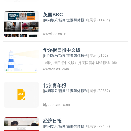
媒体新闻机构之一。路透社以其快速、准确、全
面的新闻报道闻名于世，涵盖了全球范围内的新
英国BBC
[
休闲娱乐
/
新闻
/
主要媒体报刊
] 展示 (11451)
闻、金融、市场和政治事件。它的新闻稿件被全
球各大传媒机构广泛使用，对国际社会和市场有
www.bbc.co.uk
着深远的影响力。
华尔街日报中文版
[
休闲娱乐
/
新闻
/
主要媒体报刊
] 展示 (6102)
《华尔街日报中文版》是美国著名财经报纸《华
www.cn.wsj.com
尔街日报》的中文发布版。它提供最新的全球财
经新闻、市场分析和评论，并为读者提供专业的
财经信息。该报纸在中国、香港等地都有读者，
北京青年报
[
休闲娱乐
/
新闻
/
主要媒体报刊
] 展示 (89862)
被认为是一本权威的财经媒体，深受商界人士和
投资者的关注。
bjyouth.ynet.com
经济日报
[
休闲娱乐
/
新闻
/
主要媒体报刊
] 展示 (27437)