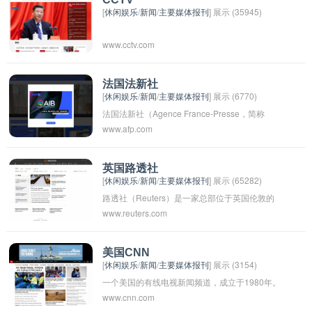
[
休闲娱乐
/
新闻
/
主要媒体报刊
] 展示 (35945)
www.cctv.com
法国法新社
[
休闲娱乐
/
新闻
/
主要媒体报刊
] 展示 (6770)
法国法新社（Agence France-Presse，简称
www.afp.com
AFP）是法国最大的国际新闻通讯社之一，成立
于1835年，总部位于巴黎。AFP提供全球范围内
的新闻报道、图片、视频和多媒体内容，覆盖政
英国路透社
[
休闲娱乐
/
新闻
/
主要媒体报刊
] 展示 (65282)
治、经济、文化、体育等多个领域。AFP的新闻
路透社（Reuters）是一家总部位于英国伦敦的
报道受到全球各大媒体和新闻机构的广泛使用，
www.reuters.com
国际性通讯社，成立于1851年，是全球最大的多
被认为是权威性和可信的新闻来源之一。
媒体新闻机构之一。路透社以其快速、准确、全
面的新闻报道闻名于世，涵盖了全球范围内的新
美国CNN
[
休闲娱乐
/
新闻
/
主要媒体报刊
] 展示 (3154)
闻、金融、市场和政治事件。它的新闻稿件被全
一个美国的有线电视新闻频道，成立于1980年。
球各大传媒机构广泛使用，对国际社会和市场有
www.cnn.com
CNN是全球最大的24小时新闻频道之一，提供全
着深远的影响力。