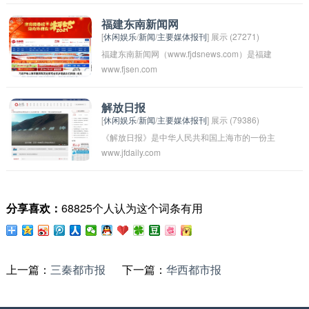
球各地的新闻报道、分析和评论。CNN的报道范
围涵盖政治、经济、社会、文化等各个领域，是
福建东南新闻网
[
休闲娱乐
/
新闻
/
主要媒体报刊
] 展示 (27271)
全球观众获取最新新闻和信息的重要来源之一。
福建东南新闻网（www.fjdsnews.com）是福建
CNN总部位于亚特兰大，遍布全球各地的分支机
www.fjsen.com
省地方性新闻门户网站，涵盖福建省内各地的新
构和记者团队为CNN提供了广泛的新闻报道网
闻报道、时政评论、社会热点等内容。网站旨在
络。
为广大读者提供及时、全面、客观、权威的新闻
解放日报
[
休闲娱乐
/
新闻
/
主要媒体报刊
] 展示 (79386)
资讯，是福建省内重要的新闻发布平台之一。
《解放日报》是中华人民共和国上海市的一份主
www.jfdaily.com
要报纸，由上海市委机关报纸《解放日报》社主
办，成立于1949年5月17日。该报是共产党监管
下的红色武装力量报纸，是中国共产党上海市党
分享喜欢：
68825个人认为这个词条有用
委机关报和上海市人民政府办公厅公报，被称
为“人民的声音”。《解放日报》以其深入到基层
的报道和评论而著名，是上海市内影响力最大的
报纸之一。
上一篇：
三秦都市报
下一篇：
华西都市报