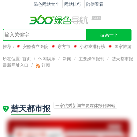
绿色网站大全
网站排行
随便看看
搜索一下
推荐：
安徽省立医院
东方市
小游戏排行榜
国家旅游
局
所在位置:
首页
/
休闲娱乐
/
新闻
/
主要媒体报刊
/
楚天都市报
最新网址入口
/
订阅
一家优秀新闻主要媒体报刊网站
楚天都市报