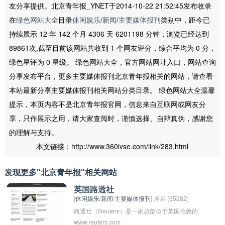
友分享提供。北京青年报_YNET于2014-10-22 21:52:45发布收录
在
绿色网站大全
目录
休闲娱乐
/
新闻
/
主要媒体报刊
类别中，距今已
持续展示 12 年 142 个月 4306 天 6201198 分钟，浏览已经达到
89861次,截至目前该网站共收到 1 个网友评分，综合平均为 0 分，
绿色星评为 0 星级。 绿色网站大全，官方网站网址入口，网站查询
分享发布平台，更多主要媒体报刊北京青年报相关的网站，请查看
本站最新分享主要媒体报刊相关网站分类目录。 绿色网站大全温馨
提示，本页内容不是北京青年报官网，信息来自互联网或网友分
享，只作展示之用，请大家查阅时，谨慎选择、自辩真伪，感谢您
的理解与支持。
本文链接：http://www.360lvse.com/link/283.html
发现更多"北京青年报"相关网站
英国路透社
[
休闲娱乐
/
新闻
/
主要媒体报刊
] 展示 (65282)
路透社（Reuters）是一家总部位于英国伦敦的
www.reuters.com
国际性通讯社，成立于1851年，是全球最大的多