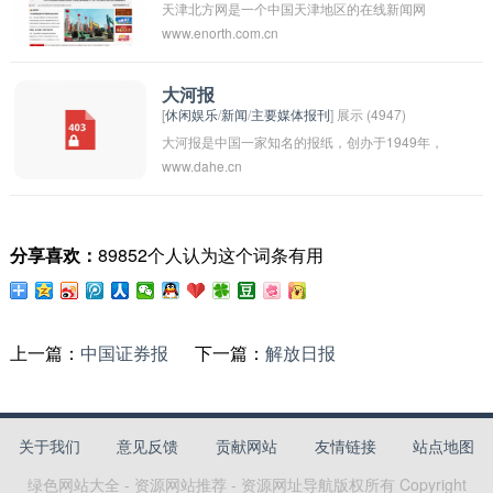
天津北方网是一个中国天津地区的在线新闻网
时、权威的新闻信息。
www.enorth.com.cn
站，致力于报道天津当地的新闻、资讯、文化和
生活，为当地居民提供及时的信息和服务。该网
站涵盖了政治、经济、社会、文化等多个领域的
大河报
[
休闲娱乐
/
新闻
/
主要媒体报刊
] 展示 (4947)
新闻报道，是天津地区重要的新闻媒体之一。
大河报是中国一家知名的报纸，创办于1949年，
www.dahe.cn
总部位于河南省郑州市。该报以报道重大新闻事
件和社会热点问题而闻名，被广泛认为是河南地
区的权威媒体之一。在河南省及周边地区具有较
分享喜欢：
89852个人认为这个词条有用
高的影响力和知名度。
上一篇：
中国证券报
下一篇：
解放日报
关于我们
意见反馈
贡献网站
友情链接
站点地图
绿色网站大全 - 资源网站推荐 - 资源网址导航
版权所有 Copyright