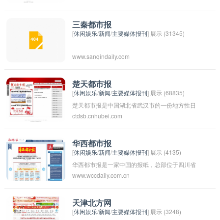
媒体新闻机构之一。路透社以其快速、准确、全
面的新闻报道闻名于世，涵盖了全球范围内的新
三秦都市报
[
休闲娱乐
/
新闻
/
主要媒体报刊
] 展示 (31345)
闻、金融、市场和政治事件。它的新闻稿件被全
球各大传媒机构广泛使用，对国际社会和市场有
www.sanqindaily.com
着深远的影响力。
楚天都市报
[
休闲娱乐
/
新闻
/
主要媒体报刊
] 展示 (68835)
楚天都市报是中国湖北省武汉市的一份地方性日
ctdsb.cnhubei.com
报，创刊于1985年，是湖北省重要的新闻媒体之
一，截至目前已经有30年的历史。该报以报道武
汉市的政治、经济、社会和文化等各方面的新闻
华西都市报
[
休闲娱乐
/
新闻
/
主要媒体报刊
] 展示 (4135)
为主，服务于当地市民和政府部门，被誉为楚地
华西都市报是一家中国的报纸，总部位于四川省
信息门户。《楚天都市报》为武汉市的都市推荐
www.wccdaily.com.cn
成都市。它是华西集团旗下的重要媒体之一，报
报，每天都有大量关于武汉市的生活资讯和活动
道涵盖了政治、经济、社会、文化等多个领域的
推荐。
新闻和评论。该报创刊于1989年，至今已经发展
天津北方网
[
休闲娱乐
/
新闻
/
主要媒体报刊
] 展示 (3248)
成为西部地区的权威媒体之一，为读者提供及