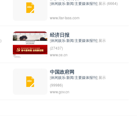
[
休闲娱乐
/
新闻
/
主要媒体报刊
] 展示 (6664)
www.itar-tass.com
要
的
经济日报
)
[
休闲娱乐
/
新闻
/
主要媒体报刊
] 展示
(27437)
www.ce.cn
《经济日报》是中国经济部门领导的中国
社会主义报。它是中国国有事业单位、新
闻单位或所属部门的机关报。是由中国新
中国政府网
[
休闲娱乐
/
新闻
/
主要媒体报刊
] 展示
闻社主办和发行的对外宣传报道商业新
(99986)
闻、工业新闻、金融新闻和政治新闻为主
www.gov.cn
中国政府网是中国政府官方网站，为公民
的日报。
和社会提供政府机构和政府工作的信息服
务平台，也是中国政府向公众传达政策、
法规和信息的重要渠道。通过该网站，公
众可以了解中国政府的组织机构、职责分
工、政府政策和法律法规等内容。此外，