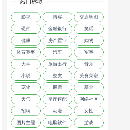
热门标签
影视
博客
交通地图
硬件
金融银行
笑话
健康
房产置业
购物
体育赛事
汽车
军事
大学
旅游出行
音乐
小说
交友
美食菜谱
宠物
股票
基金
天气
星座速配
网络社区
招聘
动漫
女性
图片主题
电脑软件
游戏