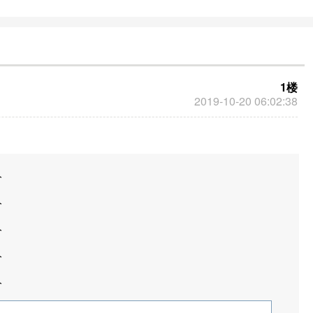
中国政府网也提供了在线办事服务、政策
解读、新闻发布等功能，方便公众获取各
类信息并参与政府工作。
1楼
2019-10-20 06:02:38
分
分
分
分
分