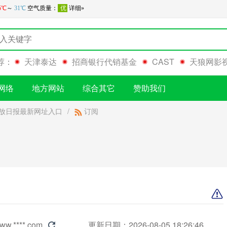
荐：
天津泰达
招商银行代销基金
CAST
天狼网影
网络
地方网站
综合其它
赞助我们
放日报最新网址入口
/
订阅
ww.****.com
更新日期：2026-08-05 18:26:46
