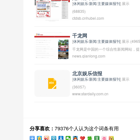
[
休闲娱乐
/
新闻
/
主要媒体报刊
] 展示
(68835)
ctdsb.cnhubei.com
楚天都市报是中国湖北省武汉市的一份地
方性日报，创刊于1985年，是湖北省重
的新闻媒体之一，截至目前已经有30年
千龙网
[
休闲娱乐
/
新闻
/
主要媒体报刊
] 展示 (4965
历史。该报以报道武汉市的政治、经济、
千龙网是中国的一个综合性新闻网站，提
社会和文化等各方面的新闻为主，服务于
news.qianlong.com
供最新的新闻资讯、社会事件、时事评论
当地市民和政府部门，被誉为楚地信息门
等内容。它是中国北京市政务门户网站之
户。《楚天都市报》为武汉市的都市推荐
一，也是国内知名的媒体机构之一。用户
报，每天都有大量关于武汉市的生活资讯
北京娱乐信报
[
休闲娱乐
/
新闻
/
主要媒体报刊
] 展示
可以在千龙网上获取关于政治、经济、社
和活动推荐。
(36057)
会、文化等方面的信息。
www.stardaily.com.cn
北京娱乐信报是一家专门报道北京地区娱
乐新闻和资讯的报纸或在线媒体。它通常
涵盖电影、音乐、演艺、活动等各种娱乐
领域的内容，为读者提供最新的娱乐资讯
和文化活动信息。
分享喜欢：
79376个人认为这个词条有用