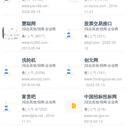
在投资中，投资者需要
www.ysx188.net -
cn.toocle.com - 2019-
也致力于推动废塑料行
找合作伙伴、参与竞标
益上线可能是指一个新
生意宝是一个企业管理
2022-05-13
11-21
谨慎操作，控制风险，
业的发展，推动废塑料
等。通过该网站，用户
的网站、应用程序或服
软件，致力于帮助中小
以获得稳健的投资收
资源化利用的进程。
可以获取最新的招标信
务正式上线运营，带来
企业提高效率、降低成
慧聪网
股票交易接口
益。
息，了解市场动向，拓
更多的益处或利益。这
本、增加收入。通过生
[
综合其他
/
招商
/
企业商
[
综合其他
/
招商
/
企业商
展业务机会。同时，也
种消息通常意味着用户
意宝软件，企业可以实
务
] 人气 (6577)
务
] 人气 (221)
www.hc360.com -
sfsyjt.com - 2022-05-
为招标单位和投标方提
可以开始访问和使用这
现财务管理、人力资源
股票交易接口是指一种
2013-05-04
13
供了便利的沟通方式，
个新平台，并享受其中
管理、销售管理、客户
用于在股票市场进行交
促进了招标过程的透明
提供的服务或功能。
管理等多个方面的一体
易的软件接口或平台。
洗轮机
创元网
和公平。
化管理，提升企业整体
通过股票交易接口，用
[
综合其他
/
招商
/
企业商
[
综合其他
/
招商
/
企业商
运营效率和竞争力。
户可以实时查看股票市
务
] 人气 (5008)
务
] 人气 (161)
www.xilunjicj.com -
www.chuangyuanw.com
场信息，下单买卖股
洗轮机是一种用于清洁
创元网是一个汇集创新
2018-09-08
- 2022-05-13
票，查询资产状况等操
车辆车轮的设备，通常
资讯和科技前沿的网站
作。股票交易接口是股
被安装在洗车场或汽车
平台。其目标是为读者
富贵吧
中国招标投标网
票经纪商和交易平台提
服务站。它通过水流和
提供最新的创新技术信
[
综合其他
/
招商
/
企业商
[
综合其他
/
招商
/
企业商
供的服务，可以方便投
清洁剂的喷射，帮助去
息，推动科技进步和创
务
] 人气 (67262)
务
] 人气 (518)
www.fgba.net - 2014-
www.cec.gov.cn -
资者进行股票交易。常
除车轮表面的污垢和尘
新发展。
中国招标投标网是一个
11-01
2019-02-14
见的股票交易接口包括
土，使车轮焕然一新。
专门用于各类招标、招