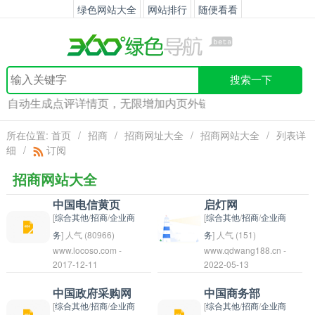
绿色网站大全
网站排行
随便看看
搜索一下
录后自动生成点评详情页，无限增加内页外链！快来
发布
吧！
所在位置:
首页
/
招商
/
招商网址大全
/
招商网站大全
/
列表详
细
/
订阅
招商网站大全
中国电信黄页
启灯网
[
综合其他
/
招商
/
企业商
[
综合其他
/
招商
/
企业商
务
] 人气 (80966)
务
] 人气 (151)
www.locoso.com -
www.qdwang188.cn -
中国电信黄页是中国电
2017-12-11
2022-05-13
信运营的一个电话黄页
服务，为用户提供电话
中国政府采购网
中国商务部
号码查询、电话拨打等
[
综合其他
/
招商
/
企业商
[
综合其他
/
招商
/
企业商