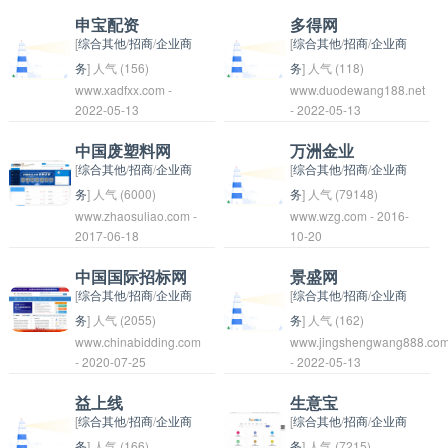
以通过网站上的平台进
中国的产品，如服装、
商品和服务的在线购买
于管理和领导力发展的
申宝配资
多得网
行产品展示、交流合
电子产品、家居用品
和交易。用户可以在平
在线平台，提供各种管
[
综合其他
/
招商
/
企业商
[
综合其他
/
招商
/
企业商
作，促进中国制造业的
等。通过中国商品网，
台上浏览和购买各种商
理领域的资讯、资源和
务
] 人气 (156)
务
] 人气 (118)
www.xadfxx.com -
www.duodewang188.net
发展和国际合作。
消费者可以方便地购买
品，包括服装、食品、
培训课程。该平台旨在
申宝配资是指申宝公司
2022-05-13
- 2022-05-13
到中国的产品，同时也
家居用品、电子产品
帮助企业经理人和领导
提供的配资服务。配资
为中国商家提供了一个
等。平台也提供商家入
者提升管理技能，增强
即通过借贷资金来进行
中国废塑料网
万洲金业
更广阔的销售渠道。
驻服务，让商家可以在
领导力，应对挑战和变
股票、期货等投资操
[
综合其他
/
招商
/
企业商
[
综合其他
/
招商
/
企业商
平台上开设自己的店铺
革。通过世界经理人，
作，以实现资金的最大
务
] 人气 (6000)
务
] 人气 (79148)
www.zhaosuliao.com -
www.wzg.com - 2016-
进行销售。全商网致力
用户可以获取最新的管
化利用和投资收益的最
中国废塑料网是一个专
2017-06-18
10-20
于为用户提供方便快捷
理资讯和趋势，参与在
大化。申宝配资是一种
注于废塑料行业的信息
的购物体验，同时也为
线培训课程，与其他行
投资方式，投资者可以
类网站，提供废塑料行
中国国际招标网
景盛网
商家提供一个线上销售
业专家分享经验和见
通过向申宝公司借款来
情、废塑料价格、废塑
[
综合其他
/
招商
/
企业商
[
综合其他
/
招商
/
企业商
的渠道。
解，从而更好地应对职
进行股票、期货等交
料回收等相关信息服
务
] 人气 (2055)
务
] 人气 (162)
www.chinabidding.com
场挑战，实现个人和组
www.jingshengwang888.co
易，从而获取更多的收
务。网站通过整合行业
中国国际招标网是一个
- 2020-07-25
- 2022-05-13
织的发展目标。
益。投资者需要按照规
资源，为废塑料企业提
专门提供招标信息和招
定的配资比例向申宝公
供信息发布平台，促进
标服务的网站，为企业
益上线
生意宝
司缴纳一定的保证金，
废塑料的资源再利用和
和机构提供了一个平
[
综合其他
/
招商
/
企业商
[
综合其他
/
招商
/
企业商
同时承担一定的风险。
循环利用。同时，网站
台，发布招标信息、寻
务
] 人气 (166)
务
] 人气 (7215)