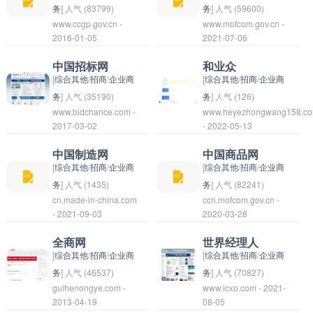
服务。用户可以通过中
务
] 人气 (83799)
务
] 人气 (59600)
www.ccgp.gov.cn -
www.mofcom.gov.cn -
国电信黄页找到商家、
中国政府采购网是中国
中国商务部是中国政府
2016-01-05
2021-07-06
企业以及个人的联系方
政府管理的一个网站，
主管外贸、外经和贸易
式，方便进行电话沟通
旨在为政府采购提供信
方面的部门，负责制定
中国招标网
和业众
和联系。
息发布、招标公告、采
和实施外贸政策、推动
[
综合其他
/
招商
/
企业商
[
综合其他
/
招商
/
企业商
购流程指导等服务。该
对外贸易合作、处理与
务
] 人气 (35190)
务
] 人气 (126)
www.bidchance.com -
www.heyezhongwang158.c
网站为政府机构、企业
其他国家的经济贸易关
中国招标网是一个专门
和业众是一个汉语词
2017-03-02
- 2022-05-13
和个人提供了方便快捷
系等工作。其主要职责
提供招标信息的网站，
组，意思是与众多同行
的采购信息查询和发布
包括负责制定外贸政
为企业和个人提供招标
或同行业的人一起，指
中国制造网
中国商品网
渠道，促进了政府采购
策、推动对外贸易合
公告、招标文件、招标
的是与其他人一同从事
[
综合其他
/
招商
/
企业商
[
综合其他
/
招商
/
企业商
的透明度和效率。通过
作、参与国际经贸谈
结果等相关信息，帮助
某种活动或工作。这个
务
] 人气 (1435)
务
] 人气 (82241)
cn.made-in-china.com
ccn.mofcom.gov.cn -
中国政府采购网，政府
判、处理贸易争端、推
用户及时了解市场动向
词组通常用来形容在某
中国制造网是一个专门
中国商品网可以指代一
- 2021-09-03
2020-03-28
可以更好地监督和管理
动外商投资等。中国商
和机会。通过该网站，
个领域或行业中与其他
为中国制造业提供信
个网站、平台或市场，
采购过程，同时也为参
务部是中国政府中负责
用户可以获取到各行业
人共同努力、合作或竞
息、交流和合作平台的
提供用于购买或出售中
全商网
世界经理人
与者提供了公平竞争的
对外经济关系的重要部
领域的招标项目，以便
争。
网站。用户可以在这里
国商品的服务。这种网
[
综合其他
/
招商
/
企业商
[
综合其他
/
招商
/
企业商
机会。
门之一。
参与竞标和开展商务活
找到关于制造业各个领
站通常为消费者和商家
务
] 人气 (46537)
务
] 人气 (70827)
guihenongye.com -
www.icxo.com - 2021-
动。
域的报道、展会信息、
提供一个平台，方便他
全商网是一个中国的电
世界经理人（World
2013-04-19
08-05
行业动态等内容，还可
们浏览和购买各种来自
子商务平台，提供各种
Manager）是一个专注