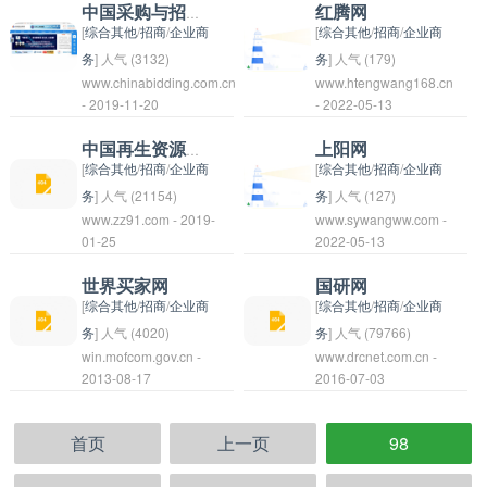
证券公司的网上交易平
洗轮机可以提高汽车外
标、采购信息发布和查
中国采购与招标网
红腾网
台、第三方的交易软件
观的整洁度，延长车轮
询的网站。用户可以在
[
综合其他
/
招商
/
企业商
[
综合其他
/
招商
/
企业商
等。用户可以通过这些
的使用寿命，也提升了
这个网站上浏览最新的
务
] 人气 (3132)
务
] 人气 (179)
www.chinabidding.com.cn
接口进行股票交易，并
www.htengwang168.cn
车辆驾驶安全性。
招标信息，发布和查看
中国采购与招标网是一
一个电商平台，主要经
- 2019-11-20
- 2022-05-13
实时监控股票市场的动
招标项目，获取招标文
个专门提供采购和招标
营家具和生活用品等商
态。
件和投标书等相关资
信息的网站，旨在为企
品。它以提供优质产品
中国再生资源交易网
上阳网
料。通过该网站，企业
业和个人提供全面的采
和服务而闻名，吸引了
[
综合其他
/
招商
/
企业商
[
综合其他
/
招商
/
企业商
和个人可以更方便地了
购和招标服务。该网站
众多消费者的关注和购
务
] 人气 (21154)
务
] 人气 (127)
www.zz91.com - 2019-
www.sywangww.com -
解市场需求，参与竞
汇集了各种类型的采购
买。
中国再生资源交易网 是
01-25
2022-05-13
争，拓展业务。
需求和招标信息，帮助
一个专门提供再生资源
用户快速找到符合自身
交易信息的网站，旨在
世界买家网
国研网
需求的商机和合作伙
促进再生资源的流通和
[
综合其他
/
招商
/
企业商
[
综合其他
/
招商
/
企业商
伴。同时，网站也提供
循环利用。用户可以在
务
] 人气 (4020)
务
] 人气 (79766)
win.mofcom.gov.cn -
www.drcnet.com.cn -
专业的采购与招标指
该网站上发布和浏览各
世界买家网是一个面向
国研网通常指中国的国
2013-08-17
2016-07-03
导，帮助用户更好地进
种再生资源的交易信
全球买家和卖家的在线
家重点研究机构，例如
行采购和招标流程，提
息，包括废纸、废塑
平台，旨在促进跨境贸
中国国家发展和改革委
高竞争力和成交率。通
料、废金属等。通过这
首页
上一页
98
易和国际商务合作。通
员会。这些机构致力于
过中国采购与招标网，
个平台，买卖双方可以
过该平台，买家可以浏
进行政策研究和战略规