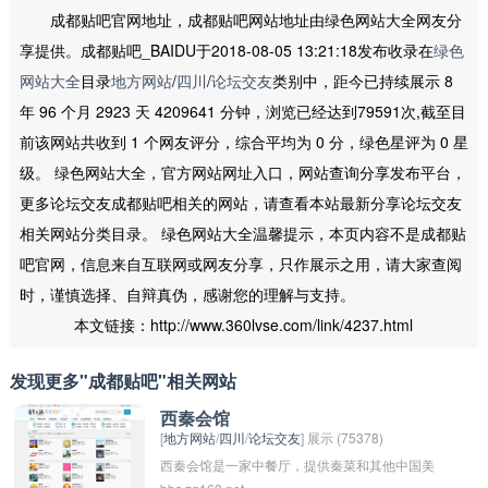
成都贴吧官网地址，成都贴吧网站地址由绿色网站大全网友分
享提供。成都贴吧_BAIDU于2018-08-05 13:21:18发布收录在
绿色
网站大全
目录
地方网站
/
四川
/
论坛交友
类别中，距今已持续展示 8
年 96 个月 2923 天 4209641 分钟，浏览已经达到79591次,截至目
前该网站共收到 1 个网友评分，综合平均为 0 分，绿色星评为 0 星
级。 绿色网站大全，官方网站网址入口，网站查询分享发布平台，
更多论坛交友成都贴吧相关的网站，请查看本站最新分享论坛交友
相关网站分类目录。 绿色网站大全温馨提示，本页内容不是成都贴
吧官网，信息来自互联网或网友分享，只作展示之用，请大家查阅
时，谨慎选择、自辩真伪，感谢您的理解与支持。
本文链接：http://www.360lvse.com/link/4237.html
发现更多"成都贴吧"相关网站
西秦会馆
[
地方网站
/
四川
/
论坛交友
] 展示 (75378)
西秦会馆是一家中餐厅，提供秦菜和其他中国美