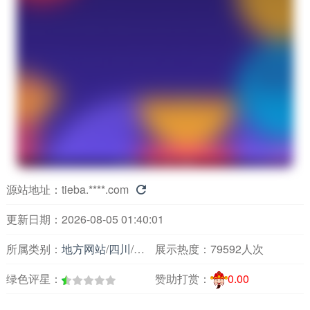
源站地址：
tieba.****.com

更新日期：2026-08-05 01:40:01
所属类别：
地方网站
/
四川
/
论坛交友
展示热度：
79592人次
绿色评星：
赞助打赏：
0.00