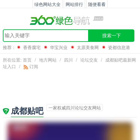
绿色网站大全
网站排行
随便看看
搜索一下
推荐：
香香腐宅
华宝兴业
太原美食网
瓷都信息港
所在位置:
首页
/
地方网站
/
四川
/
论坛交友
/
成都贴吧最新网
址入口
/
订阅
一家权威四川论坛交友网站
成都贴吧