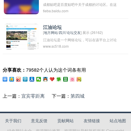
成都贴吧是百度贴吧中关于成都的讨论区。在这
受生活。
tieba.baidu.com
个贴吧中，用户可以分享关于成都的各种信息，
包括美食、旅游景点、生活氛围等等。也可以在
这里交流成都的各种话题，分享经验、交友等。
江油论坛
[
地方网站
/
四川
/
论坛交友
] 展示 (26162)
成都贴吧是成都人们的一个线上交流平台，可以
江油论坛是一个网络论坛，可以在该平台上讨论
让用户更好地了解和了解这座城市。
www.sc518.com
江油市的各种话题，分享信息和交流经验。用户
可以在论坛上发布帖子，评论其他用户的帖子，
参与讨论等。通过这个论坛，用户可以了解更多
分享喜欢：
79582个人认为这个词条有用
关于江油市的动态，结交志同道合的朋友，也可
以提出自己的问题和建议，共同探讨解决方案。
江油论坛为江油市的居民和游客提供一个交流互
动的平台，促进社会交流和信息传递。
上一篇：
宜宾零距离
下一篇：
第四城
关于我们
意见反馈
贡献网站
友情链接
站点地图
绿色网站大全 - 资源网站推荐 - 资源网址导航
版权所有 Copyright