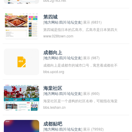
bbs.zg163.net
食。该餐厅可能位于西部地区，在那里人们可以
品尝到正宗的秦菜，体验中国西部地区的独特美
食文化。西秦会馆可能是一个提供食物和聚会场
第四城
[
地方网站
/
四川
/
论坛交友
] 展示 (6831)
所的地方，顾客可以在这里享受美食并与朋友家
第四城是指日本的広島市。広島市是日本第四大
人共度愉快时光。
www.028town.com
人口城市，也有着重要的历史和文化背景。広島
市是一座美丽的城市，融合了现代化的建筑和传
统的文化，吸引着许多游客前来观光旅游。広島
成都向上
[
地方网站
/
四川
/
论坛交友
] 展示 (987)
市也是世界上核爆炸的受害城市之一，広島和平
成都向上是成都市的城市口号，寓意着成都在不
纪念公园是纪念这段历史的重要场所之一。
bbs.upcd.org
断进步发展、向着更高的目标和更美好的未来努
力前行。这也是成都人民对自己城市的期许和自
豪。
海棠社区
[
地方网站
/
四川
/
论坛交友
] 展示 (660)
海棠社区是一个虚构的社区名称，可能指在海棠
bbs.leshan.cn
树生长茂盛的地方建立的社区。海棠树是一种美
丽的花木，常被人们种植在庭院或花园中，具有
观赏价值。因此，海棠社区可能是一个环境优
成都贴吧
[
地方网站
/
四川
/
论坛交友
] 展示 (79592)
美、居住舒适的社区，吸引着人们前来居住和享