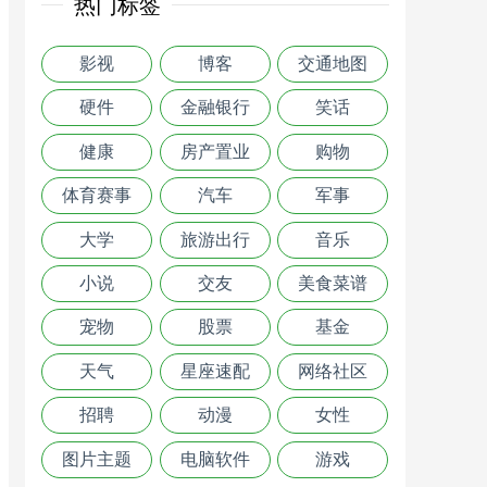
热门标签
影视
博客
交通地图
硬件
金融银行
笑话
健康
房产置业
购物
体育赛事
汽车
军事
大学
旅游出行
音乐
小说
交友
美食菜谱
宠物
股票
基金
天气
星座速配
网络社区
招聘
动漫
女性
图片主题
电脑软件
游戏