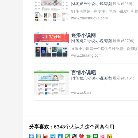
[
休闲娱乐
/
小说
/
小说阅读
] 展示 (6439)
91小说网是一家专注于网络小说发行和
www.xiaoshuo91.com
广的网站，提供了大量的原创小说和热门
小说的在线阅读和下载服务。用户可以在
该网站上找到各种类型的小说，包括言情
逐浪小说网
[
休闲娱乐
/
小说
/
小说阅读
] 展示 (63796)
小说、玄幻小说、都市小说等等。网站非
逐浪小说网是一个提供各种类型小说阅读
常受读者欢迎，并拥有庞大的注册用户
www.zhulang.com
的网站，用户可以免费阅读各类小说，包
群。
括言情小说、玄幻小说、穿越小说等等。
这个网站不仅提供小说阅读服务，还有许
言情小说吧
[
休闲娱乐
/
小说
/
小说阅读
] 展示 (43151)
多独家原创作品和作者专栏，为读者提供
更多的选择和精彩内容。逐浪小说网致力
www.xs8.cn
于为读者提供优质的阅读体验，让每一位
用户都能找到自己喜欢的小说作品。
分享喜欢：
6343个人认为这个词条有用