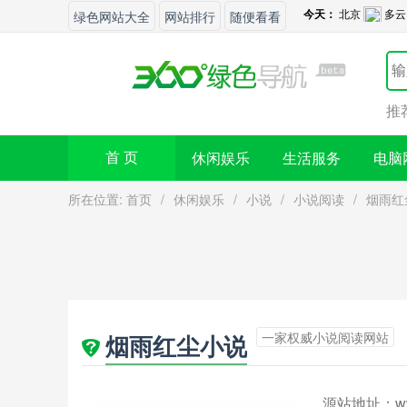
绿色网站大全
网站排行
随便看看
推
休闲娱乐
生活服务
电脑
首 页
所在位置:
首页
/
休闲娱乐
/
小说
/
小说阅读
/
烟雨红
一家权威小说阅读网站
烟雨红尘小说
源站地址：
w