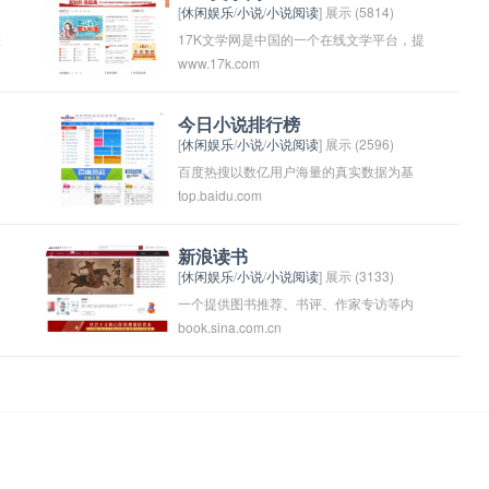
[
休闲娱乐
/
小说
/
小说阅读
] 展示 (5814)
推
17K文学网是中国的一个在线文学平台，提
www.17k.com
供各种类型的小说、散文、诗歌等作品供
读者阅读。用户可以在17K文学网上免费阅
读作品，也可以通过付费会员服务享受更
今日小说排行榜
[
休闲娱乐
/
小说
/
小说阅读
] 展示 (2596)
多的阅读特权。该平台汇集了大量优秀作
百度热搜以数亿用户海量的真实数据为基
者和作品，深受读者喜爱。
top.baidu.com
础，通过专业的数据挖掘方法，计算关键
词的热搜指数，旨在建立权威、全面、热
门、时效的各类关键词排行榜，引领热词
新浪读书
[
休闲娱乐
/
小说
/
小说阅读
] 展示 (3133)
阅读时代。
一个提供图书推荐、书评、作家专访等内
book.sina.com.cn
容的网络阅读平台，致力于为读者提供更
多优质的阅读体验和信息。通过该平台，
读者可以了解最新出版的图书信息，撰写
书评分享自己的阅读体验，参与读书活动
等。新浪读书旨在帮助读者发现更多有价
值的阅读资源，并促进社会对阅读的重视