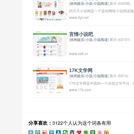
[
休闲娱乐
/
小说
/
小说阅读
] 展示 (44248)
四月天小说网是一个提供网络小说阅读服
www.4yt.net
务的网站，用户可以在该网站上阅读各类
小说，包括言情小说、玄幻小说、历史小
说等。网站提供了多种方式方便用户查找
言情小说吧
[
休闲娱乐
/
小说
/
小说阅读
] 展示 (43151)
和阅读小说，同时也允许用户自己上传小
说。四月天小说网致力于为读者提供优质
www.xs8.cn
的小说阅读体验。
17K文学网
[
休闲娱乐
/
小说
/
小说阅读
] 展示 (5814)
17K文学网是中国的一个在线文学平台，
www.17k.com
供各种类型的小说、散文、诗歌等作品供
读者阅读。用户可以在17K文学网上免费
读作品，也可以通过付费会员服务享受更
多的阅读特权。该平台汇集了大量优秀作
者和作品，深受读者喜爱。
分享喜欢：
3122个人认为这个词条有用