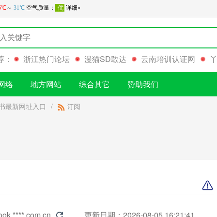
荐：
浙江热门论坛
漫猫SD敢达
云南培训认证网
网络
地方网站
综合其它
赞助我们
书最新网址入口
/
订阅
ook.****.com.cn
更新日期：2026-08-05 16:21:41
