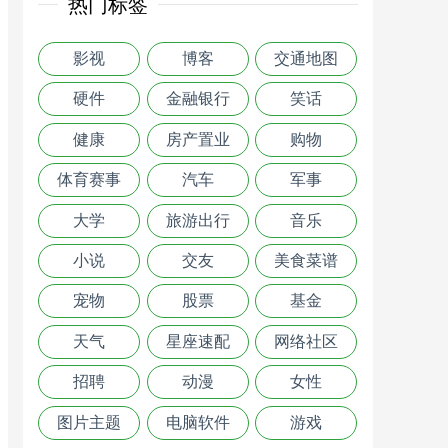
热门标签
影视
博客
交通地图
硬件
金融银行
笑话
健康
房产置业
购物
体育赛事
汽车
军事
大学
旅游出行
音乐
小说
交友
美食菜谱
宠物
股票
基金
天气
星座速配
网络社区
招聘
动漫
女性
图片主题
电脑软件
游戏