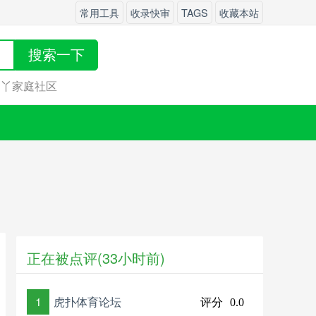
常用工具
收录快审
TAGS
收藏本站
搜索一下
丫丫家庭社区
正在被点评(33小时前)
1
虎扑体育论坛
评分
0.0