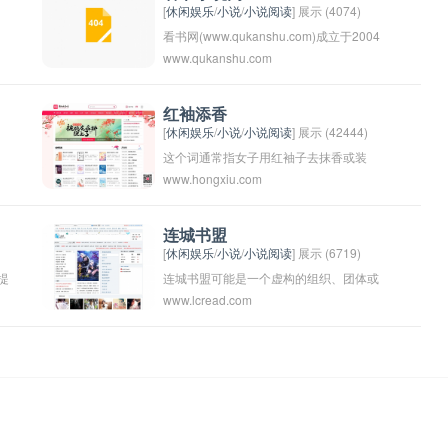
[
休闲娱乐
/
小说
/
小说阅读
] 展示 (4074)
看书网(www.qukanshu.com)成立于2004
www.qukanshu.com
年，经过近五年时间的发展，现在已有签
约作者3000多人，签约小说近万本，网站
日访问IP达到50万，日PV超过800万，每
红袖添香
[
休闲娱乐
/
小说
/
小说阅读
] 展示 (42444)
月发放作者稿费达到数十万元，在目前原
这个词通常指女子用红袖子去抹香或装
创小说网站中名列前矛。网站发展很迅
www.hongxiu.com
饰，形容女子的美丽或娇嫩。也可以泛指
猛，已稳居男性小说类网站前三名，全球
女子的柔美和风情。
Alexa综合排名9,702位。
连城书盟
[
休闲娱乐
/
小说
/
小说阅读
] 展示 (6719)
提
连城书盟可能是一个虚构的组织、团体或
www.lcread.com
者书籍名称。它可能暗示着一个团结在一
阅
起的书籍或文学爱好者的群体，他们致力
于推广阅读和分享书籍的乐趣。也可能表
示某种具有力量和影响力的书籍同盟组
织，致力于传播特定的理念或价值观。这
只是一个猜测，具体含义可能需要更多的