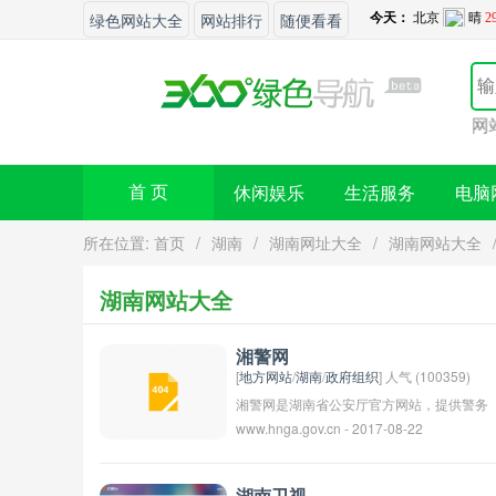
绿色网站大全
网站排行
随便看看
您的
休闲娱乐
生活服务
电脑
首 页
所在位置:
首页
/
湖南
/
湖南网址大全
/
湖南网站大全
湖南网站大全
湘警网
[
地方网站
/
湖南
/
政府组织
] 人气 (100359)
湘警网是湖南省公安厅官方网站，提供警务
www.hnga.gov.cn - 2017-08-22
资讯、警情通报、法律法规等相关信息。用
户可以在该网站上查询和了解湖南省公安机
关的工作动态和相关服务。