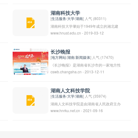
网站上可以发布招聘信息，查看岗位空缺，
投递简历等。长沙人才网为企业和个人搭建
湖南科技大学
起一个便捷的交流平台，帮助企业找到合适
[
生活服务
/
大学
/
湖南
] 人气 (80311)
的人才，帮助求职者找到满意的工作机会。
湖南科技大学肇始于1949年成立的湘北建
www.hnust.edu.cn - 2019-03-12
设学院，2003年由湘潭工学院与湘潭师范
学院合并组建而成，是湖南省人民政府与国
家国防科技工业局共建高校、湖南省人民政
长沙晚报
府与原国家安全生产监督管理总局共建高
[
地方网站
/
湖南
/
新闻媒体
] 人气 (17470)
校、“十三五”国家百所中西部高校基础能力
《长沙晚报》是湖南省长沙市的一家地方性
cswb.changsha.cn - 2013-12-11
建设工程支持高校、湖南省“双一流”建设高
报纸，于1985年创刊，隶属于长沙市委宣
校。
传部。该报以新闻报道为主，关注湖南省内
外的政治、经济、社会、文化、体育等各个
湖南人文科技学院
方面的新闻事件。同时也为读者提供评论、
[
生活服务
/
大学
/
湖南
] 人气 (35974)
时评、专栏、读者来信等丰富内容，是长沙
湖南人文科技学院是由湖南省人民政府主办
www.hnrku.net.cn - 2021-09-16
市重要的一份媒体之一。
的全日制普通本科学院。学校位于全国文明
城市——湖南省娄底市,环境优美,底蕴深厚,
是求真知做学问的好地方。