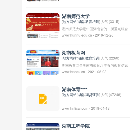
创建于1958年的湖南工学院。学校占地面
积约2300亩，拥有完善的教学科研设施和
湖南师范大学
优秀的师资力量。湘潭大学以工科为主，同
[
地方网站
/
湖南
/
教育培训
] 人气 (3315)
时也涵盖了文、理、管、法、艺术等多个学
湖南师范大学是中国湖南省的一所重点综合
www.hunnu.edu.cn - 2019-12-26
科领域，拥有一流的学科专业和教学质量。
性大学，创建于1938年，是一所以师范教
学校秉承“厚德博学、守正创新”的校训，努
育为主，教育学科特色鲜明的高等学府。该
力培养德智体美劳全面发展的高素质人才。
校位于湖南省长沙市，坐落在风景秀丽的岳
湖南教育网
麓山脚下，校园环境优美，教学设施齐全，
[
地方网站
/
湖南
/
教育培训
] 人气 (2260)
师资力量雄厚。湖南师范大学培养了大量优
湖南教育网是湖南省教育厅主办的教育信息
www.hnedu.cn - 2021-08-08
秀的教育人才，为湖南乃至全国的教育事业
化平台，提供了丰富的教育资源和服务，包
做出了重要贡献。
括教学教研信息、师资培训、教育政策解读
等内容。用户可以在网站上查询教育政策文
湖南体育****
件、下载教学资源、参与教育培训等活动。
[
地方网站
/
湖南
/
期货证券
] 人气 (47248)
湖南教育网致力于推动教育信息化发展，提
www.hnticai.com - 2018-04-13
升教育质量，促进教育公平。
湖南工程学院