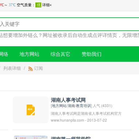
网站想要增加外链么？网址被收录后自动生成点评详情页，无限
网络
地方网站
综合其它
赞助我们
/
列表详细
/
订阅
湖南人事考试网
[
地方网站
/
湖南
/
教育培训
] 人气 (4331)
湖南人事考试网是湖南省人事考试机构官方
www.hunanpta.com - 2013-07-22
网站，提供关于湖南省各类人事考试信息和
政策的在线服务平台。用户可在网站上查询
考试时间、报名条件、考试大纲等相关信