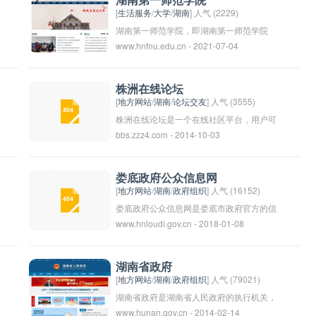
湖南第一师范学院
息，也可以在线进行报名和缴费。同时，网
[
生活服务
/
大学
/
湖南
] 人气 (2229)
站也提供了考试成绩查询、证书领取等服
湖南第一师范学院，即湖南第一师范学院
www.hnfnu.edu.cn - 2021-07-04
务，为湖南省考试人员提供了便捷的考试管
（Hunan First Normal University），是湖
理服务。
南省属本科普通高校，创建于1903年，是
湖南省教育系统历史最悠久、规模最大、综
株洲在线论坛
合实力强劲的优势学校之一。学校坐落在湖
[
地方网站
/
湖南
/
论坛交友
] 人气 (3555)
南省省会长沙市，是国家重点支持的高水平
株洲在线论坛是一个在线社区平台，用户可
bbs.zzz4.com - 2014-10-03
师范类院校，是一所以师范类专业为主，兼
以在这里讨论株洲市及周边地区的各种话
具工、理、医、管等多学科门类的综合性院
题，分享生活经验和资讯，交流思想和观
校。学校秉承修身、齐家、治国、平天下的
点，寻找志同道合的朋友。论坛上涵盖的话
娄底政府公众信息网
办学理念，注重全人教育，培养具有国际视
题广泛，包括但不限于旅游景点推荐、美食
[
地方网站
/
湖南
/
政府组织
] 人气 (16152)
野和创新能力的高级专门人才。
分享、生活琐事、购物资讯、工作求职等。
娄底政府公众信息网是娄底市政府官方的信
www.hnloudi.gov.cn - 2018-01-08
通过在株洲在线论坛上交流，用户可以更深
息发布平台，旨在向广大市民提供政府相关
入了解当地的风土人情，拓展社交圈子，获
工作动态、政策法规、公共服务信息等信
取生活上的帮助和支持。
息。用户可以通过该网站了解娄底市政府的
湖南省政府
重要公告和新闻，以及各类服务指南和政策
[
地方网站
/
湖南
/
政府组织
] 人气 (79021)
解读。同时，市民们也可以通过该平台向政
湖南省政府是湖南省人民政府的执行机关，
www.hunan.gov.cn - 2014-02-14
府提出意见和建议，参与政府的决策过程。
负责行使和履行省政府的职权和职责。湖南