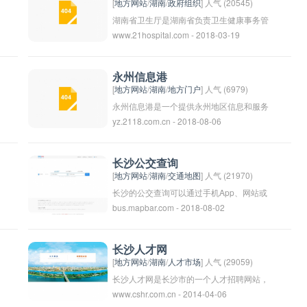
建设和数字化转型。
[
地方网站
/
湖南
/
政府组织
] 人气 (20545)
湖南省卫生厅是湖南省负责卫生健康事务管
www.21hospital.com - 2018-03-19
理的部门，负责协调和监督省内各级医疗机
构的工作，推进卫生健康事业的发展。其主
要职责包括制定和实施卫生健康政策、监督
永州信息港
卫生机构管理、推动医疗服务优质化、健康
[
地方网站
/
湖南
/
地方门户
] 人气 (6979)
教育和预防工作等。湖南省卫生厅致力于提
永州信息港是一个提供永州地区信息和服务
yz.2118.com.cn - 2018-08-06
高全民健康水平，保障人民身体健康和生命
的网站平台，为用户提供政务信息、生活服
安全。
务、旅游信息等多方面的内容。通过该平
台，用户可以方便地获取到永州地区的最新
长沙公交查询
资讯和资源，帮助他们更好地了解和融入当
[
地方网站
/
湖南
/
交通地图
] 人气 (21970)
地社区。
长沙的公交查询可以通过手机App、网站或
bus.mapbar.com - 2018-08-02
拨打公交服务热线进行查询。常用的公交查
询App包括“长沙公交”，“长沙地铁”，“百度
地图”等。用户可以根据自己的出发地和目
长沙人才网
的地输入详细地址，查询出最佳的乘车方
[
地方网站
/
湖南
/
人才市场
] 人气 (29059)
案、路线和车辆信息。同时可以查询到公交
长沙人才网是长沙市的一个人才招聘网站，
www.cshr.com.cn - 2014-04-06
车的实时到站信息、票价等相关资讯。
为企业和个人提供人才招聘和求职服务。该