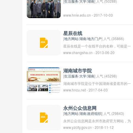
[
生活服务
/
大学
/
湖南
] 人气 (50288)
www.hnie.edu.cn - 2017-10-03
星辰在线
[
地方网站
/
湖南
/
地方门户
] 人气 (35866)
星辰在线是一个在线平台的名称，可能是一
www.changsha.cn - 2013-06-20
个新闻、娱乐、科技或其他类型的网站。具
体的内容和服务可能因平台而异。
湖南城市学院
[
生活服务
/
大学
/
湖南
] 人气 (45298)
湖南城市学院是位于中国湖南省娄底市的一
www.hncu.net - 2017-04-03
所本科高校。学校创建于1980年，是湖南
省市管本科院校之一，是湖南省高水平应用
型本科院校。学校办学目标是“立德树人，
永州公众信息网
以市培能，以学养德，以学促能”。 湖南城
[
地方网站
/
湖南
/
政府组织
] 人气 (29843)
市学院现有16个二级学院，开设有本科专业
永州公众信息网是永州市政府官方网站，为
www.yzcity.gov.cn - 2018-11-12
45个，涵盖了经济、管理、文学、工程、艺
市民提供政府部门、公共服务、新闻资讯等