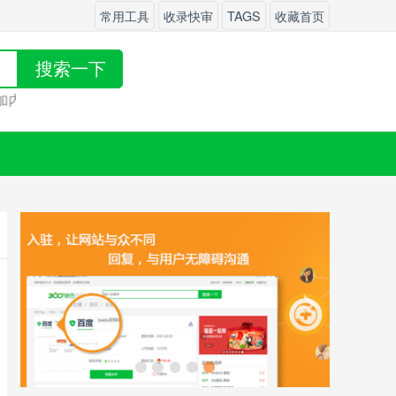
常用工具
收录快审
TAGS
收藏首页
搜索一下
增加内页外链！快来
发布
吧！
<
>