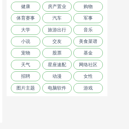
健康
房产置业
购物
体育赛事
汽车
军事
大学
旅游出行
音乐
小说
交友
美食菜谱
宠物
股票
基金
天气
星座速配
网络社区
招聘
动漫
女性
图片主题
电脑软件
游戏