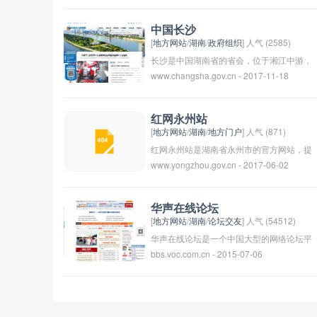
术等多个学科领域。学校注重实践教育，与
信息的在线平台。通过该网站，市民可以了
企业、政府等单位建立了紧密的合作关系，
解市政庙、政策法规、办事指南等相关信
中国长沙
为学生提供实习、实训等机会。 学校拥有
息，方便市民了解政府工作动态，促进政府
[
地方网站
/
湖南
/
政府组织
] 人气 (2585)
一支素质较高的教师队伍，有专兼职教师近
与市民之间的沟通与交流。
长沙是中国湖南省的省会，位于湘江中游，
www.changsha.gov.cn - 2017-11-18
800人，其中教授、副教授等高级职称教师
是一座历史悠久的文化古城，也是湖南省政
占比较高。学校还注重科学研究，每年承担
治、经济、文化和交通中心。长沙市是中国
各级各类科研项目50余项，发表学术论文
历史文化名城，拥有众多历史古迹和文化遗
红网永州站
300余篇。 湖南城市学院致力于培养德智体
产，如岳麓山、橘子洲头、南岳衡山等。同
[
地方网站
/
湖南
/
地方门户
] 人气 (871)
美劳全面发展的高素质应用型人才，为地方
时，长沙市也是湖南省最大的城市，是湖南
红网永州站是湖南省永州市的官方网站，提
经济社会发展服务。
www.yongzhou.gov.cn - 2017-06-02
省的政治、经济、文化和金融中心，拥有丰
供有关永州市的新闻、资讯、文化和旅游等
富的人文资源和自然资源。长沙市的经济发
信息。用户可以通过红网永州站了解永州市
展迅速，是中国西部地区的重要城市之一。
的最新动态，也可以在网站上参与讨论和互
华声在线论坛
动。
[
地方网站
/
湖南
/
论坛交友
] 人气 (54512)
华声在线论坛是一个中国大型的网络论坛平
bbs.voc.com.cn - 2015-07-06
台，成立于2007年，旨在为用户提供一个
自由讨论的空间，涵盖了各种热门话题和领
域，包括社会、文化、娱乐、科技等。在这
里，用户可以发表自己的观点、交流想法，