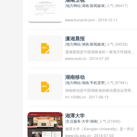
湖南卫视
[
地方网站
/
湖南
/
新闻媒体
] 人气 (96417)
www.hunantv.com - 2019-12-11
潇湘晨报
[
地方网站
/
湖南
/
新闻媒体
] 人气 (34532)
潇湘晨报是中国湖南省的一家地方性报纸，
www.xxcb.cn - 2014-07-25
成立于1985年，是湖南省的重要主流媒体
之一，涵盖新闻、政治、经济、文化等多个
领域的报道。该报在湖南省具有较高的影响
湖南移动
力和知名度，是广大读者获取新闻信息的重
[
地方网站
/
湖南
/
手机宽带
] 人气 (97961)
要渠道之一。
湖南移动是中国湖南省的移动通信运营商，
hn.10086.cn - 2017-08-13
是中国移动的分公司之一，提供手机通信服
务和数据服务。湖南移动致力于为用户提供
优质的通信网络和服务，为当地经济社会发
湘潭大学
展做出贡献。
[
生活服务
/
大学
/
湖南
] 人气 (51640)
湘潭大学（Xiangtan University）是一所位
www.xtu.edu.cn - 2014-07-03
于中国湖南省湘潭市的综合性大学，前身是