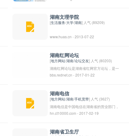
通过这样的交流和互动，促进政府与市民之
省政府的工作重点包括制定和实施省内的经
间的沟通和互动，实现政府更加透明和高效
济社会发展规划、政策和措施，推动经济发
湖南文理学院
的管理。
展，改善民生，维护社会稳定等。湖南省政
[
生活服务
/
大学
/
湖南
] 人气 (89209)
府的领导班子由省长、副省长等组成，下设
www.huas.cn - 2013-07-22
各部门、办公厅等机构，分工负责，协同合
作，共同推动湖南省的发展。
湖南红网论坛
[
地方网站
/
湖南
/
论坛交友
] 人气 (80203)
湖南红网论坛是湖南省红网官方论坛，是一
bbs.rednet.cn - 2017-01-22
个集新闻、社区交流、时事讨论和生活资讯
于一体的综合性平台。在湖南红网论坛上，
用户可以讨论各种话题，分享生活经验，交
湖南电信
流看法意见，还可以获取最新的湖南省内外
[
地方网站
/
湖南
/
手机宽带
] 人气 (3627)
的新闻资讯。作为湖南省内口碑较好的互动
湖南电信是中国电信在湖南省的营业部门，
hn.ct10000.com - 2017-02-19
平台之一，湖南红网论坛也是很多湖南人了
提供固定电话、移动电话、宽带等通信服
解热点话题和参与社会讨论的重要场所。
务。湖南电信致力于为湖南省内的用户提供
高质量的通信服务，同时也积极推动信息化
湖南省卫生厅