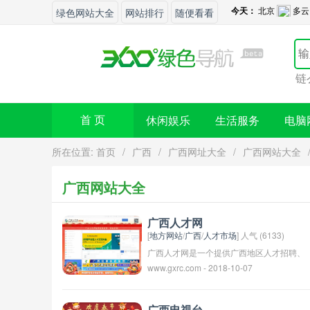
绿色网站大全
网站排行
随便看看
您的网站想要增加外链么
休闲娱乐
生活服务
电脑
首 页
所在位置:
首页
/
广西
/
广西网址大全
/
广西网站大全
广西网站大全
广西人才网
[
地方网站
/
广西
/
人才市场
] 人气 (6133)
广西人才网是一个提供广西地区人才招聘、
www.gxrc.com - 2018-10-07
求职信息的在线平台。用户可在该网站上发
布招聘信息，也可以浏览最新的招聘职位，
进行在线投递简历。广西人才网致力于为企