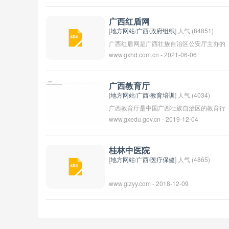
实现自己的就业目标。
动交流。平台提供了各种话题讨论区和专栏
文章，吸引了大量用户加入并参与其中。用
广西红盾网
户可以关注他人，收藏内容，发表评论等。
[
地方网站
/
广西
/
政府组织
] 人气 (84851)
整体而言，红豆社区是一个提供交流分享平
广西红盾网是广西壮族自治区公安厅主办的
www.gxhd.com.cn - 2021-06-06
台的社区。
一个官方网站，旨在提供公安、安全等相关
信息，加强社会治安和维护社会稳定。网站
内容包括警情快讯、法律法规、安全提示等
广西教育厅
内容，帮助公众更好地了解和遵守法律法
[
地方网站
/
广西
/
教育培训
] 人气 (4034)
规，增强安全意识。通过这个网站，人们可
广西教育厅是中国广西壮族自治区的教育行
www.gxedu.gov.cn - 2019-12-04
以及时获取最新的安全信息，同时也可以与
政部门，负责制定和实施广西的教育政策，
公安机关进行互动和交流。
监督和管理广西的教育工作。广西教育厅的
主要职能包括教育规划、教育管理、教育改
桂林中医院
革、教育资源配置等方面的工作。其目标是
[
地方网站
/
广西
/
医疗保健
] 人气 (4865)
促进广西教育的发展，提高广西地区教育水
www.glzyy.com - 2018-12-09
平，推动人才培养工作。