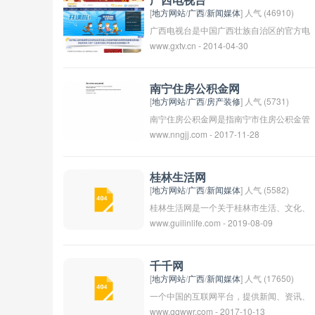
广西电视台
业和个人提供更好的招聘和求职服务，帮助
[
地方网站
/
广西
/
新闻媒体
] 人气 (46910)
他们实现更好的就业和发展机会。
广西电视台是中国广西壮族自治区的官方电
www.gxtv.cn - 2014-04-30
视台，成立于1963年。它是广西最重要的
电视台之一，播出覆盖广西各地的新闻、娱
乐、文化、教育等节目。该电视台在当地拥
南宁住房公积金网
有广泛的观众群体，为广西人民提供丰富多
[
地方网站
/
广西
/
房产装修
] 人气 (5731)
样的电视节目。
南宁住房公积金网是指南宁市住房公积金管
www.nngjj.com - 2017-11-28
理中心的官方网站，提供相关的公积金政
策、规定、办理流程、个人账户查询、贷款
申请等服务。通过该网站，市民可以方便地
桂林生活网
办理公积金相关业务，了解相关政策和规
[
地方网站
/
广西
/
新闻媒体
] 人气 (5582)
定，维护自己的权益。
桂林生活网是一个关于桂林市生活、文化、
www.guilinlife.com - 2019-08-09
旅游等方面的网站。用户可以在此网站上找
到有关桂林市的新闻资讯、生活服务、美食
推荐、旅游攻略等信息。该网站旨在为居民
千千网
和游客提供全面的关于桂林市的信息，帮助
[
地方网站
/
广西
/
新闻媒体
] 人气 (17650)
他们更好地了解和体验这个地方。
一个中国的互联网平台，提供新闻、资讯、
www.qqwwr.com - 2017-10-13
娱乐等内容。它也提供了在线购物、社交、