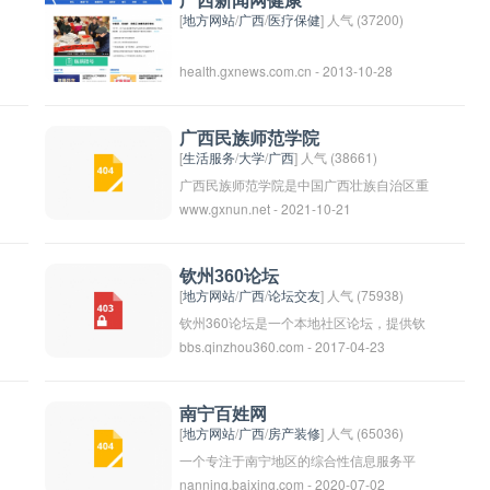
广西新闻网健康
坛，用户可以互相交流经验，获取有关水果
[
地方网站
/
广西
/
医疗保健
] 人气 (37200)
和健康生活方式的知识，同时也可以了解最
health.gxnews.com.cn - 2013-10-28
新的农业发展动态。
广西民族师范学院
[
生活服务
/
大学
/
广西
] 人气 (38661)
广西民族师范学院是中国广西壮族自治区重
www.gxnun.net - 2021-10-21
点支持建设的全日制公办本科院校，主要培
养师范类、文学、理学、管理学、艺术学等
学科的学生。学校致力于培养高素质的师范
钦州360论坛
教育人才和优秀的文化艺术人才，为地方经
[
地方网站
/
广西
/
论坛交友
] 人气 (75938)
济社会发展和文化建设做出贡献。
钦州360论坛是一个本地社区论坛，提供钦
bbs.qinzhou360.com - 2017-04-23
州市民交流、分享信息和讨论话题的平台。
用户可以在论坛上找到关于钦州市的最新资
讯、活动信息、美食推荐等内容，并和其他
南宁百姓网
网友一起交流互动。论坛也是一个适合发表
[
地方网站
/
广西
/
房产装修
] 人气 (65036)
意见、提出建议的地方，帮助改善钦州市的
一个专注于南宁地区的综合性信息服务平
nanning.baixing.com - 2020-07-02
各种问题和建设。
台，为当地百姓提供生活服务信息、二手交