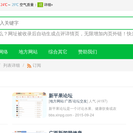
？网址被收录后自动生成点评详情页，无限增加内页外链！快来
网络
地方网站
综合其它
赞助我们
/
列表详细
/
订阅
新平果论坛
[
地方网站
/
广西
/
论坛交友
] 人气 (4197)
新平果论坛是一个讨论水果、健康饮食或农
bbs.xinpg.com - 2015-09-24
业相关主题的论坛。用户可以在这个论坛上
分享关于新鲜水果的信息、健康饮食的建
议，以及农业种植技术等内容。通过这个论