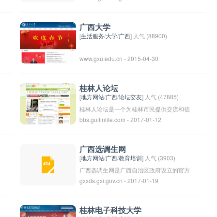
易、招聘求职、房产租售、交友活动等多方
面的信息。用户可以在南宁百姓网上发布信
广西大学
息、浏览信息，方便快捷地获取所需信息。
[
生活服务
/
大学
/
广西
] 人气 (88900)
该网站旨在帮助南宁市民更好地生活、工作
www.gxu.edu.cn - 2015-04-30
和交流。
桂林人论坛
[
地方网站
/
广西
/
论坛交友
] 人气 (47885)
桂林人论坛是一个为桂林市民提供交流和信
bbs.guilinlife.com - 2017-01-12
息分享的平台。在这个论坛上，人们可以发
帖讨论桂林的各种话题，分享生活经验和心
情，寻求帮助和建议，交流社交活动和文化
广西选调生网
活动等。桂林人论坛也是一个互助平台，有
[
地方网站
/
广西
/
教育培训
] 人气 (3903)
需要帮助的人可以在这里求助，而有能力的
广西选调生网是广西自治区政府设立的官方
gxxds.gxi.gov.cn - 2017-01-19
人可以伸出援手。这个论坛为桂林市民提供
网站，用于招募和管理各领域的优秀人才参
了一个更加便捷和互动的交流平台，促进了
加广西自治区选调生计划。该网站提供选调
社区的交流与发展。
生招募政策、报名流程、考试信息、培训计
桂林电子科技大学