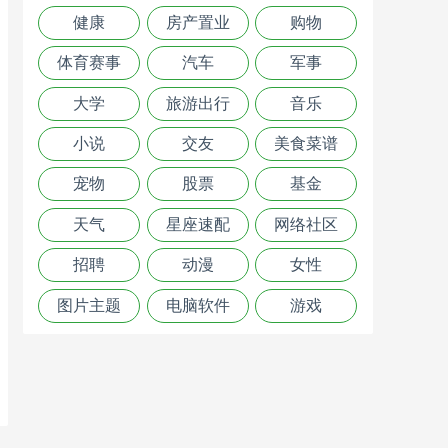
健康
房产置业
购物
体育赛事
汽车
军事
大学
旅游出行
音乐
小说
交友
美食菜谱
宠物
股票
基金
天气
星座速配
网络社区
招聘
动漫
女性
图片主题
电脑软件
游戏