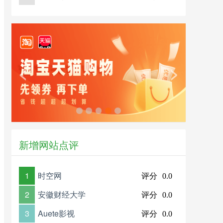
<
>
新增网站点评
1
时空网
评分
0.0
2
安徽财经大学
评分
0.0
3
Auete影视
评分
0.0