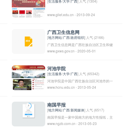
划等相关信息，旨在吸引人才加入广西自治
[
生活服务
/
大学
/
广西
] 人气 (1304)
区公务员队伍，为广西的经济社会发展贡献
www.gliet.edu.cn - 2013-09-24
力量。
广西卫生信息网
[
地方网站
/
广西
/
政府组织
] 人气 (2166)
广西卫生信息网是广西壮族自治区卫生和健
www.gxws.gov.cn - 2020-05-01
康委员会推出的一个官方网站，旨在为广西
地区居民提供最新的卫生信息和健康知识。
该网站包括医疗健康政策、公共卫生信息、
河池学院
健康教育等内容，旨在促进民众的健康意识
[
生活服务
/
大学
/
广西
] 人气 (65342)
和提升健康水平。通过广西卫生信息网，人
河池学院是中国广西壮族自治区河池市的一
www.hcnu.edu.cn - 2013-05-24
们可以了解到广西地区的医疗卫生情况、特
所高等学府，提供多个学科的本科和研究生
色医疗服务、疾病预防控制等信息，帮助大
课程。学院致力于培养优秀的人才，促进地
家更好地维护自己和家人的健康。
方社会经济的发展。学院拥有优秀的教师团
南国早报
队和现代化的教学设施，为学生提供良好的
[
地方网站
/
广西
/
新闻媒体
] 人气 (6517)
学习环境和发展机会。近年来，河池学院在
南国早报是一家中国南方的地方性报纸，主
www.ngzb.com.cn - 2013-05-23
教学和科研方面取得了许多成就，受到了社
要报道当地的新闻事件、社会动态和其他相