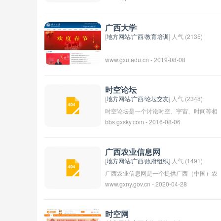
游戏等服务。
广西大学
[
地方网站
/
广西
/
教育培训
] 人气 (2135)
www.gxu.edu.cn - 2019-08-08
时空论坛
[
地方网站
/
广西
/
论坛交友
] 人气 (2348)
时空论坛是一个讨论时空、宇宙、时间等相
bbs.gxsky.com - 2016-08-06
关话题的在线论坛。在这个论坛上，人们可
以分享自己的想法、观点和理论，探讨时空
的奥秘，交流关于宇宙和时间的知识。这个
广西农业信息网
论坛吸引了很多对时空领域感兴趣的人，他
[
地方网站
/
广西
/
政府组织
] 人气 (1491)
们在这里可以找到志同道合的伙伴，一起探
广西农业信息网是一个提供广西（中国）农
www.gxny.gov.cn - 2020-04-28
讨未知的世界。时空论坛也是一个交流学习
业信息的网站，涵盖农业政策法规、农业产
的平台，人们可以通过论坛上的讨论和分
业、农业科技、农业资讯等方面的内容。用
享，拓展自己的知识和视野，深入探索宇宙
户可以通过该网站获取到广西农业的最新动
时空网