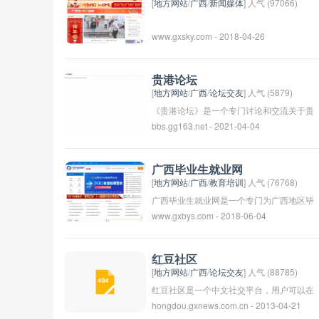
的奥秘。
态和信息，了解农业发展的趋势和政策支
[
地方网站
/
广西
/
新闻媒体
] 人气 (97066)
持，促进农业产业的发展和合作。网站致力
www.gxsky.com - 2018-04-26
于为广西的农业从业者和农业爱好者提供全
面的信息服务，推动广西农业的发展和创
新。
贵港论坛
[
地方网站
/
广西
/
论坛交友
] 人气 (5879)
《贵港论坛》是一个专门讨论和交流关于贵
bbs.gg163.net - 2021-04-04
港市的信息和话题的在线论坛。该论坛涵盖
多个领域，包括生活、工作、旅游、教育、
文化等等，为用户提供一个分享观点、交流
广西毕业生就业网
经验和获取信息的平台。用户可以在论坛上
[
地方网站
/
广西
/
教育培训
] 人气 (76768)
发布帖子、留言评论，与他人互动交流，从
广西毕业生就业网是一个专门为广西地区毕
www.gxbys.com - 2018-06-04
中了解更多关于贵港市的实时动态和资讯。
业生提供就业信息和服务的网站。该网站提
论坛也常举办线下活动，促进会员之间的交
供广西地区各行业的招聘信息，帮助毕业生
流与互动，增进社区的凝聚力和活力。
找到合适的工作机会。同时，该网站也提供
红豆社区
职业规划、求职技巧和就业指导等信息，帮
[
地方网站
/
广西
/
论坛交友
] 人气 (88785)
助毕业生顺利就业。通过广西毕业生就业
红豆社区是一个中文社交平台，用户可以在
hongdou.gxnews.com.cn - 2013-04-21
网，毕业生可以更快速地找到理想的工作，
这里发布文字、图片、视频等内容，进行互