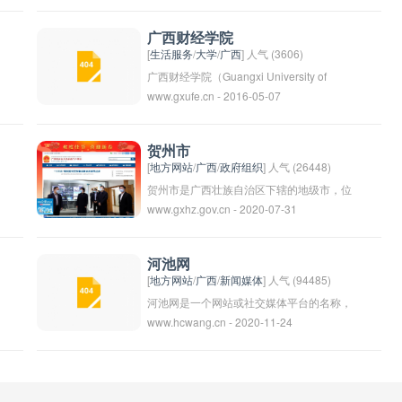
会的广泛认可和好评。
关信息。南国早报致力于为读者提供及时准
确的新闻报道，成为当地人获取信息的重要
广西财经学院
渠道之一。
[
生活服务
/
大学
/
广西
] 人气 (3606)
广西财经学院（Guangxi University of
www.gxufe.cn - 2016-05-07
Finance and Economics）位于广西壮族自
治区首府南宁市，是一所区属全日制普通本
科院校，为广西特色高校立项建设单位。
贺州市
[
地方网站
/
广西
/
政府组织
] 人气 (26448)
贺州市是广西壮族自治区下辖的地级市，位
www.gxhz.gov.cn - 2020-07-31
于广西东南部，是一个历史悠久的文化古
城。贺州市境内景点众多，如岭南第一古洞
八角寨、卧龙洞、龙宫风景区等。同时，贺
河池网
州还是一个生态优美的城市，拥有大片的绿
[
地方网站
/
广西
/
新闻媒体
] 人气 (94485)
色植被和清澈的河流湖泊，是旅游观光的好
河池网是一个网站或社交媒体平台的名称，
www.hcwang.cn - 2020-11-24
去处。贺州市也以其美食闻名，有众多当地
可能指的是河池市的官方网站，也可能是该
特色美食，如贺州醉鸭、罗仔鳝片、贺州话
地区的新闻、信息或互联网服务平台。作为
梅等，吸引了众多游客前来品尝。
一个地方网站，它可能提供有关当地新闻、
活动、政府信息等内容。具体信息还需要根