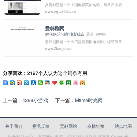
炎黄影院是一个中国电影院的名称，通常用来表
www.mytv365.com
示对中国传统文化和历史的尊重和致敬。这个名
字可能暗示该影院经营着与中国文化和历史相关
的电影，或者注重推广中国优秀传统文化的电影
爱韩剧网
[
休闲娱乐
/
电影
/
电影综合
] 展示 (99388)
作品。
爱韩剧网是一个专门提供韩国电视剧、综艺节目
www.2hanju.com
和电影等相关信息的网站。用户可以在该网站上
观看最新的韩剧、了解明星动态、参与讨论和分
享感想。网站致力于为喜爱韩国文化和影视作品
分享喜欢：
2197个人认为这个词条有用
的观众提供最全面和及时的资讯。
上一篇：
4399小游戏
下一篇：
Mtime时光网
关于我们
意见反馈
贡献网站
友情链接
站点地图
绿色网站大全 - 资源网站推荐 - 资源网址导航
版权所有 Copyright