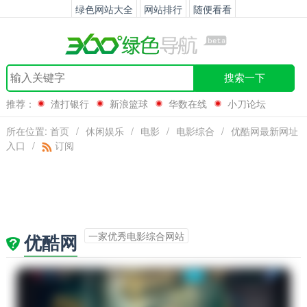
绿色网站大全
网站排行
随便看看
搜索一下
推荐：
渣打银行
新浪篮球
华数在线
小刀论坛
所在位置:
首页
/
休闲娱乐
/
电影
/
电影综合
/
优酷网最新网址
入口
/
订阅
一家优秀电影综合网站
优酷网