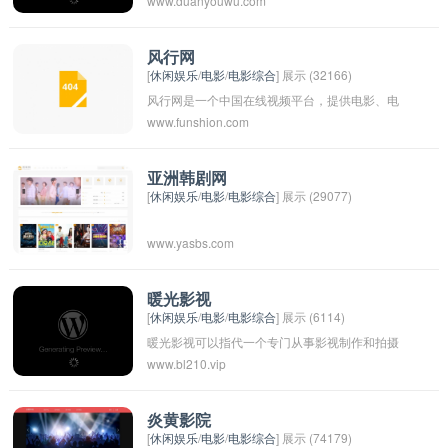
www.duanyouwu.com
影、电视剧、综艺节目等视频资源，并且用户可
以在平台上观看和评论各种影视作品。该平台致
力于为用户提供高质量、多样化的影视内容，满
风行网
[
休闲娱乐
/
电影
/
电影综合
] 展示 (32166)
足用户对各种类型影视作品的需求。
风行网是一个中国在线视频平台，提供电影、电
www.funshion.com
视剧、综艺节目和动漫等内容的在线播放服务。
用户可以在该平台上观看各种热门影视作品，并
且还有专门的VIP会员服务，提供更多的高清内
亚洲韩剧网
[
休闲娱乐
/
电影
/
电影综合
] 展示 (29077)
容和特别福利。The Lista也是风行网的官方名
称。
www.yasbs.com
暖光影视
[
休闲娱乐
/
电影
/
电影综合
] 展示 (6114)
暖光影视可以指代一个专门从事影视制作和拍摄
www.bl210.vip
的公司或组织。这个名字可能代表着温暖和光明
的意象，表明他们的作品会带给观众希望和温暖
的感受。这样的名字通常会吸引人们的关注并留
炎黄影院
[
休闲娱乐
/
电影
/
电影综合
] 展示 (74179)
下深刻印象。