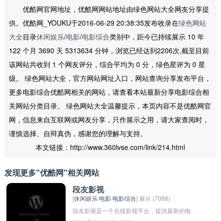
优酷网官网地址，优酷网网站地址由绿色网站大全网友分享提
供。优酷网_YOUKU于2016-06-29 20:38:35发布收录在
绿色网站
大全
目录
休闲娱乐
/
电影
/
电影综合
类别中，距今已持续展示 10 年
122 个月 3690 天 5313634 分钟，浏览已经达到2206次,截至目前
该网站共收到 1 个网友评分，综合平均为 0 分，绿色星评为 0 星
级。 绿色网站大全，官方网站网址入口，网站查询分享发布平台，
更多电影综合优酷网相关的网站，请查看本站最新分享电影综合相
关网站分类目录。 绿色网站大全温馨提示，本页内容不是优酷网官
网，信息来自互联网或网友分享，只作展示之用，请大家查阅时，
谨慎选择、自辩真伪，感谢您的理解与支持。
本文链接：http://www.360lvse.com/link/214.html
发现更多"优酷网"相关网站
段友影视
[
休闲娱乐
/
电影
/
电影综合
] 展示 (7088)
段友影视是一个在线影视平台，提供最新的电