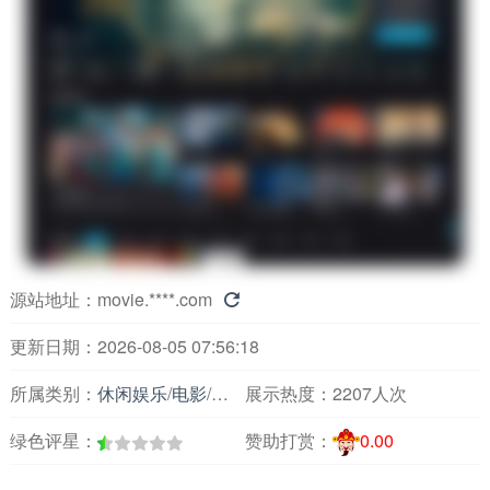
源站地址：
movie.****.com

更新日期：2026-08-05 07:56:18
所属类别：
休闲娱乐
/
电影
/
电影综合
展示热度：
2207人次
绿色评星：
赞助打赏：
0.00