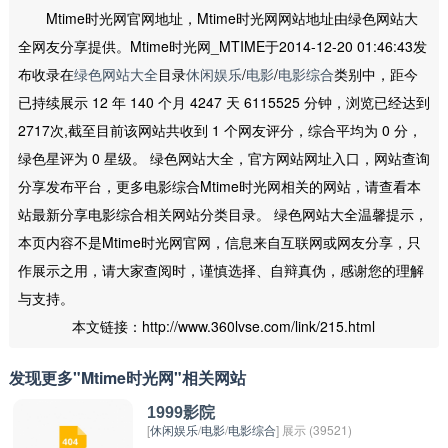
Mtime时光网官网地址，Mtime时光网网站地址由绿色网站大
全网友分享提供。Mtime时光网_MTIME于2014-12-20 01:46:43发
布收录在
绿色网站大全
目录
休闲娱乐
/
电影
/
电影综合
类别中，距今
已持续展示 12 年 140 个月 4247 天 6115525 分钟，浏览已经达到
2717次,截至目前该网站共收到 1 个网友评分，综合平均为 0 分，
绿色星评为 0 星级。 绿色网站大全，官方网站网址入口，网站查询
分享发布平台，更多电影综合Mtime时光网相关的网站，请查看本
站最新分享电影综合相关网站分类目录。 绿色网站大全温馨提示，
本页内容不是Mtime时光网官网，信息来自互联网或网友分享，只
作展示之用，请大家查阅时，谨慎选择、自辩真伪，感谢您的理解
与支持。
本文链接：http://www.360lvse.com/link/215.html
发现更多"Mtime时光网"相关网站
1999影院
[
休闲娱乐
/
电影
/
电影综合
] 展示 (39521)