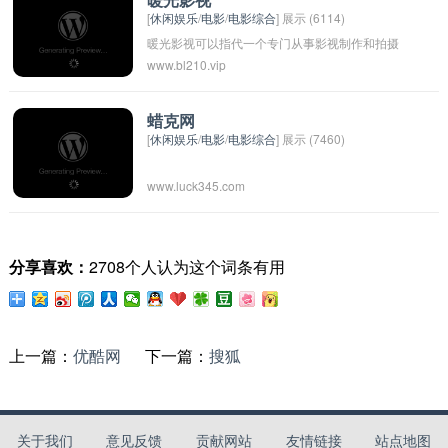
暖光影视
[
休闲娱乐
/
电影
/
电影综合
] 展示 (6114)
暖光影视可以指代一个专门从事影视制作和拍摄
www.bl210.vip
的公司或组织。这个名字可能代表着温暖和光明
的意象，表明他们的作品会带给观众希望和温暖
的感受。这样的名字通常会吸引人们的关注并留
蜡克网
[
休闲娱乐
/
电影
/
电影综合
] 展示 (7460)
下深刻印象。
www.luck345.com
分享喜欢：
2708个人认为这个词条有用
上一篇：
优酷网
下一篇：
搜狐
关于我们
意见反馈
贡献网站
友情链接
站点地图