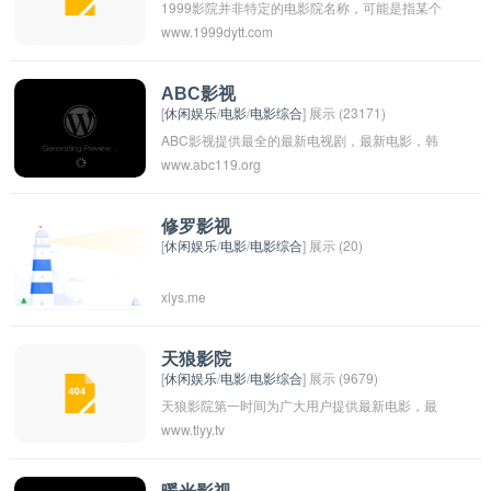
1999影院并非特定的电影院名称，可能是指某个
www.1999dytt.com
年代的影院。1999年，当时的电影院可能还没有
数字化放映技术和舒适的座椅，而是以传统的模
式放映电影。
ABC影视
[
休闲娱乐
/
电影
/
电影综合
] 展示 (23171)
ABC影视提供最全的最新电视剧，最新电影，韩
www.abc119.org
国电视剧、香港TVB电视剧、日本动漫、日剧、
美剧、综艺的在线观看和剧集交流场所，西瓜影
音在线观看高清电影，每天第一时间更新，放送
修罗影视
[
休闲娱乐
/
电影
/
电影综合
] 展示 (20)
好看的迅雷电影下载。
xlys.me
天狼影院
[
休闲娱乐
/
电影
/
电影综合
] 展示 (9679)
天狼影院第一时间为广大用户提供最新电影，最
www.tlyy.tv
新好看的电影电视剧排行榜百度影音免费在线观
看，更新最快的百度影音电影电视剧网站!