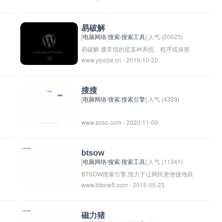
不同领域的奇闻趣事、搞笑视频、猎奇资讯
等内容，让人们在忙碌的生活中放松心情，
易破解
发现不同的新奇世界。
[
电脑网络
/
搜索
/
搜索工具
] 人气 (20023)
易破解 通常指的是某种系统、程序或保密
www.yipojie.cn - 2016-10-20
措施容易被破解或破坏，意味着其安全性较
低。在信息安全领域中，易破解的系统容易
受到黑客攻击，泄露重要信息或遭受损坏。
搜搜
因此，保护系统的安全性和加强防护措施变
[
电脑网络
/
搜索
/
搜索引擎
] 人气 (4339)
得至关重要。
www.soso.com - 2020-11-09
btsow
[
电脑网络
/
搜索
/
搜索工具
] 人气 (11341)
BTSOW搜索引擎,致力于让网民更便捷地获
www.btsow5.com - 2015-05-23
取新建链接任务下载链接,找到所求。超过
千亿的磁力链接数据库,可以瞬间找到相关
搜索结果和网站。
磁力猪