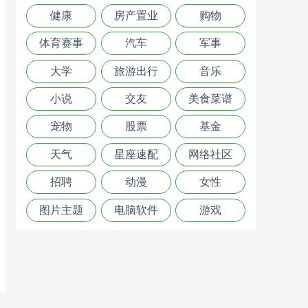
健康
房产置业
购物
体育赛事
汽车
军事
大学
旅游出行
音乐
小说
交友
美食菜谱
宠物
股票
基金
天气
星座速配
网络社区
招聘
动漫
女性
图片主题
电脑软件
游戏