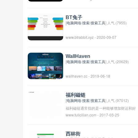
BT兔子
[
电脑网络
/
搜索
/
搜索工具
] 人气 (7955)
www.btrabbit.xyz - 2020-09-07
WallHaven
[
电脑网络
/
搜索
/
搜索工具
] 人气 (20629)
wallhaven.cc - 2019-06-18
福利磁链
[
电脑网络
/
搜索
/
搜索工具
] 人气 (97012)
福利磁链通常指的是一种能够增加财运和好
www.fulicilian.com - 2017-03-25
运的磁性链。人们相信通过佩戴这种磁链，
可以吸引好运和福气，保护自己免受负能量
的影响。这种磁链通常由特殊材料制成，具
西林街