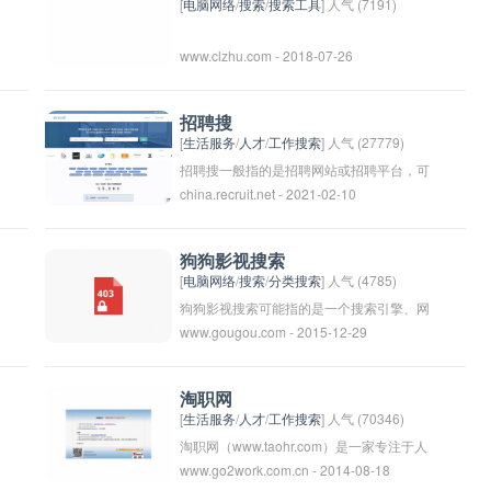
[
电脑网络
/
搜索
/
搜索工具
] 人气 (7191)
www.clzhu.com - 2018-07-26
招聘搜
[
生活服务
/
人才
/
工作搜索
] 人气 (27779)
招聘搜一般指的是招聘网站或招聘平台，可
china.recruit.net - 2021-02-10
以帮助求职者找到合适的工作机会，也可以
帮助雇主发布招聘信息找到合适的人才。在
招聘搜上，求职者可以根据自己的需求和条
狗狗影视搜索
件搜索适合自己的职位，也可以通过简历投
[
电脑网络
/
搜索
/
分类搜索
] 人气 (4785)
递或在线申请来应聘。雇主可以在招聘搜上
狗狗影视搜索可能指的是一个搜索引擎、网
www.gougou.com - 2015-12-29
发布招聘信息，筛选简历或面试求职者，最
站或应用程序，专门针对狗狗相关的影视资
终选择合适的人才。通过招聘搜，求职者和
源进行搜索和浏览。用户可以通过该平台找
雇主可以更便捷地进行招聘流程，提高招聘
到狗狗相关的电影、电视剧、纪录片等内
淘职网
效率。
容，满足他们对狗狗世界的喜爱和兴趣。
[
生活服务
/
人才
/
工作搜索
] 人气 (70346)
淘职网（www.taohr.com）是一家专注于人
www.go2work.com.cn - 2014-08-18
才招聘和求职服务的互联网平台。用户可以