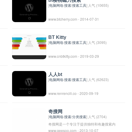
bt樱桃磁力搜索
[
电脑网络
/
搜索
/
搜索工具
] 人气 (10655)
www.btcherry.com - 2014-07-31
BT Kitty
[
电脑网络
/
搜索
/
搜索工具
] 人气 (3095)
www.cnbtkitty.com - 2019-03-29
人人bt
[
电脑网络
/
搜索
/
搜索工具
] 人气 (62623)
www.renrencili.co - 2020-09-19
奇搜网
[
电脑网络
/
搜索
/
分类搜索
] 人气 (2704)
奇搜网是一个专注于提供独特和有趣搜索内
www.qeesoo.com - 2013-10-07
容的网络平台。用户可以在这个网站上搜索