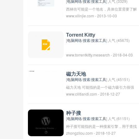
有磁性和特殊的能量波动。人们常常将其视
[
电脑网络
/
搜索
/
搜索工具
] 人气 (3329)
为护身符，希望能在生活中获得更多的幸运
西林街可能是一个地名，具体位置需要了解
www.xilinjie.com - 2013-10-03
和福利。
更多上下文信息才能确定。可能是某个城市
或地区的街道名称。
Torrent Kitty
[
电脑网络
/
搜索
/
搜索工具
] 人气 (45675)
www.torrentkitty.mesearch - 2018-04-03
磁力天地
[
电脑网络
/
搜索
/
搜索工具
] 人气 (45151)
磁力天地 可能指的是一个磁力吸引力很强
www.cilitiandi.com - 2018-12-27
的地方，也可能是某种涉及磁力的科学或技
术领域。具体领域取决于上下文，需要更多
信息才能准确解释其含义。
种子搜
[
电脑网络
/
搜索
/
搜索工具
] 人气 (61151)
种子搜可能指的是一种搜索引擎，用于查找
zhongzilou.com - 2018-10-27
种子文件（torrent文件）的资源。种子文件