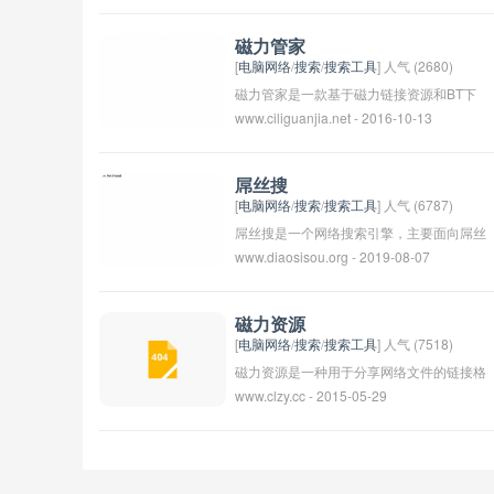
通常用于下载电影、音乐、游戏等文件。用
户可以通过种子搜来搜索并下载包含特定内
磁力管家
容的种子文件。需要注意的是，下载和分享
[
电脑网络
/
搜索
/
搜索工具
] 人气 (2680)
受版权保护的内容可能是非法的，用户在使
磁力管家是一款基于磁力链接资源和BT下
www.ciliguanjia.net - 2016-10-13
用种子搜时应当合法使用下载的文件。
载的管理工具，可以帮助用户轻松下载种子
文件。用户可以通过磁力管家搜索并下载电
影、音乐、软件等资源，实现快速下载和管
屌丝搜
理。该应用具有界面简洁、操作方便、下载
[
电脑网络
/
搜索
/
搜索工具
] 人气 (6787)
速度快等特点，受到许多用户的喜爱和使
屌丝搜是一个网络搜索引擎，主要面向屌丝
www.diaosisou.org - 2019-08-07
用。
用户群体提供专属的搜索服务。屌丝一词在
中国网络文化中指代生活平凡、社交能力低
下、经济条件不佳、外表普通等特征的群
磁力资源
体。因此，屌丝搜可能会提供针对这些用户
[
电脑网络
/
搜索
/
搜索工具
] 人气 (7518)
需求的搜索结果和服务。
磁力资源是一种用于分享网络文件的链接格
www.clzy.cc - 2015-05-29
式，通常用于分享影视、音乐、软件等资
源。用户可以通过磁力链接获取文件下载地
址，无需依赖中央服务器进行文件传输，具
有高速、简便的特点。常见的磁力资源网站