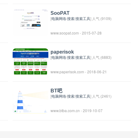
在该网站上发布和搜索招聘信息，同时提供
个人简历上传和管理、职场资讯等相关服
SooPAT
务。对企业和求职者提供了便捷的招聘和求
[
电脑网络
/
搜索
/
搜索工具
] 人气 (9109)
职渠道，帮助双方找到合适的工作机会和人
www.soopat.com - 2015-07-28
才。
paperisok
[
电脑网络
/
搜索
/
搜索工具
] 人气 (6883)
www.paperisok.com - 2018-06-21
BT吧
[
电脑网络
/
搜索
/
搜索工具
] 人气 (2461)
www.btba.com.cn - 2019-10-07