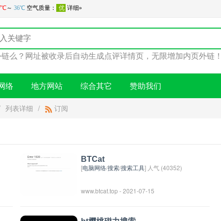
么？网址被收录后自动生成点评详情页，无限增加内页外链！快
网络
地方网站
综合其它
赞助我们
/
列表详细
/
订阅
BTCat
[
电脑网络
/
搜索
/
搜索工具
] 人气 (40352)
www.btcat.top - 2021-07-15