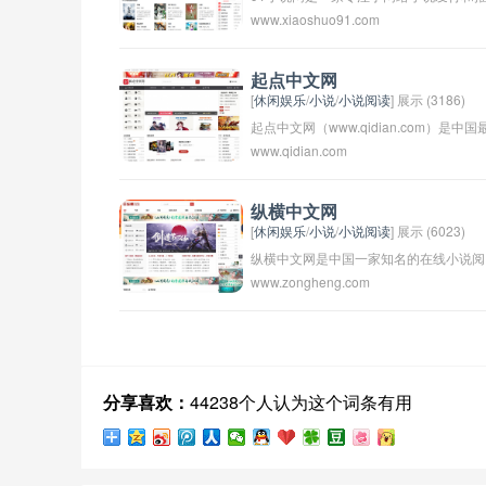
www.xiaoshuo91.com
广的网站，提供了大量的原创小说和热门
小说的在线阅读和下载服务。用户可以在
该网站上找到各种类型的小说，包括言情
起点中文网
[
休闲娱乐
/
小说
/
小说阅读
] 展示 (3186)
小说、玄幻小说、都市小说等等。网站非
起点中文网（www.qidian.com）是中国
常受读者欢迎，并拥有庞大的注册用户
www.qidian.com
大的小说阅读网站之一，提供大量原创网
群。
络小说和作家创作的作品。用户可以在该
平台上阅读小说、评论作品、和作家进行
纵横中文网
[
休闲娱乐
/
小说
/
小说阅读
] 展示 (6023)
互动交流。起点中文网致力于打造一个优
纵横中文网是中国一家知名的在线小说阅
质的作品发布平台，为读者和作家提供良
www.zongheng.com
读平台，提供大量优质的网络小说资源。
好的阅读和创作体验。
用户可以在平台上免费阅读各类小说，也
可以通过付费订阅会员获取更多的特权和
阅读体验。纵横中文网不仅拥有丰富的小
说资源，还有活跃的作者和读者社区，是
分享喜欢：
44238个人认为这个词条有用
中国网络文学领域的重要平台之一。