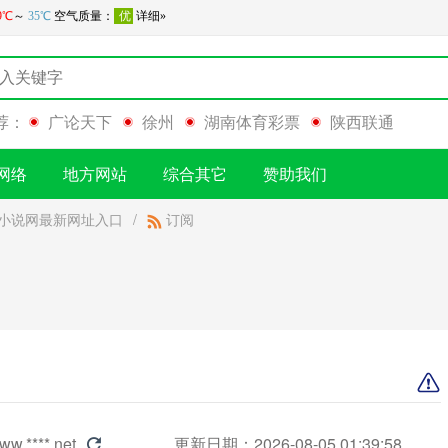
荐：
广论天下
徐州
湖南体育彩票
陕西联通
网络
地方网站
综合其它
赞助我们
小说网最新网址入口
/
订阅
ww.****.net
更新日期：2026-08-05 01:39:58
