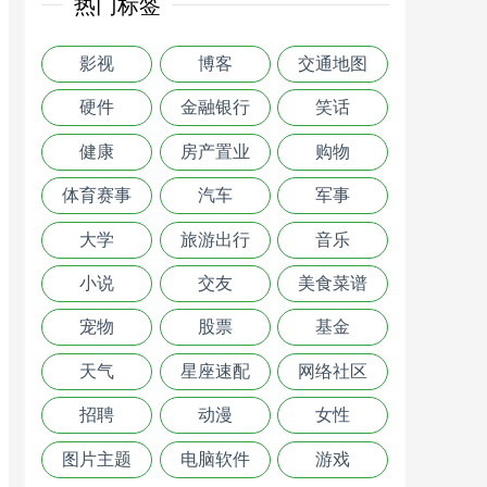
热门标签
影视
博客
交通地图
硬件
金融银行
笑话
健康
房产置业
购物
体育赛事
汽车
军事
大学
旅游出行
音乐
小说
交友
美食菜谱
宠物
股票
基金
天气
星座速配
网络社区
招聘
动漫
女性
图片主题
电脑软件
游戏