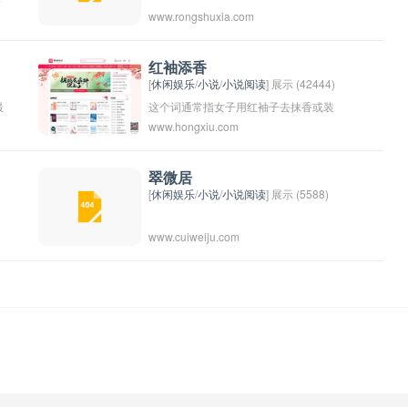
www.rongshuxia.com
红袖添香
[
休闲娱乐
/
小说
/
小说阅读
] 展示 (42444)
最
这个词通常指女子用红袖子去抹香或装
www.hongxiu.com
饰，形容女子的美丽或娇嫩。也可以泛指
女子的柔美和风情。
翠微居
[
休闲娱乐
/
小说
/
小说阅读
] 展示 (5588)
www.cuiweiju.com