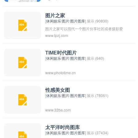
探讨摄影艺术的论坛。在这个部落中，摄影爱好
者可以互相启发，共同进步，发现更多摄影的乐
图片之家
[
休闲娱乐
/
图片
/
图片图库
] 展示 (90830)
趣和魅力。希望更多的摄影爱好者能够加入我
图片之家可以指代一个图片分享社区或者摄影爱
们，一起展示美丽的世界，记录生活的点滴。
www.tpzj.com
好者聚集的网站平台。在这里，用户可以分享自
己拍摄的照片、欣赏他人的作品、交流摄影经验
和技巧。这样的平台也提供了一个让摄影爱好者
TIME时代图片
[
休闲娱乐
/
图片
/
图片图库
] 展示 (640)
们相互学习、创作和交流的空间。
www.phototime.cn
性感美女图
[
休闲娱乐
/
图片
/
图片图库
] 展示 (78061)
www.32ba.com
太平洋时尚图库
[
休闲娱乐
/
图片
/
图片图库
] 展示 (37434)