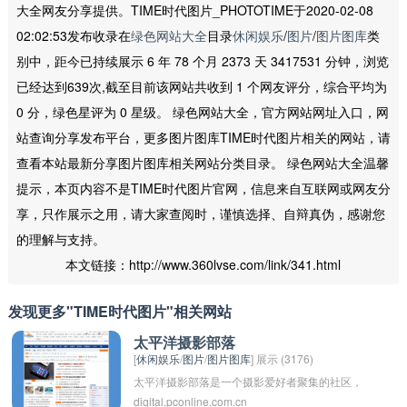
大全网友分享提供。TIME时代图片_PHOTOTIME于2020-02-08
02:02:53发布收录在
绿色网站大全
目录
休闲娱乐
/
图片
/
图片图库
类
别中，距今已持续展示 6 年 78 个月 2373 天 3417531 分钟，浏览
已经达到639次,截至目前该网站共收到 1 个网友评分，综合平均为
0 分，绿色星评为 0 星级。 绿色网站大全，官方网站网址入口，网
站查询分享发布平台，更多图片图库TIME时代图片相关的网站，请
查看本站最新分享图片图库相关网站分类目录。 绿色网站大全温馨
提示，本页内容不是TIME时代图片官网，信息来自互联网或网友分
享，只作展示之用，请大家查阅时，谨慎选择、自辩真伪，感谢您
的理解与支持。
本文链接：http://www.360lvse.com/link/341.html
发现更多"TIME时代图片"相关网站
太平洋摄影部落
[
休闲娱乐
/
图片
/
图片图库
] 展示 (3176)
太平洋摄影部落是一个摄影爱好者聚集的社区，
digital.pconline.com.cn
通过分享摄影作品、交流摄影技巧和经验，共同