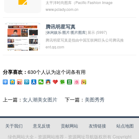
太平洋时尚图库（Pacific Fashion Image
www.pclady.com.cn
Database）是一个专门收集和展示太平洋地区时
尚相关图片的数据库。这个图库汇集了来自太平
洋岛国和地区的时尚设计师、模特、时装表演和
腾讯明星写真
[
休闲娱乐
/
图片
/
图片图库
] 展示 (5997)
时尚活动的照片，展现了太平洋地区独特的时尚
腾讯明星写真是指由中国互联网巨头公司腾讯推
文化和风格。用户可以在这个图库中浏览各种时
ent.qq.com
出的明星写真集，包括了各个知名明星的专属写
尚图片，获取灵感和了解当地时尚发展的最新动
真集合。腾讯作为中国最大的互联网公司之一，
态。
拥有丰富的资源和内容，推出各种娱乐内容，向
分享喜欢：
630个人认为这个词条有用
粉丝们提供他们喜爱的明星写真。这些写真通常
不仅展示了明星的帅气与美丽，还能让粉丝更深
入地了解自己喜爱的偶像，增强粉丝与明星之间
的互动。
上一篇：
女人潮美女图片
下一篇：
美图秀秀
关于我们
意见反馈
贡献网站
友情链接
站点地图
绿色网站大全 - 资源网站推荐 - 资源网址导航
版权所有 Copyright