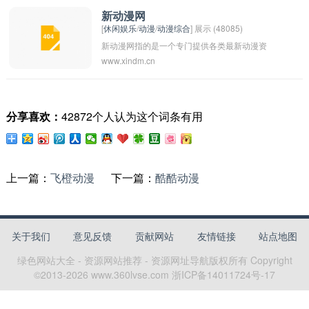
新动漫网
[
休闲娱乐
/
动漫
/
动漫综合
] 展示 (48085)
新动漫网指的是一个专门提供各类最新动漫资
www.xindm.cn
讯、动漫作品、动漫评论等内容的网站。用户可
以在这个网站上获取最新的动漫更新信息，同时
也可以分享自己的动漫喜好和看法。这类网站通
分享喜欢：
42872个人认为这个词条有用
常会吸引众多动漫爱好者的关注，并帮助他们更
好地了解动漫文化。
上一篇：
飞橙动漫
下一篇：
酷酷动漫
关于我们
意见反馈
贡献网站
友情链接
站点地图
绿色网站大全 - 资源网站推荐 - 资源网址导航
版权所有 Copyright
©2013-
2026
www.360lvse.com
浙ICP备14011724号-17