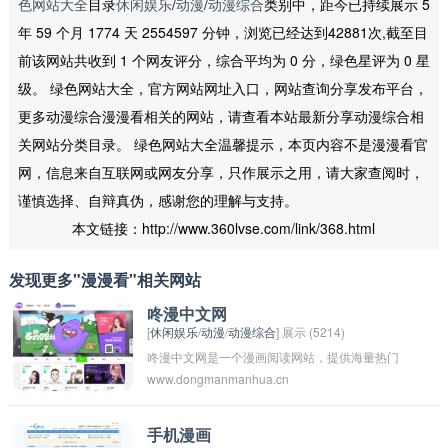
色网站大全
目录
休闲娱乐
/
动漫
/
动漫综合
类别中，距今已持续展示 5
年 59 个月 1774 天 2554597 分钟，浏览已经达到42881次,截至目
前该网站共收到 1 个网友评分，综合平均为 0 分，绿色星评为 0 星
级。 绿色网站大全，官方网站网址入口，网站查询分享发布平台，
更多动漫综合漫漫看相关的网站，请查看本站最新分享动漫综合相
关网站分类目录。 绿色网站大全温馨提示，本页内容不是漫漫看官
网，信息来自互联网或网友分享，只作展示之用，请大家查阅时，
谨慎选择、自辩真伪，感谢您的理解与支持。
本文链接：http://www.360lvse.com/link/368.html
发现更多"漫漫看"相关网站
咚漫中文网
[
休闲娱乐
/
动漫
/
动漫综合
] 展示 (5214)
咚漫中文网是一个漫画阅读网站，提供海量热门
www.dongmanmanhua.cn
漫画的在线阅读服务。用户可以在该网站上免费
阅读各种类型的漫画作品，包括日本漫画、国产
漫画等。网站还提供评论、收藏、分享等功能，
手机漫画