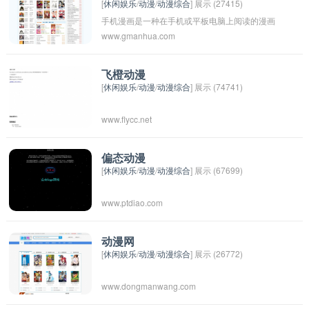
[
休闲娱乐
/
动漫
/
动漫综合
] 展示 (27415)
让用户能够与其他漫画爱好者交流互动。
手机漫画是一种在手机或平板电脑上阅读的漫画
www.gmanhua.com
作品。它们通常是为移动设备屏幕设计的，以便
用户可以方便地在任何地方阅读漫画。手机漫画
通常以数字形式发布，并使用特定的应用程序或
飞橙动漫
[
休闲娱乐
/
动漫
/
动漫综合
] 展示 (74741)
网站进行阅读。这种形式的漫画在近年来越来越
受到欢迎，因为它们便于携带和存储，而且可以
www.flycc.net
随时随地进行阅读。
偏态动漫
[
休闲娱乐
/
动漫
/
动漫综合
] 展示 (67699)
www.ptdiao.com
动漫网
[
休闲娱乐
/
动漫
/
动漫综合
] 展示 (26772)
www.dongmanwang.com