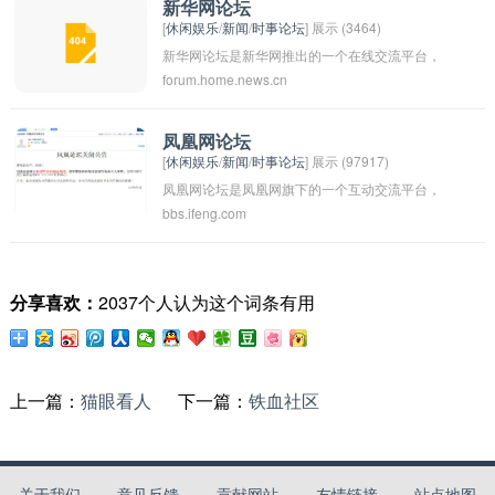
一个平台，可以就国家政策、经济发展、社会问
新华网论坛
[
休闲娱乐
/
新闻
/
时事论坛
] 展示 (3464)
题等议题展开深入讨论，并分享自己的观点和建
新华网论坛是新华网推出的一个在线交流平台，
议。通过强国社区，会员们可以增进相互了解，
forum.home.news.cn
旨在为网民提供一个讨论社会热点话题、交流观
共同促进国家的发展进步。
点的空间。网友们可以在论坛上发表自己的观
点，与他人进行讨论和交流。新华网论坛也定期
凤凰网论坛
[
休闲娱乐
/
新闻
/
时事论坛
] 展示 (97917)
举办各种主题讨论活动，引导网友们关注社会热
凤凰网论坛是凤凰网旗下的一个互动交流平台，
点问题，促进民众思想与情感的沟通。通过新华
bbs.ifeng.com
提供了各种话题讨论、社区互动、资讯分享等功
网论坛，网友们可以更好地了解社会动态，共同
能。用户可以在论坛上发表自己的观点，参与讨
参与国家建设和发展的话题讨论中。
论，交流经验，结识朋友。凤凰网论坛涵盖了各
分享喜欢：
2037个人认为这个词条有用
个领域的话题，包括时事热点、娱乐八卦、财经
观点等，吸引了大量网友的关注和参与。通过凤
凰网论坛，用户可以获取到丰富多样的信息和观
点，丰富自己的知识库，同时也可以找到志同道
上一篇：
猫眼看人
下一篇：
铁血社区
合的朋友，扩大社交圈子。
关于我们
意见反馈
贡献网站
友情链接
站点地图