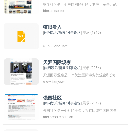
铁血社区是一个中国网络社区，专注于军事、武
bbs.tiexue.net
器装备、国防等领域的讨论和交流。该社区汇集
了许多军事爱好者、军事专家和军迷，共同探讨
国防安全、军事技术以及国际军事动态等话题。
猫眼看人
[
休闲娱乐
/
新闻
/
时事论坛
] 展示 (4945)
铁血社区也提供各种军事新闻、情报和分析报
道。通过这个平台，人们可以了解国防事务、军
club3.kdnet.net
事技术发展的最新动态，也可以交流意见、分享
经验，促进国防领域的交流与合作。
天涯国际观察
[
休闲娱乐
/
新闻
/
时事论坛
] 展示 (2254)
天涯国际观察是一个关注国际事务的观察和分析
www.tianya.cn
平台，旨在深入和客观地报道世界各地的重要事
件、趋势和议题。通过对国际政治、经济、文化
等方面的报道和评论，为读者提供多元化的视角
强国社区
[
休闲娱乐
/
新闻
/
时事论坛
] 展示 (2047)
和理解，帮助他们更好地了解全球事务并做出明
强国社区是一个社区平台，旨在团结中国国内各
智的判断和决策。
bbs.people.com.cn
界人士，共同致力于国家的繁荣和发展。该社区
提供了讨论、交流、分享等功能，为会员们提供